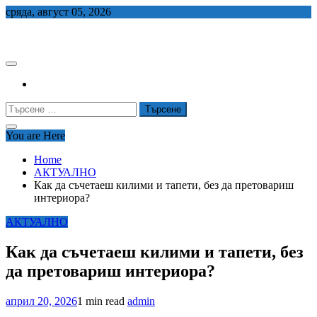
Skip
сряда, август 05, 2026
to
СЕДЕМ БГ
content
Търсене
за:
You are Here
Home
АКТУАЛНО
Как да съчетаеш килими и тапети, без да претовариш
интериора?
АКТУАЛНО
Как да съчетаеш килими и тапети, без
да претовариш интериора?
април 20, 2026
1 min read
admin