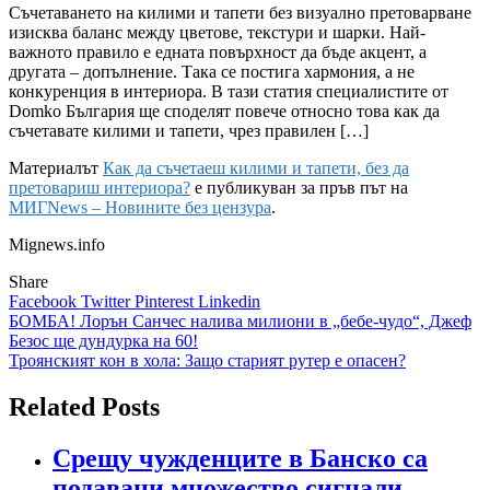
Съчетаването на килими и тапети без визуално претоварване
изисква баланс между цветове, текстури и шарки. Най-
важното правило е едната повърхност да бъде акцент, а
другата – допълнение. Така се постига хармония, а не
конкуренция в интериора. В тази статия специалистите от
Domko България ще споделят повече относно това как да
съчетавате килими и тапети, чрез правилен […]
Материалът
Как да съчетаеш килими и тапети, без да
претовариш интериора?
е публикуван за пръв път на
МИГNews – Новините без цензура
.
Mignews.info
Share
Facebook
Twitter
Pinterest
Linkedin
Навигация
БОМБА! Лорън Санчес налива милиони в „бебе-чудо“, Джеф
Безос ще дундурка на 60!
Троянският кон в хола: Защо старият рутер е опасен?
Related Posts
Срещу чужденците в Банско са
подавани множество сигнали –