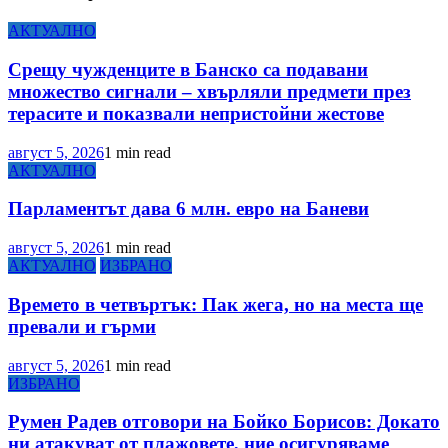
АКТУАЛНО
Срещу чужденците в Банско са подавани
множество сигнали – хвърляли предмети през
терасите и показвали непристойни жестове
август 5, 2026
1 min read
АКТУАЛНО
Парламентът дава 6 млн. евро на Баневи
август 5, 2026
1 min read
АКТУАЛНО
ИЗБРАНО
Времето в четвъртък: Пак жега, но на места ще
превали и гърми
август 5, 2026
1 min read
ИЗБРАНО
Румен Радев отговори на Бойко Борисов: Докато
ни атакуват от плажовете, ние осигуряваме