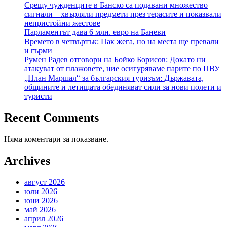
Срещу чужденците в Банско са подавани множество
сигнали – хвърляли предмети през терасите и показвали
непристойни жестове
Парламентът дава 6 млн. евро на Баневи
Времето в четвъртък: Пак жега, но на места ще превали
и гърми
Румен Радев отговори на Бойко Борисов: Докато ни
атакуват от плажовете, ние осигуряваме парите по ПВУ
„План Маршал“ за българския туризъм: Държавата,
общините и летищата обединяват сили за нови полети и
туристи
Recent Comments
Няма коментари за показване.
Archives
август 2026
юли 2026
юни 2026
май 2026
април 2026