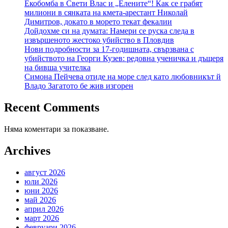
Екобомба в Свети Влас и „Елените“! Как се грабят
милиони в сянката на кмета-арестант Николай
Димитров, докато в морето текат фекалии
Дойдохме си на думата: Намери се руска следа в
извършеното жестоко убийство в Пловдив
Нови подробности за 17-годишната, свързвана с
убийството на Георги Кузев: редовна ученичка и дъщеря
на бивша учителка
Симона Пейчева отиде на море след като любовникът й
Владо Загатото бе жив изгорен
Recent Comments
Няма коментари за показване.
Archives
август 2026
юли 2026
юни 2026
май 2026
април 2026
март 2026
февруари 2026