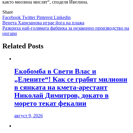
както мнозина мислят“, споделя Ивелина.
Share
Facebook
Twitter
Pinterest
Linkedin
Навигация
Венета Харизанова играе йога на плажа
Разкриха най-голямата фабрика за незаконно производство на
цигари
Related Posts
Екобомба в Свети Влас и
„Елените“! Как се грабят милиони
в сянката на кмета-арестант
Николай Димитров, докато в
морето текат фекалии
август 9, 2026