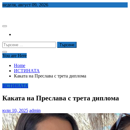
Skip
неделя, август 09, 2026
to
СЕДЕМ БГ
content
Търсене
за:
You are Here
Home
ИСТИНАТА
Каката на Преслава с трета диплома
ИСТИНАТА
Каката на Преслава с трета диплома
юли 10, 2025
admin