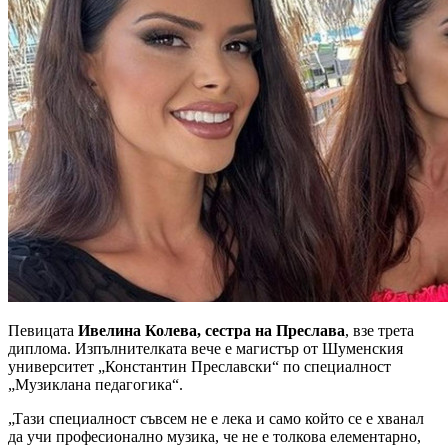
Певицата
Ивелина Колева, сестра на Преслава
, взе трета
диплома. Изпълнителката вече е магистър от Шуменския
университет „Константин Преславски“ по специалност
„Музиклана педагогика“.
„Тази специалност съвсем не е лека и само който се е хванал
да учи професионално музика, че не е толкова елементарно,