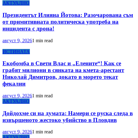
АКТУАЛНО
Президентът Илияна Йотова: Разочарована съм
от примитивната политическа употреба на
инцидента с дрона!
август 9, 2026
1 min read
ИСТИНАТА
Екобомба в Свети Влас и „Елените“! Как се
грабят милиони в сянката на кмета-арестант
Николай Димитров, докато в морето текат
фекалии
август 9, 2026
1 min read
АКТУАЛНО
Дойдохме си на думата: Намери се руска следа в
извършеното жестоко убийство в Пловдив
август 9, 2026
1 min read
АКТУАЛНО