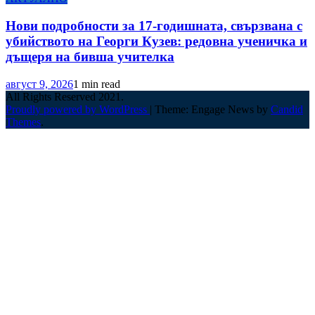
Нови подробности за 17-годишната, свързвана с
убийството на Георги Кузев: редовна ученичка и
дъщеря на бивша учителка
август 9, 2026
1 min read
All Rights Reserved 2021.
Proudly powered by WordPress
|
Theme: Engage News by
Candid
Themes
.