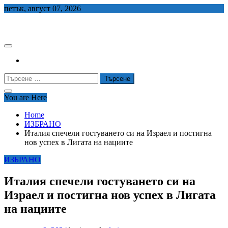
Skip
петък, август 07, 2026
to
СЕДЕМ БГ
content
Търсене
за:
You are Here
Home
ИЗБРАНО
Италия спечели гостуването си на Израел и постигна
нов успех в Лигата на нациите
ИЗБРАНО
Италия спечели гостуването си на
Израел и постигна нов успех в Лигата
на нациите