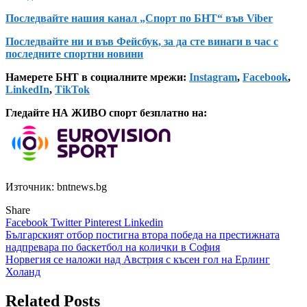
Последвайте нашия канал „Спорт по БНТ“ във Viber
Последвайте ни и във Фейсбук, за да сте винаги в час с
последните спортни новини
Намерете БНТ в социалните мрежи:
Instagram
,
Facebook
,
LinkedIn
,
TikTok
Гледайте НА ЖИВО спорт безплатно на:
Източник: bntnews.bg
Share
Facebook
Twitter
Pinterest
Linkedin
Навигация
Българският отбор постигна втора победа на престижната
надпревара по баскетбол на колички в София
Норвегия се наложи над Австрия с късен гол на Ерлинг
Холанд
Related Posts