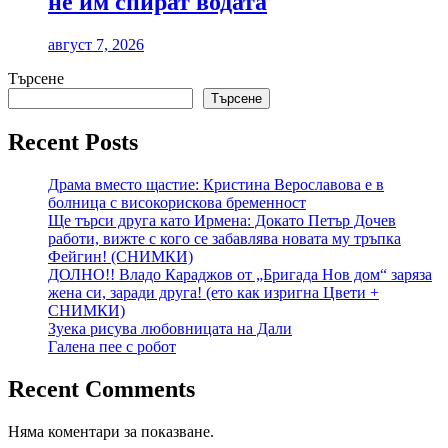
не им спират водата
август 7, 2026
Търсене
Търсене
Recent Posts
Драма вместо щастие: Кристина Верославова е в
болница с високорискова бременност
Ще търси друга като Ирмена: Докато Петър Дочев
работи, вижте с кого се забавлява новата му тръпка
Фейгин! (СНИМКИ)
ДОЛНО!! Владо Караджов от „Бригада Нов дом“ заряза
жена си, заради друга! (ето как изригна Цвети +
СНИМКИ)
Зуека рисува любовницата на Дали
Галена пее с робот
Recent Comments
Няма коментари за показване.