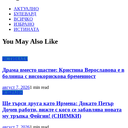
АКТУАЛНО
БУЛЕВАРД
ВСИЧКО
ИЗБРАНО
ИСТИНАТА
You May Also Like
ИСТИНАТА
Драма вместо щастие: Кристина Верославова е в
болница с високорискова бременност
август 7, 2026
1 min read
ИЗБРАНО
Ще търси друга като Ирмена: Докато Петър
Дочев работи, вижте с кого се забавлява новата
му тръпка Фейгин! (СНИМКИ)
август 7, 2026
1 min read