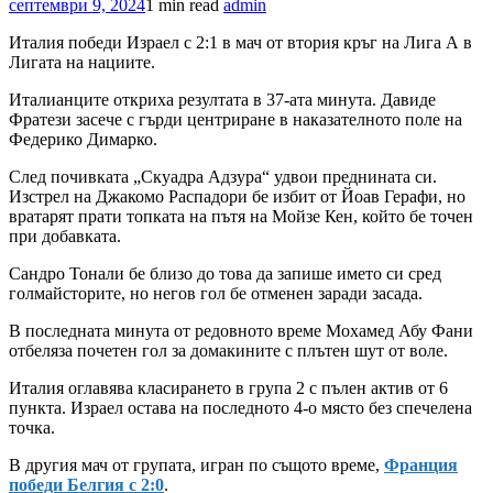
септември 9, 2024
1 min read
admin
Италия победи Израел с 2:1 в мач от втория кръг на Лига А в
Лигата на нациите.
Италианците откриха резултата в 37-ата минута. Давиде
Фратези засече с гърди центриране в наказателното поле на
Федерико Димарко.
След почивката „Скуадра Адзура“ удвои преднината си.
Изстрел на Джакомо Распадори бе избит от Йоав Герафи, но
вратарят прати топката на пътя на Мойзе Кен, който бе точен
при добавката.
Сандро Тонали бе близо до това да запише името си сред
голмайсторите, но негов гол бе отменен заради засада.
В последната минута от редовното време Мохамед Абу Фани
отбеляза почетен гол за домакините с плътен шут от воле.
Италия оглавява класирането в група 2 с пълен актив от 6
пункта. Израел остава на последното 4-о място без спечелена
точка.
В другия мач от групата, игран по същото време,
Франция
победи Белгия с 2:0
.