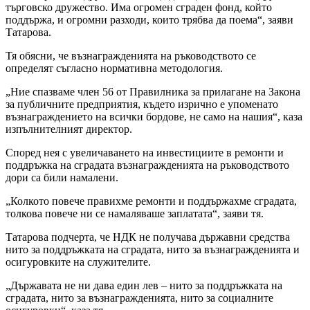
търговско дружество. Има огромен сграден фонд, който
поддържа, и огромни разходи, които трябва да поема“, заяви
Татарова.
Тя обясни, че възнагражденията на ръководството се
определят съгласно нормативна методология.
„Ние спазваме член 56 от Правилника за прилагане на Закона
за публичните предприятия, където изрично е упоменато
възнаграждението на всички бордове, не само на нашия“, каза
изпълнителният директор.
Според нея с увеличаването на инвестициите в ремонти и
поддръжка на сградата възнагражденията на ръководството
дори са били намалени.
„Колкото повече правихме ремонти и поддържахме сградата,
толкова повече ни се намаляваше заплатата“, заяви тя.
Татарова подчерта, че НДК не получава държавни средства
нито за поддръжката на сградата, нито за възнагражденията и
осигуровките на служителите.
„Държавата не ни дава един лев – нито за поддръжката на
сградата, нито за възнагражденията, нито за социалните