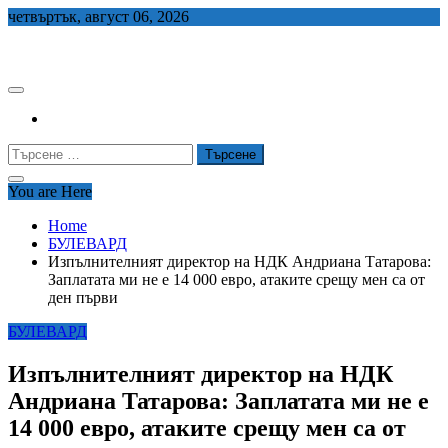
Skip
четвъртък, август 06, 2026
to
СЕДЕМ БГ
content
Търсене
за:
You are Here
Home
БУЛЕВАРД
Изпълнителният директор на НДК Андриана Татарова:
Заплатата ми не е 14 000 евро, атаките срещу мен са от
ден първи
БУЛЕВАРД
Изпълнителният директор на НДК
Андриана Татарова: Заплатата ми не е
14 000 евро, атаките срещу мен са от