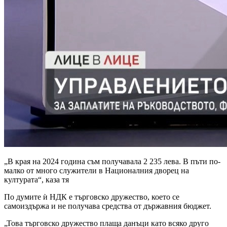
„В края на 2024 година съм получавала 2 235 лева. В пъти по-
малко от много служители в Националния дворец на
културата“, каза тя
По думите ѝ НДК е търговско дружество, което се
самоиздържа и не получава средства от държавния бюджет.
„Това търговско дружество плаща данъци като всяко друго