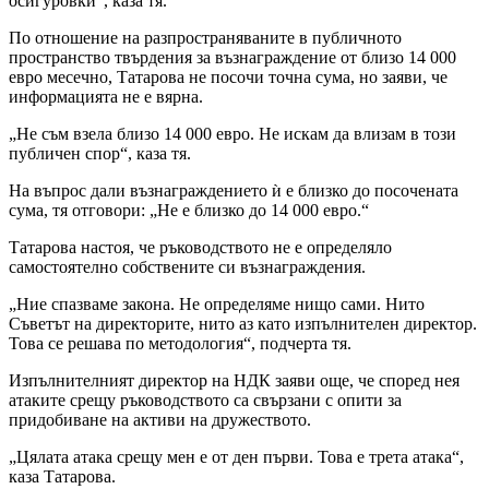
осигуровки“, каза тя.
По отношение на разпространяваните в публичното
пространство твърдения за възнаграждение от близо 14 000
евро месечно, Татарова не посочи точна сума, но заяви, че
информацията не е вярна.
„Не съм взела близо 14 000 евро. Не искам да влизам в този
публичен спор“, каза тя.
На въпрос дали възнаграждението ѝ е близко до посочената
сума, тя отговори: „Не е близко до 14 000 евро.“
Татарова настоя, че ръководството не е определяло
самостоятелно собствените си възнаграждения.
„Ние спазваме закона. Не определяме нищо сами. Нито
Съветът на директорите, нито аз като изпълнителен директор.
Това се решава по методология“, подчерта тя.
Изпълнителният директор на НДК заяви още, че според нея
атаките срещу ръководството са свързани с опити за
придобиване на активи на дружеството.
„Цялата атака срещу мен е от ден първи. Това е трета атака“,
каза Татарова.