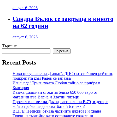
август 6, 2026
Сандра Бълок се завръща в киното
на 62 години
август 6, 2026
Търсене
Търсене
Recent Posts
Ново проучване на „Галъп“: ДПС със стабилен рейтинг,
подкрепата към Радев се запазва
Изненада! Тризначката Любов тайно се прибра в
България
Иззеха фалшиви стоки за близо 650 000 евро от
магазини във Варна и Златни пясъци
Протест в памет на Даяна, загинала на Е-79, в деня, в
който трябваше да е сватбата ѝ (снимки)
BLIFE: Пеевски отказа частните джетове и хвана
Тюркиш еърлайнс като останалите граждани