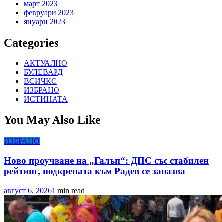
март 2023
февруари 2023
януари 2023
Categories
АКТУАЛНО
БУЛЕВАРД
ВСИЧКО
ИЗБРАНО
ИСТИНАТА
You May Also Like
ИЗБРАНО
Ново проучване на „Галъп“: ДПС със стабилен
рейтинг, подкрепата към Радев се запазва
август 6, 2026
1 min read