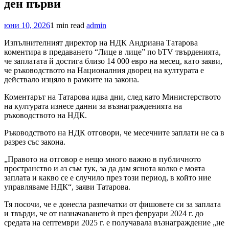
ден първи
юни 10, 2026
1 min read
admin
Изпълнителният директор на НДК Андриана Татарова
коментира в предаването “Лице в лице” по bTV твърденията,
че заплатата й достига близо 14 000 евро на месец, като заяви,
че ръководството на Националния дворец на културата е
действало изцяло в рамките на закона.
Коментарът на Татарова идва дни, след като Министерството
на културата изнесе данни за възнагражденията на
ръководството на НДК.
Ръководството на НДК отговори, че месечните заплати не са в
разрез със закона.
„Правото на отговор е нещо много важно в публичното
пространство и аз съм тук, за да дам яснота колко е моята
заплата и какво се е случило през този период, в който ние
управляваме НДК“, заяви Татарова.
Тя посочи, че е донесла разпечатки от фишовете си за заплата
и твърди, че от назначаването ѝ през февруари 2024 г. до
средата на септември 2025 г. е получавала възнаграждение „не