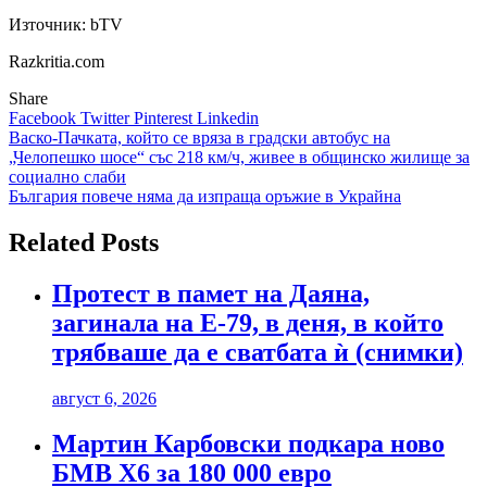
Източник: bTV
Razkritia.com
Share
Facebook
Twitter
Pinterest
Linkedin
Навигация
Васко-Пачката, който се вряза в градски автобус на
„Челопешко шосе“ със 218 км/ч, живее в общинско жилище за
социално слаби
България повече няма да изпраща оръжие в Украйна
Related Posts
Протест в памет на Даяна,
загинала на Е-79, в деня, в който
трябваше да е сватбата ѝ (снимки)
август 6, 2026
Мартин Карбовски подкара ново
БМВ Х6 за 180 000 евро