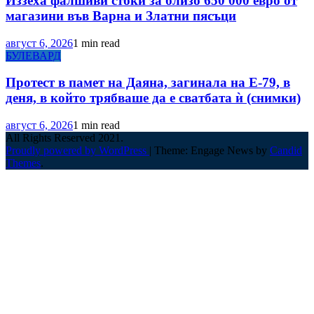
Иззеха фалшиви стоки за близо 650 000 евро от
магазини във Варна и Златни пясъци
август 6, 2026
1 min read
БУЛЕВАРД
Протест в памет на Даяна, загинала на Е-79, в
деня, в който трябваше да е сватбата ѝ (снимки)
август 6, 2026
1 min read
All Rights Reserved 2021.
Proudly powered by WordPress
|
Theme: Engage News by
Candid
Themes
.