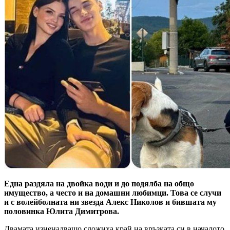
Една раздяла на двойка води и до подялба на общо
имущество, а често и на домашни любимци. Това се случи
и с волейболната ни звезда Алекс Николов и бившата му
половинка Юлита Димитрова.
Двамата изненадващо сложиха край на връзката си в началото