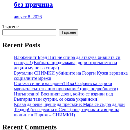
без причина
август 8, 2026
Търсене
Търсене
Recent Posts
Влюбеният Брад Пит не спира да атакува бившата си
съпруга! (Войната продължава, дори отричането на
децата му не го спира)
Брутални СНИМКИ убийците на Георги Кузев взривиха
социалните мрежи
С мъжа си ли има ядове?! Ива Софиянска взриви
мрежата със странно признание! (още подробности)
Извънредно! Военният дрон, който се взриви над
България тази сутрин, се оказа украински!
Крава да беше, щеше да пресъхне: Мара се съдра да дои
Теодор! (от седмица в Сен Тропе, глупакът я води на
шопинг в Париж – СНИМКИ)
Recent Comments