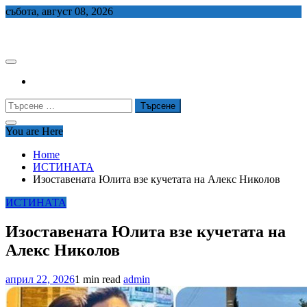
Skip
събота, август 08, 2026
to
СЕДЕМ БГ
content
Търсене
за:
You are Here
Home
ИСТИНАТА
Изоставената Юлита взе кучетата на Алекс Николов
ИСТИНАТА
Изоставената Юлита взе кучетата на
Алекс Николов
април 22, 2026
1 min read
admin