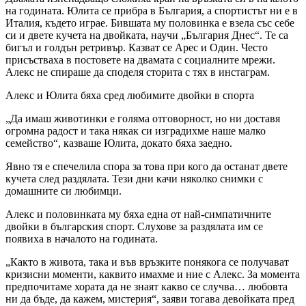
на годината. Юлита се прибра в България, а спортистът ни е в
Италия, където играе. Бившата му половинка е взела със себе
си и двете кучета на двойката, научи „България Днес“. Те са
бигъл и голдън ретривър. Казват се Арес и Один. Често
присъстваха в постовете на двамата с социалните мрежи.
Алекс не спираше да споделя сторита с тях в инстаграм.
Алекс и Юлита бяха сред любимите двойки в спорта
„Да имаш животинки е голяма отговорност, но ни доставя
огромна радост и така някак си изградихме наше малко
семейство“, казваше Юлита, докато бяха заедно.
Явно тя е спечелила спора за това при кого да останат двете
кучета след раздялата. Тези дни качи няколко снимки с
домашните си любимци.
Алекс и половинката му бяха една от най-симпатичните
двойки в българския спорт. Слухове за раздялата им се
появиха в началото на годината.
„Както в живота, така и във връзките понякога се получават
кризисни моменти, каквито имахме и ние с Алекс. За момента
предпочитаме хората да не знаят какво се случва… любовта
ни да бъде, да кажем, мистерия“, заяви тогава девойката пред