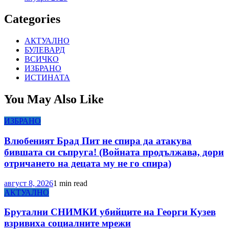
Categories
АКТУАЛНО
БУЛЕВАРД
ВСИЧКО
ИЗБРАНО
ИСТИНАТА
You May Also Like
ИЗБРАНО
Влюбеният Брад Пит не спира да атакува
бившата си съпруга! (Войната продължава, дори
отричането на децата му не го спира)
август 8, 2026
1 min read
АКТУАЛНО
Брутални СНИМКИ убийците на Георги Кузев
взривиха социалните мрежи