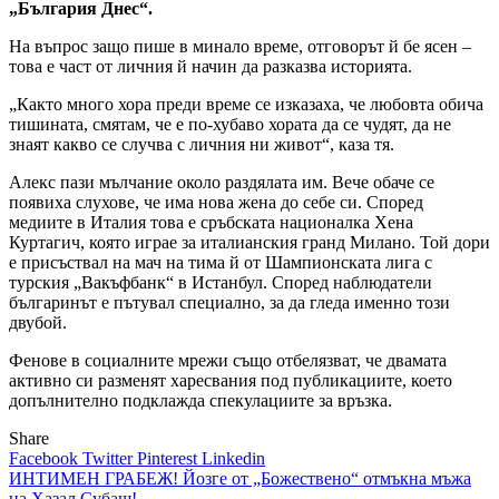
„България Днес“.
На въпрос защо пише в минало време, отговорът й бе ясен –
това е част от личния й начин да разказва историята.
„Както много хора преди време се изказаха, че любовта обича
тишината, смятам, че е по-хубаво хората да се чудят, да не
знаят какво се случва с личния ни живот“, каза тя.
Алекс пази мълчание около раздялата им. Вече обаче се
появиха слухове, че има нова жена до себе си. Според
медиите в Италия това е сръбската националка Хена
Куртагич, която играе за италианския гранд Милано. Toй дори
е присъствал на мач на тима й от Шампионската лига с
турския „Вакъфбанк“ в Истанбул. Според наблюдатели
българинът е пътувал специално, за да гледа именно този
двубой.
Фенове в социалните мрежи също отбелязват, че двамата
активно си разменят харесвания под публикациите, което
допълнително подклажда спекулациите за връзка.
Share
Facebook
Twitter
Pinterest
Linkedin
Навигация
ИНТИМЕН ГРАБЕЖ! Йозге от „Божествено“ отмъкна мъжа
на Хазал Субаш!