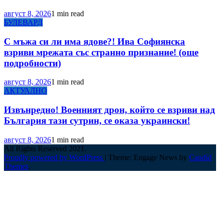
август 8, 2026
1 min read
БУЛЕВАРД
С мъжа си ли има ядове?! Ива Софиянска
взриви мрежата със странно признание! (още
подробности)
август 8, 2026
1 min read
АКТУАЛНО
Извънредно! Военният дрон, който се взриви над
България тази сутрин, се оказа украински!
август 8, 2026
1 min read
All Rights Reserved 2021.
Proudly powered by WordPress
|
Theme: Engage News by
Candid
Themes
.