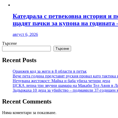
Катедрала с петвековна история и п
щадят пачки за купона на годината 
август 6, 2026
Търсене
Търсене
Recent Posts
Оранжев код за жеги в 8 области в петък
Вече пета година представят руския провал като тактика 
Нечувана жестокост: Майка и баба убиха четири деца
ЦСКА лепна три звучни шамара на Макаби Тел Авив в Л
Задържаха 10 деца за убийство – подмамили 37-годишен м
Recent Comments
Няма коментари за показване.