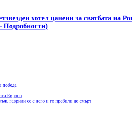
етзвезден хотел цанени за сватбата на 
– Подробности)
и победа
ига Европа
ъж, гаврили се с него и го пребили до смърт