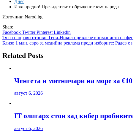
Днес
Извънредно! Президентът с обръщение към народа
Източник: Narod.bg
Share
Facebook
Twitter
Pinterest
Linkedin
Навигация
Тя го направи отново: Гери-Никол привлече вниманието на фен
Близо 1 млн. евро за медийна реклама преди изборите: Радев е
Related Posts
Ченгета и митничари на море за €10
август 6, 2026
IT олигарх стои зад кибер пробиви
август 6, 2026