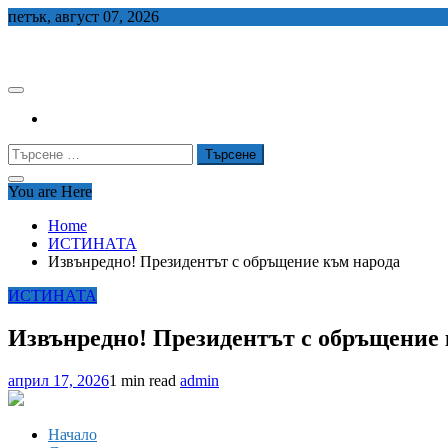
Skip
петък, август 07, 2026
to
СЕДЕМ БГ
content
Търсене
за:
You are Here
Home
ИСТИНАТА
Извънредно! Президентът с обръщение към народа
ИСТИНАТА
Извънредно! Президентът с обръщение 
април 17, 2026
1 min read
admin
Начало