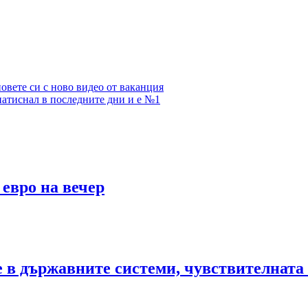
овете си с ново видео от ваканция
 натиснал в последните дни и е №1
 евро на вечер
те в държавните системи, чувствителна