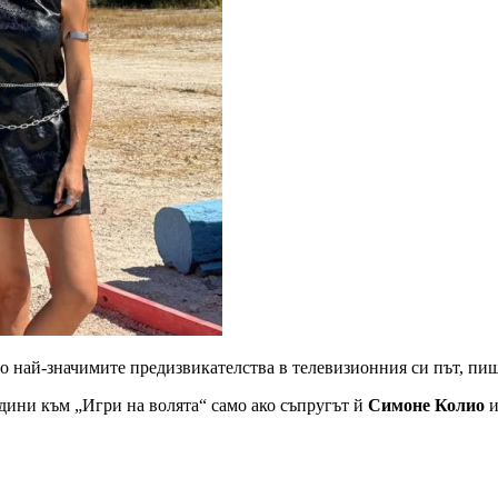
о най-значимите предизвикателства в телевизионния си път, пи
едини към „Игри на волята“ само ако съпругът й
Симоне Колио