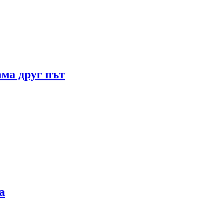
ама друг път
а