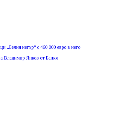
и „Белия негър“ с 460 000 евро в него
на Владимир Янков от Банкя