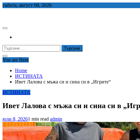
Skip
събота, август 08, 2026
to
СЕДЕМ БГ
content
Търсене
за:
You are Here
Home
ИСТИНАТА
Ивет Лалова с мъжа си и сина си в „Игрите“
ИСТИНАТА
Ивет Лалова с мъжа си и сина си в „Иг
юли 8, 2026
1 min read
admin