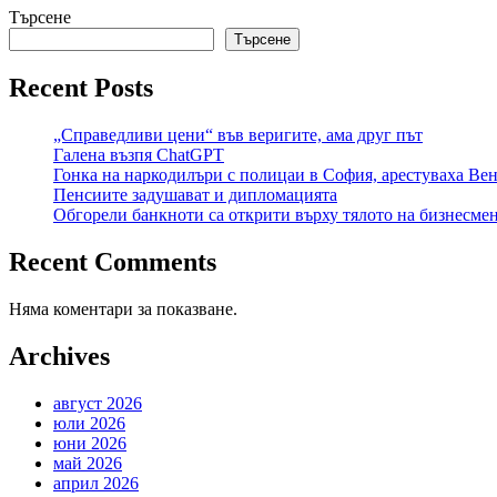
Търсене
Търсене
Recent Posts
„Справедливи цени“ във веригите, ама друг път
Галена възпя ChatGPT
Гонка на наркодилъри с полицаи в София, арестуваха Венц
Пенсиите задушават и дипломацията
Обгорели банкноти са открити върху тялото на бизнесме
Recent Comments
Няма коментари за показване.
Archives
август 2026
юли 2026
юни 2026
май 2026
април 2026