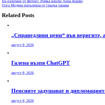
Навигация
На излизане от фитнес: Ромка наплю Анна Кошко
Олга Модева напълняла от гръцка тарама
Related Posts
„Справедливи цени“ във веригите, 
август 8, 2026
Галена възпя ChatGPT
август 8, 2026
Пенсиите задушават и дипломацият
август 8, 2026