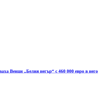
аха Венци „Белия негър“ с 460 000 евро в него