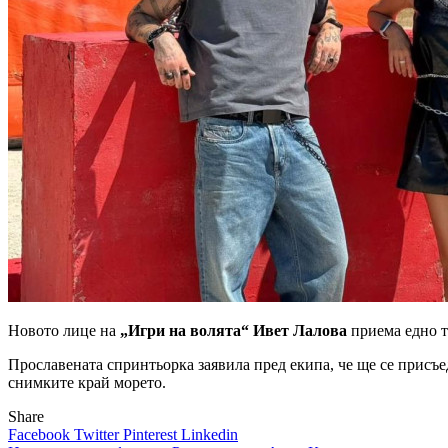
Новото лице на
„Игри на волята“ Ивет Лалова
приема едно т
Прославената спринтьорка заявила пред екипа, че ще се присъ
снимките край морето.
Share
Facebook
Twitter
Pinterest
Linkedin