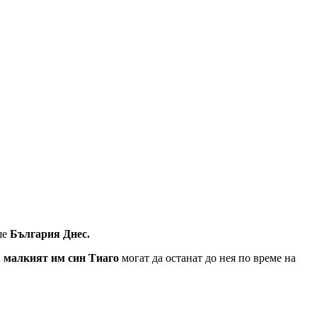
ше
България Днес.
и
малкият им син Тиаго
могат да останат до нея по време на