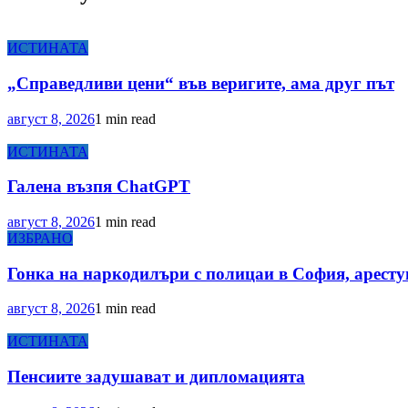
ИСТИНАТА
„Справедливи цени“ във веригите, ама друг път
август 8, 2026
1 min read
ИСТИНАТА
Галена възпя ChatGPT
август 8, 2026
1 min read
ИЗБРАНО
Гонка на наркодилъри с полицаи в София, арестув
август 8, 2026
1 min read
ИСТИНАТА
Пенсиите задушават и дипломацията