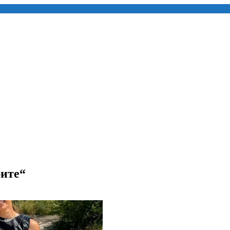
рите“