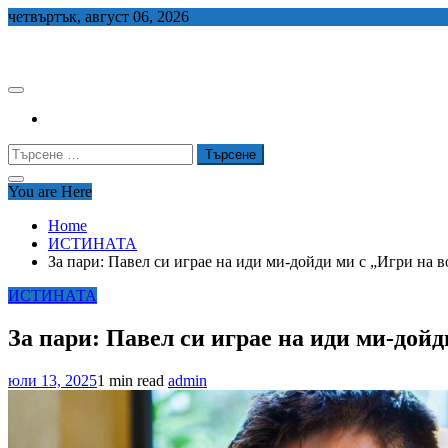
Skip
четвъртък, август 06, 2026
to
СЕДЕМ БГ
content
Търсене
за:
You are Here
Home
ИСТИНАТА
За пари: Павел си играе на иди ми-дойди ми с „Игри на в
ИСТИНАТА
За пари: Павел си играе на иди ми-дойд
юли 13, 2025
1 min read
admin