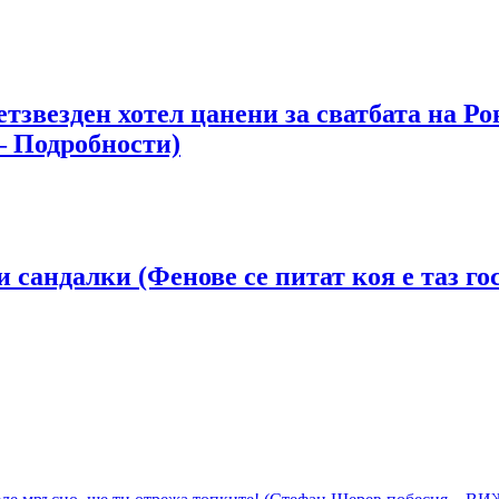
етзвезден хотел цанени за сватбата на 
– Подробности)
и сандалки (Фенове се питат коя е таз г