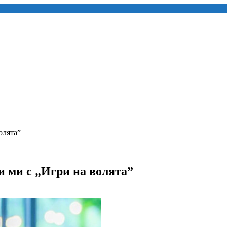
олята”
и ми с „Игри на волята”