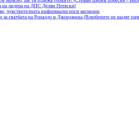
ле мръсно, ще ти отрежа топките! (Стефан Щерев побесня – В
а на лидера на ДПС Делян Пеевски!
еми, чувствителната информация носи милиони
ни за сватбата на Роналдо и Джорджина (Влюбените не щадят пач