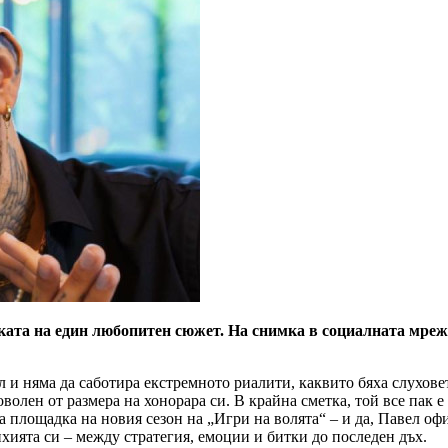
зката на един любопитен сюжет. На снимка в социалната мреж
л и няма да саботира екстремното риалити, каквито бяха слуховет
олен от размера на хонорара си. В крайна сметка, той все пак 
а площадка на новия сезон на „Игри на волята“ – и да, Павел оф
ихията си – между стратегия, емоции и битки до последен дъх.