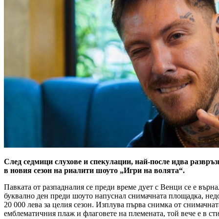
След седмици слухове и спекулации, най-после идва развръ
в новия сезон на риалити шоуто „Игри на волята“.
Павката от разпадналия се преди време дует с Венци се е върна
буквално ден преди шоуто напуснал снимачната площадка, недов
20 000 лева за целия сезон. Изплува първа снимка от снимачнат
емблематичния плаж и флаговете на племената, той вече е в ст