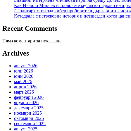
Бившият на Ирмена Чичикова изригна срещу Дочев: Копе
Как Ивайло Мирчев и троловете му лъскат здраво имидж
IT олигарх стои зад кибер пробивите в държавните сист
Катедрала с петвековна история и петзвезден хотел цане
Recent Comments
Няма коментари за показване.
Archives
август 2026
юли 2026
юни 2026
май 2026
април 2026
март 2026
февруари 2026
януари 2026
декември 2025
ноември 2025
октомври 2025
септември 2025
август 2025