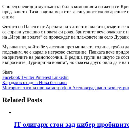
Според очевидци музикантът бил в компанията на жена си Крист
предаването. Тази година мерките за сигурност около арените 
снима.
Фотото на Павел е от Арената на хитовото риалити, където се в
се справи успешно с новата си роля. Зрителите вече очакват с 
на „Игри на волята” се провеждат на плажовете на село Дуран
Музикантът, който бе участник през миналата година, трябва д
подсъдим, че е карал в нетрезво състояние. Павката вече придо
на зрителите на разнопосочни. В редица групи на шоуто се обсъж
въпросните „Турнири на волята”, но съвсем друго било да е на
Share
Facebook
Twitter
Pinterest
Linkedin
Навигация
Караджов отиде в Нова без пари
Моторист загина при катастрофа в Асеновград рано тази сутри
Related Posts
IT олигарх стои зад кибер пробиви