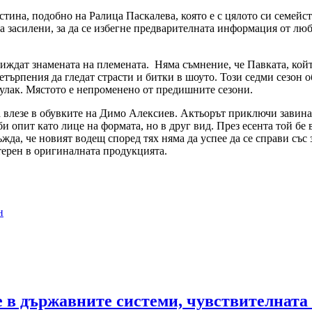
ина, подобно на Ралица Паскалева, която е с цялото си семейст
са засилени, за да се избегне предварителната информация от лю
иждат знамената на племената. Няма съмнение, че Павката, който 
нетърпения да гледат страсти и битки в шоуто. Този седми сезон
кулак. Мястото е непроменено от предишните сезони.
а влезе в обувките на Димо Алексиев. Актьорът приключи завинаг
би опит като лице на формата, но в друг вид. През есента той бе
да, че новият водещ според тях няма да успее да се справи със зад
 терен в оригиналната продукцията.
н
те в държавните системи, чувствителна