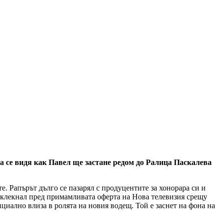
а се видя как Павел ще застане редом до Ралица Паскалева
е. Рапърът дълго се пазарял с продуцентите за хонорара си и
е клекнал пред примамливата оферта на Нова телевизия срещу
ициално влиза в ролята на новия водещ. Той е заснет на фона на