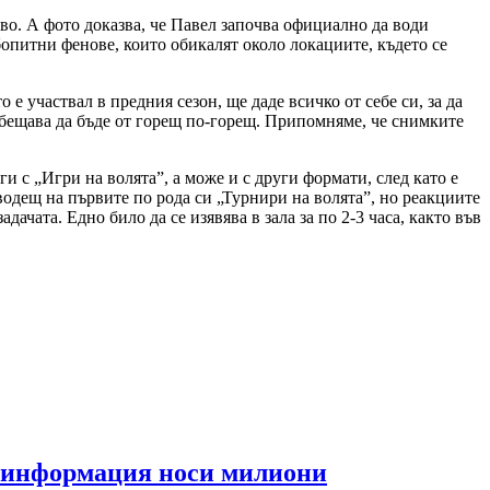
во. А фото доказва, че Павел започва официално да води
бопитни фенове, които обикалят около локациите, където се
е участвал в предния сезон, ще даде всичко от себе си, за да
 обещава да бъде от горещ по-горещ. Припомняме, че снимките
и с „Игри на волята”, а може и с други формати, след като е
 водещ на първите по рода си „Турнири на волята”, но реакциите
ачата. Едно било да се изявява в зала за по 2-3 часа, както във
та информация носи милиони