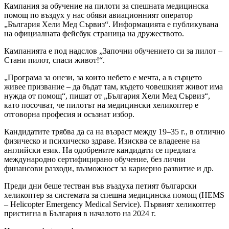
Кампания за обучение на пилоти за спешната медицинска
помощ по въздух у нас обяви авиационният оператор
„България Хели Мед Сървиз“. Информацията е публикувана
на официалната фейсбук страница на дружеството.
Кампанията е под надслов „Започни обучението си за пилот –
Стани пилот, спаси живот!“.
„Програма за онези, за които небето е мечта, а в сърцето
живее призвание – да бъдат там, където човешкият живот има
нужда от помощ“, пишат от „България Хели Мед Сървиз“,
като посочват, че пилотът на медицински хеликоптер е
отговорна професия и осъзнат избор.
Кандидатите трябва да са на възраст между 19–35 г., в отлично
физическо и психическо здраве. Изисква се владеене на
английски език. На одобрените кандидати се предлага
международно сертифицирано обучение, без лични
финансови разходи, възможност за кариерно развитие и др.
Преди дни беше тестван във въздуха петият български
хеликоптер за системата за спешна медицинска помощ (HEMS
– Helicopter Emergency Medical Service). Първият хеликоптер
пристигна в България в началото на 2024 г.