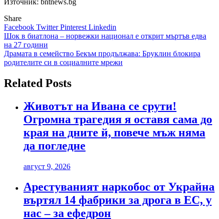
Източник: bntnews.bg
Share
Facebook
Twitter
Pinterest
Linkedin
Навигация
Шок в биатлона – норвежки национал е открит мъртъв едва
на 27 години
Драмата в семейство Бекъм продължава: Бруклин блокира
родителите си в социалните мрежи
Related Posts
Животът на Ивана се срути!
Огромна трагедия я оставя сама до
края на дните й, повече мъж няма
да погледне
август 9, 2026
Арестуваният наркобос от Украйна
въртял 14 фабрики за дрога в ЕС, у
нас – за ефедрон