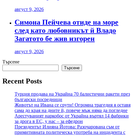
август 9, 2026
Симона Пейчева отиде на море
след като любовникът й Владо
Загатото бе жив изгорен
август 9, 2026
Търсене
Търсене
Recent Posts
Турция продава на Украйна 70 балистични ракети през
български посредници
Животът на Ивана се срути! Огромна трагедия я оставя
сама до края на дните й, повече мъж няма да погледне
Арестуваният наркобос от Украйна въртял 14 фабрики
за дрога в ЕС, у нас – за ефедрон
Президентът Илияна Йотова: Разочарована съм от
примитивната политическа употреба на инцидента с