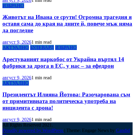
август 9, 2026
1 min read
ИЗБРАНО
Животът на Ивана се срути! Огромна трагедия я
оставя сама до края на дните й, повече мъж няма
да погледне
август 9, 2026
1 min read
АКТУАЛНО
БУЛЕВАРД
ИЗБРАНО
Арестуваният наркобос от Украйна въртял 14
фабрики за дрога в ЕС, у нас – за ефедрон
август 9, 2026
1 min read
АКТУАЛНО
Президентът Илияна Йотова: Разочарована съм
от примитивната политическа употреба на
инцидента с дрона!
август 9, 2026
1 min read
All Rights Reserved 2021.
Proudly powered by WordPress
|
Theme: Engage News by
Candid