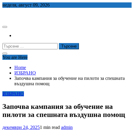
Skip
неделя, август 09, 2026
to
СЕДЕМ БГ
content
Търсене
за:
You are Here
Home
ИЗБРАНО
Започва кампания за обучение на пилоти за спешната
въздушна помощ
ИЗБРАНО
Започва кампания за обучение на
пилоти за спешната въздушна помощ
декември 24, 2025
1 min read
admin