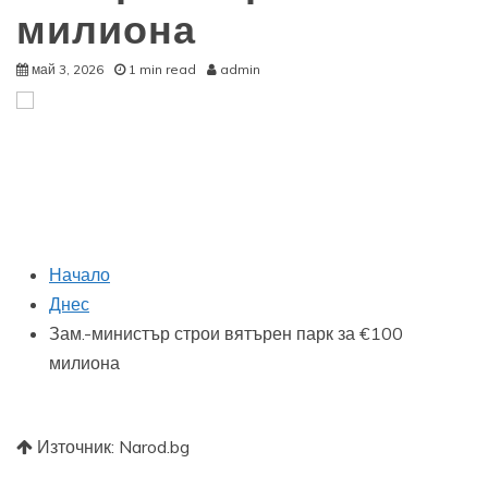
милиона
май 3, 2026
1 min read
admin
Начало
Днес
Зам.-министър строи вятърен парк за €100
милиона
Източник: Narod.bg