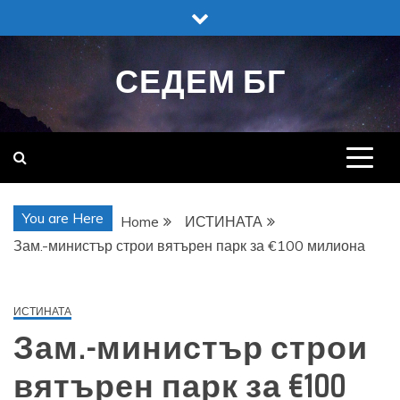
Skip
to
content
СЕДЕМ БГ
You are Here
Home
ИСТИНАТА
Зам.-министър строи вятърен парк за €100 милиона
ИСТИНАТА
Зам.-министър строи
вятърен парк за €100