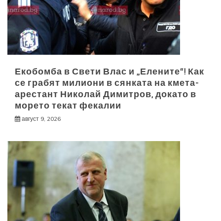
Екобомба в Свети Влас и „Елените“! Как
се грабят милиони в сянката на кмета-
арестант Николай Димитров, докато в
морето текат фекалии
август 9, 2026