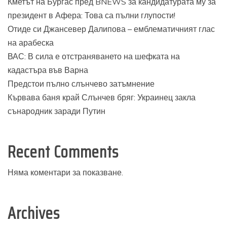
Кметът на Бургас пред BNEWS за кандидатурата му за
президент в Афера: Това са пълни глупости!
Отиде си Джансевер Далипова – емблематичният глас
на арабеска
ВАС: В сила е отстраняването на шефката на
кадастъра във Варна
Предстои пълно слънчево затъмнение
Кървава баня край Слънчев бряг: Украинец закла
сънародник заради Путин
Recent Comments
Няма коментари за показване.
Archives