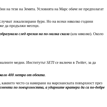
бни на тези на Земята. Условията на Марс обаче не предполагат
е случват локализирани бури. Но на всеки няколко години
оже да продължи месеци.
образувала след ерозия на по-малка скала
(
или няколко
). Около
циалните медии. Институтът
SETI
се включи в
Twitter
, за да
около 400 метра от обекта
.
, каквито често са намирани на марсианската повърхност през
гменти по повърхността, а ударните кратери да са по-добре