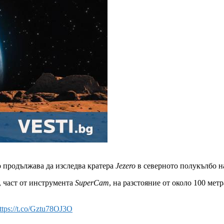
о продължава да изследва кратера
Jezero
в северното полукълбо н
), част от инструмента
SuperCam
, на разстояние от около 100 мет
ttps://t.co/Gztu78OJ3O