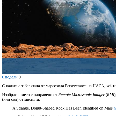
Сподели
0
С
калата е забелязана от марсохода Perseverance на НАСА, койт
Изображението е направено от
Remote Microscopic Imager
(
RMI
(или сол) от мисията.
A Strange, Donut-Shaped Rock Has Been Identified on Mars
h