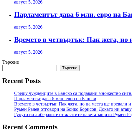
август 5, 2026
Парламентът дава 6 млн. евро на Б
август 5, 2026
Времето в четвъртък: Пак жега, но 
август 5, 2026
Търсене
Търсене
Recent Posts
Срещу чужденците в Банско са подавани множество сигна
Парламентът дава 6 млн. евро на Баневи
Времето в четвъртък: Пак жега, но на места ще превали и
Румен Радев отговори на Бойко Борисов: Докато ни атаку
Гуруто на либералите от жълтите павета защити Румен Ра
Recent Comments