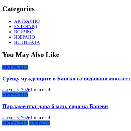
Categories
АКТУАЛНО
БУЛЕВАРД
ВСИЧКО
ИЗБРАНО
ИСТИНАТА
You May Also Like
АКТУАЛНО
Срещу чужденците в Банско са подавани множеств
август 5, 2026
1 min read
АКТУАЛНО
Парламентът дава 6 млн. евро на Баневи
август 5, 2026
1 min read
АКТУАЛНО
ИЗБРАНО