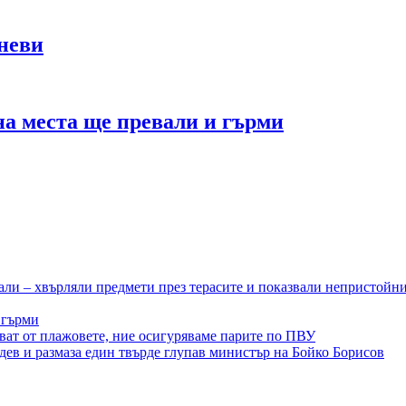
аневи
на места ще превали и гърми
ли – хвърляли предмети през терасите и показвали непристойн
 гърми
ват от плажовете, ние осигуряваме парите по ПВУ
дев и размаза един твърде глупав министър на Бойко Борисов