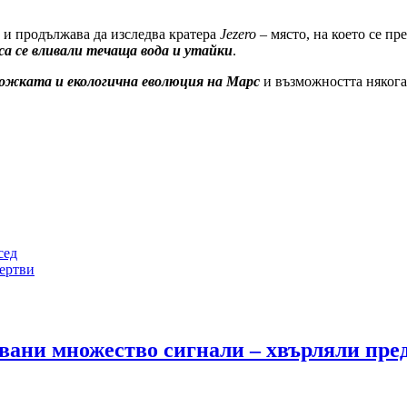
. и продължава да изследва кратера
Jezero
– място, на което се пр
са се вливали течаща вода и утайки
.
оложката и екологична еволюция на Марс
и възможността някога 
сед
жертви
вани множество сигнали – хвърляли пред