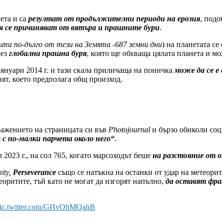
ета и са
резултат от продължителни периоди на ерозия
, подо
я се причиняват от вятъра и прашните бури
.
ти по-дълго от тези на Земята -687 земни дни
) на планетата с
рез
глобална прашна буря
, която ще обхваща цялата планета и м
януари 2014 г. и тази скала приличаща на поничка
може да се е 
вят, което предполага общ произход.
ажението на страницата си във
Photojournal
и бързо обиколи со
с по-малки парчета около него“
.
 2023 г., на сол 765, когато марсоходът беше
на разстояние от 
nity,
Perseverance
също се натъкна на останки от удар на метеорит
еоритите, тъй като не могат да изгорят напълно,
да оставят фра
ic.twitter.com/GHvOhMQahB