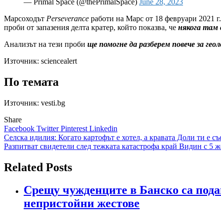
— Primal Space (@thePrimalSpace)
June 28, 2023
Марсоходът
Perseverance
работи на Марс от 18 февруари 2021 г
проби от запазения делта кратер, който показва, че
някога там 
Анализът на тези проби
ще помогне да разберем повече за ге
Източник:
sciencealert
По темата
Източник: vesti.bg
Share
Facebook
Twitter
Pinterest
Linkedin
Навигация
Селска идилия: Когато картофът е хотел, а кравата Доли ти е съ
Разпитват свидетели след тежката катастрофа край Видин с 5 
Related Posts
Срещу чужденците в Банско са пода
непристойни жестове