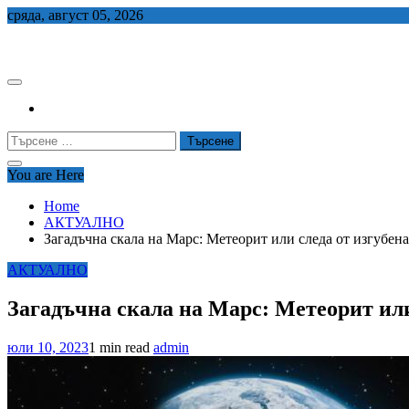
Skip
сряда, август 05, 2026
to
СЕДЕМ БГ
content
Търсене
за:
You are Here
Home
АКТУАЛНО
Загадъчна скала на Марс: Метеорит или следа от изгубен
АКТУАЛНО
Загадъчна скала на Марс: Метеорит или
юли 10, 2023
1 min read
admin