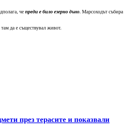
едполага, че
преди е било езерно дъно
. Марсоходът събира
там да е съществувал живот.
мети през терасите и показвали