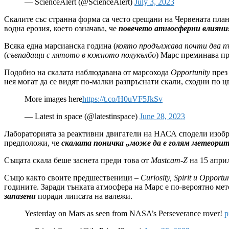
— ScienceAlert (@ScienceAlert)
July 3, 2023
Скалите със странна форма са често срещани на Червената план
водна ерозия, което означава, че
повечето атмосферни влияни
Всяка една марсианска година (
която продължава почти два пъ
(
съвпадащи с лятото в южното полукълбо
) Марс преминава п
Подобно на скалата наблюдавана от марсохода
Opportunity
през 
нея могат да се видят по-малки разпръснати скали, сходни по ц
More images here
https://t.co/H0uVF5JkSv
— Latest in space (@latestinspace)
June 28, 2023
Лабораторията за реактивни двигатели на НАСА сподели изобр
предположи, че
скалата поничка „може да е голям метеорит 
Същата скала беше заснета преди това от
Mastcam-Z
на 15 април
Също както своите предшественици –
Curiosity, Spirit и Opportu
годините. Заради тънката атмосфера на Марс е по-вероятно мет
запазени
поради липсата на валежи.
Yesterday on Mars as seen from NASA’s Perseverance rover!
p