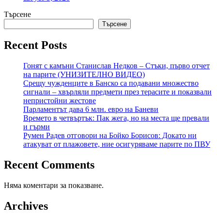
Търсене
Търсене
Recent Posts
Гонят с камъни Станислав Недков – Стъки, първо отчет
на парите (УНИЗИТЕЛНО ВИДЕО)
Срещу чужденците в Банско са подавани множество
сигнали – хвърляли предмети през терасите и показвали
непристойни жестове
Парламентът дава 6 млн. евро на Баневи
Времето в четвъртък: Пак жега, но на места ще превали
и гърми
Румен Радев отговори на Бойко Борисов: Докато ни
атакуват от плажовете, ние осигуряваме парите по ПВУ
Recent Comments
Няма коментари за показване.
Archives