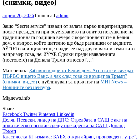
(снимки, видео)
април 26, 2026
1 min read
admin
Защо “Secret service” извади от залата първо вицепрезидента,
после президента при осуетяването на опит за покушение на
традиционната годишна вечеря с кореспондентите в Белия
дом, е въпрос, който щателно ще бъде разнищен от медиите.
ðŸ“ŒТози инцидент ще надделее над други важни теми като
например това, че: ðŸ“Œ Сделки преди изявленията
(постовете) на Доналд Тръмп относно […]
Материалът
Забавни кадри от Белия дом: Агентите извеждат
ПЪРВО вицето Ванс, а чак след това се връщат за Тръмп?
(снимки, видео)
е публикуван за пръв път на
МИГNews –
Новините без цензура
.
Mignews.info
Share
Facebook
Twitter
Pinterest
Linkedin
Навигация
Делян Пеевски, лидер на ДПС: Стрелбата в САЩ е акт на
политическо насилие срещу президента на САЩ Доналд
Тръмп
Класическа БГ измама: БАБХ откри айрян, произведен „утре“,