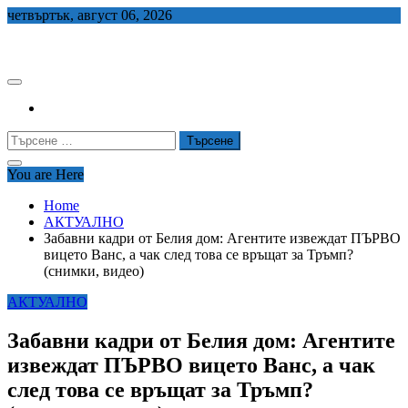
Skip
четвъртък, август 06, 2026
to
СЕДЕМ БГ
content
Търсене
за:
You are Here
Home
АКТУАЛНО
Забавни кадри от Белия дом: Агентите извеждат ПЪРВО
вицето Ванс, а чак след това се връщат за Тръмп?
(снимки, видео)
АКТУАЛНО
Забавни кадри от Белия дом: Агентите
извеждат ПЪРВО вицето Ванс, а чак
след това се връщат за Тръмп?