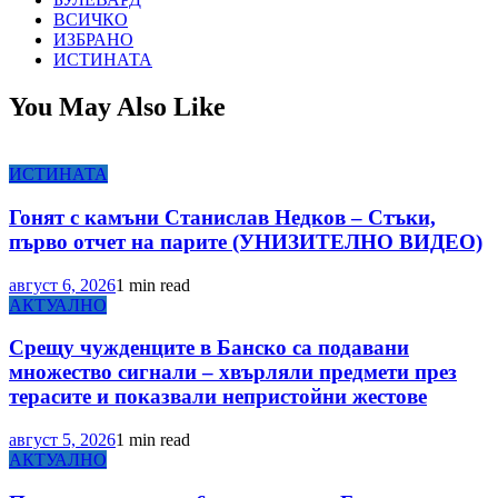
ВСИЧКО
ИЗБРАНО
ИСТИНАТА
You May Also Like
ИСТИНАТА
Гонят с камъни Станислав Недков – Стъки,
първо отчет на парите (УНИЗИТЕЛНО ВИДЕО)
август 6, 2026
1 min read
АКТУАЛНО
Срещу чужденците в Банско са подавани
множество сигнали – хвърляли предмети през
терасите и показвали непристойни жестове
август 5, 2026
1 min read
АКТУАЛНО