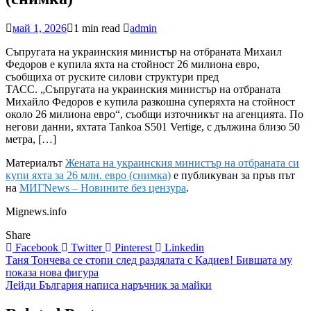
май 1, 2026
1 min read
admin
Съпругата на украинския министър на отбраната Михаил
Федоров е купила яхта на стойност 26 милиона евро,
съобщиха от руските силови структури пред
ТАСС. „Съпругата на украинския министър на отбраната
Михайло Федоров е купила разкошна суперяхта на стойност
около 26 милиона евро“, съобщи източникът на агенцията. По
негови данни, яхтата Tankoa S501 Vertige, с дължина близо 50
метра, […]
Материалът
Жената на украинския министър на отбраната си
купи яхта за 26 млн. евро (снимка)
е публикуван за пръв път
на
МИГNews – Новините без цензура
.
Mignews.info
Share
Facebook
Twitter
Pinterest
Linkedin
Навигация
Таня Тончева се стопи след раздялата с Кадиев! Бившата му
показа нова фигура
Лейди България написа наръчник за майки