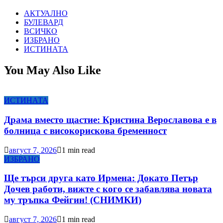
АКТУАЛНО
БУЛЕВАРД
ВСИЧКО
ИЗБРАНО
ИСТИНАТА
You May Also Like
ИСТИНАТА
Драма вместо щастие: Кристина Верославова е в
болница с високорискова бременност
август 7, 2026
1 min read
ИЗБРАНО
Ще търси друга като Ирмена: Докато Петър
Дочев работи, вижте с кого се забавлява новата
му тръпка Фейгин! (СНИМКИ)
август 7, 2026
1 min read