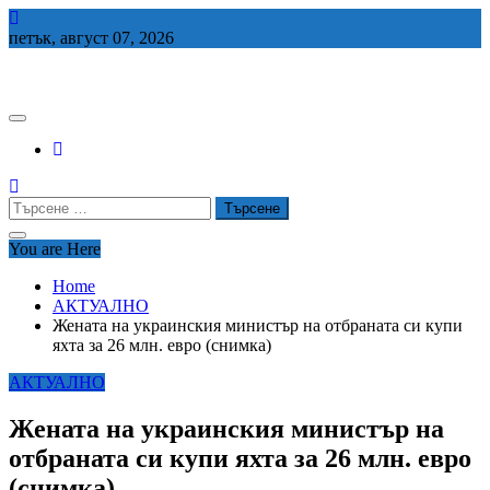
Skip
to
петък, август 07, 2026
content
СЕДЕМ БГ
Търсене
за:
You are Here
Home
АКТУАЛНО
Жената на украинския министър на отбраната си купи
яхта за 26 млн. евро (снимка)
АКТУАЛНО
Жената на украинския министър на
отбраната си купи яхта за 26 млн. евро
(снимка)