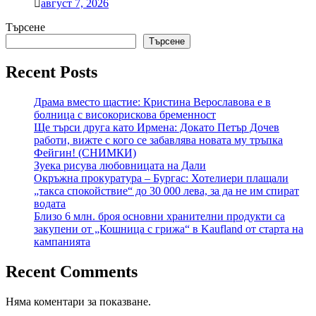
август 7, 2026
Търсене
Търсене
Recent Posts
Драма вместо щастие: Кристина Верославова е в
болница с високорискова бременност
Ще търси друга като Ирмена: Докато Петър Дочев
работи, вижте с кого се забавлява новата му тръпка
Фейгин! (СНИМКИ)
Зуека рисува любовницата на Дали
Окръжна прокуратура – Бургас: Хотелиери плащали
„такса спокойствие“ до 30 000 лева, за да не им спират
водата
Близо 6 млн. броя основни хранителни продукти са
закупени от „Кошница с грижа“ в Kaufland от старта на
кампанията
Recent Comments
Няма коментари за показване.