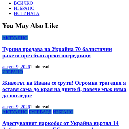
ВСИЧКО
ИЗБРАНО
ИСТИНАТА
You May Also Like
АКТУАЛНО
Турция продава на Украйна 70 балистични
ракети през български посредници
август 9, 2026
1 min read
ИЗБРАНО
Животът на Ивана се срути! Огромна трагедия я
оставя сама до края на дните й, повече мъж няма
да погледне
август 9, 2026
1 min read
АКТУАЛНО
БУЛЕВАРД
ИЗБРАНО
Арестуваният наркобос от Украйна въртял 14