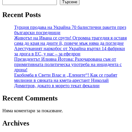
Търсене
Recent Posts
Турция продава на Украйна 70 балистични ракети през
български посредници
Животът на Ивана се срути! Огромна трагедия я оставя
сама до края на дните й, повече мъж няма да погледне
Арестуваният наркобос от Украйна въртял 14 фабрики
за дрога в ЕС, у нас – за ефедрон
Президентът Илияна Йотова: Разочарована съм от
примитивната политическа употреба на инцидента с
дрона!
Екобомба в Свети Влас и „Елените“! Как се грабят
милиони в сянката на кмета-арестант Николай
Димитров, докато в морето текат фекалии
Recent Comments
Няма коментари за показване.
Archives