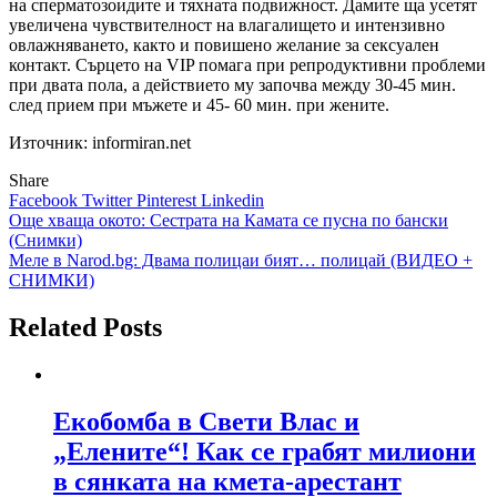
на сперматозоидите и тяхната подвижност. Дамите ща усетят
увеличена чувствителност на влагалището и интензивно
овлажняването, както и повишено желание за сексуален
контакт. Сърцето на VIP помага при репродуктивни проблеми
при двата пола, а действието му започва между 30-45 мин.
след прием при мъжете и 45- 60 мин. при жените.
Източник: informiran.net
Share
Facebook
Twitter
Pinterest
Linkedin
Навигация
Още хваща окото: Сестрата на Камата се пусна по бански
(Снимки)
Меле в Narod.bg: Двама полицаи бият… полицай (ВИДЕО +
СНИМКИ)
Related Posts
Екобомба в Свети Влас и
„Елените“! Как се грабят милиони
в сянката на кмета-арестант