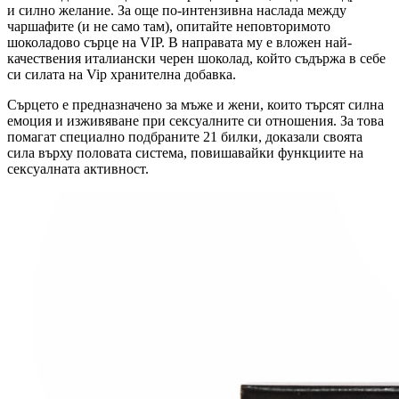
и силно желание. За още по-интензивна наслада между
чаршафите (и не само там), опитайте неповторимото
шоколадово сърце на VIP. В направата му е вложен най-
качествения италиански черен шоколад, който съдържа в себе
си силата на Vip хранителна добавка.
Сърцето е предназначено за мъже и жени, които търсят силна
емоция и изживяване при сексуалните си отношения. За това
помагат специално подбраните 21 билки, доказали своята
сила върху половата система, повишавайки функциите на
сексуалната активност.