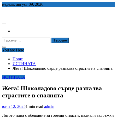
Skip
неделя, август 09, 2026
to
СЕДЕМ БГ
content
Търсене
за:
You are Here
Home
ИСТИНАТА
Жега! Шоколадово сърце разпалва страстите в спалнята
ИСТИНАТА
Жега! Шоколадово сърце разпалва
страстите в спалнята
юни 12, 2025
1 min read
admin
Лятото идва с обещание за горещи страсти, паднали задръжки