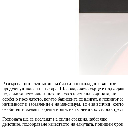
Разтърсващото съчетание на билки и шоколад правят този
продукт уникален на пазара. Шоколадовото сърце е подходящ
подарък за него или за нея по всяко време на годината, но
особено през лятото, когато бариерите се вдигат, а поривът за
интимност и забавление е на максимум. То е за всички, който
се обичат и желаят горещи нощи, изпълнени със силна страст.
Господата ще се насладят на силна ерекция, забавящо
действие, подобряване качеството на еякулата, повишен брой