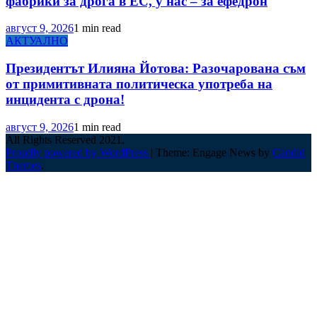
фабрики за дрога в ЕС, у нас – за ефедрон
август 9, 2026
1 min read
АКТУАЛНО
Президентът Илияна Йотова: Разочарована съм
от примитивната политическа употреба на
инцидента с дрона!
август 9, 2026
1 min read
All Rights Reserved 2021.
Proudly powered by WordPress
|
Theme: Engage News by
Candid
Themes
.