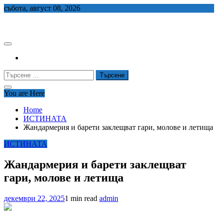
Skip
събота, август 08, 2026
to
СЕДЕМ БГ
content
Търсене
за:
You are Here
Home
ИСТИНАТА
Жандармерия и барети заклещват гари, молове и летища
ИСТИНАТА
Жандармерия и барети заклещват
гари, молове и летища
декември 22, 2025
1 min read
admin