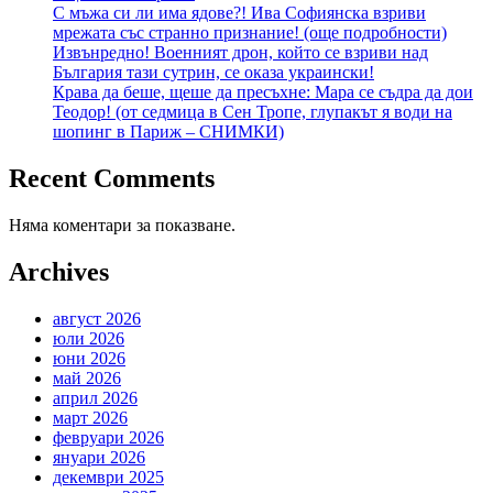
С мъжа си ли има ядове?! Ива Софиянска взриви
мрежата със странно признание! (още подробности)
Извънредно! Военният дрон, който се взриви над
България тази сутрин, се оказа украински!
Крава да беше, щеше да пресъхне: Мара се съдра да дои
Теодор! (от седмица в Сен Тропе, глупакът я води на
шопинг в Париж – СНИМКИ)
Recent Comments
Няма коментари за показване.
Archives
август 2026
юли 2026
юни 2026
май 2026
април 2026
март 2026
февруари 2026
януари 2026
декември 2025