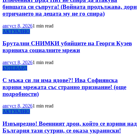
бившата си съпруга! (Войната продължава, дори
отричането на децата му не го спира)
август 8, 2026
1 min read
АКТУАЛНО
Брутални СНИМКИ убийците на Георги Кузев
взривиха социалните мрежи
август 8, 2026
1 min read
БУЛЕВАРД
С мъжа си ли има ядове?! Ива Софиянска
взриви мрежата със странно признание! (още
подробности)
август 8, 2026
1 min read
АКТУАЛНО
Извънредно! Военният дрон, който се взриви над
България тази сутрин, се оказа украински!