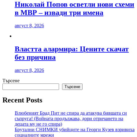
Николай Попов осветли нови схеми
в МВР – извади три имена
август 8, 2026
Властта алармира: Цените скачат
без причина
август 8, 2026
Търсене
Търсене
Recent Posts
Влюбеният Брад Пит не спира да атакува бившата си
съпруга! (Войната продължава, дори отричането на
децата му не го спира)
Брутални СНИМКИ убийците на Георги Кузев взривиха
социалните мрежи