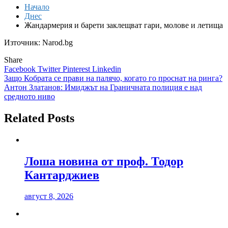
Начало
Днес
Жандармерия и барети заклещват гари, молове и летища
Източник: Narod.bg
Share
Facebook
Twitter
Pinterest
Linkedin
Навигация
Защо Кобрата се прави на палячо, когато го проснат на ринга?
Антон Златанов: Имиджът на Граничната полиция е над
средното ниво
Related Posts
Лоша новина от проф. Тодор
Кантарджиев
август 8, 2026