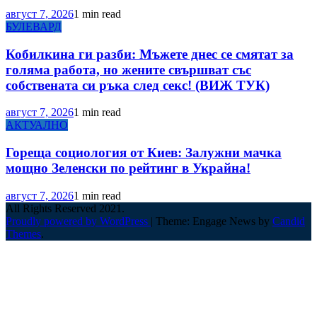
август 7, 2026
1 min read
БУЛЕВАРД
Кобилкина ги разби: Мъжете днес се смятат за
голяма работа, но жените свършват със
собствената си ръка след секс! (ВИЖ ТУК)
август 7, 2026
1 min read
АКТУАЛНО
Гореща социология от Киев: Залужни мачка
мощно Зеленски по рейтинг в Украйна!
август 7, 2026
1 min read
All Rights Reserved 2021.
Proudly powered by WordPress
|
Theme: Engage News by
Candid
Themes
.