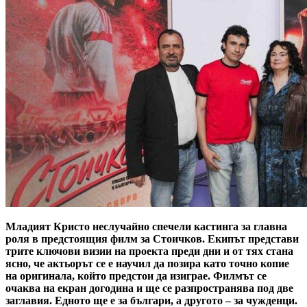
Младият Кристо неслучайно спечели кастинга за главна
роля в предстоящия филм за Стоичков. Екипът представи
трите ключови визии на проекта преди дни и от тях стана
ясно, че актьорът се е научил да позира като точно копие
на оригинала, който предстои да изиграе. Филмът се
очаква на екран догодина и ще се разпространява под две
заглавия. Едното ще е за българи, а другото – за чужденци.