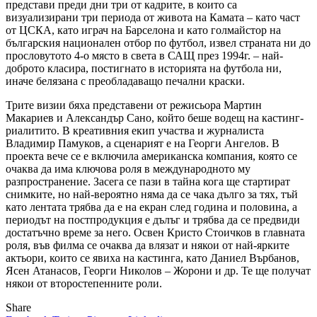
представи преди дни три от кадрите, в които са
визуализирани три периода от живота на Камата – като част
от ЦСКА, като играч на Барселона и като голмайстор на
българския национален отбор по футбол, извел страната ни до
прословутото 4-о място в света в САЩ през 1994г. – най-
доброто класира, постигнато в историята на футбола ни,
иначе белязана с преобладаващо печални краски.
Трите визии бяха представени от режисьора Мартин
Макариев и Александър Сано, който беше водещ на кастинг-
риалитито. В креативния екип участва и журналиста
Владимир Памуков, а сценарият е на Георги Ангелов. В
проекта вече се е включила американска компания, която се
очаква да има ключова роля в международното му
разпространение. Засега се пази в тайна кога ще стартират
снимките, но най-вероятно няма да се чака дълго за тях, тъй
като лентата трябва да е на екран след година и половина, а
периодът на постпродукция е дълъг и трябва да се предвиди
достатъчно време за него. Освен Кристо Стоичков в главната
роля, във филма се очаква да влязат и някои от най-ярките
актьори, които се явиха на кастинга, като Даниел Върбанов,
Ясен Атанасов, Георги Николов – Жорони и др. Те ще получат
някои от второстепенните роли.
Share