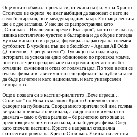
Още когато обявиха проекта си, от екипа на филма за Христо
Стоичков не скриха, че имат амбиция да завоюват с него не
само българския, но и международния пазар. Ето защо лентата
ще е с две заглавия. У нас ще се разпространява като
„Стоичков – Имало едно време в България”, което се очаква да
извика носталгично чувство в българина и да обърне погледа
му към миналото и средата, формирала характера на големия
футболист. В чужбина пък ще е Stoichkov – Against All Odds
(„Стоичков – Срещу всичко”). Тук акцентът пада върху
историята за успеха на едно обикновено по произход момче,
постигнат чрез преодоляване на огромни препятствия без
отчаяние, съмнения и отказ от голямата цел. По този начин се
очаква филмът в зависимост от спецификите на публиката си
да бъде разчетен и като национален, и като универсален
киноразказ.
Още в появата си в кастинг-риалитито „Вече играеш…
Стоичков” по Нова тв младият Кристо Стоичков стана
фаворит на публиката. Според много зрители той има голяма
визуална прилика с оригинала, а сходството в имената на
двамата – само с буква разлика – бе разчетено като знак за
предстоящия успех и на актьора, и на бъдещия филм. След
като спечели кастинга, Кристо е направил специална
фотосесия в ролята на Христо Стоичков. Екипът на лентата