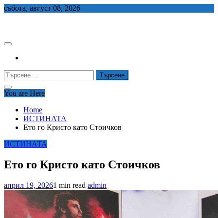
Skip
събота, август 08, 2026
to
СЕДЕМ БГ
content
Търсене
за:
You are Here
Home
ИСТИНАТА
Ето го Кристо като Стоичков
ИСТИНАТА
Ето го Кристо като Стоичков
април 19, 2026
1 min read
admin