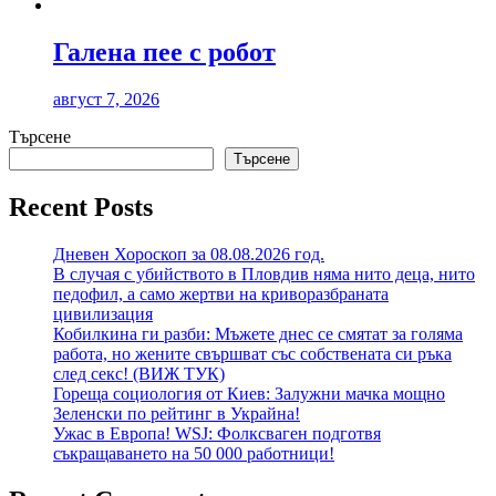
Галена пее с робот
август 7, 2026
Търсене
Търсене
Recent Posts
Дневен Хороскоп за 08.08.2026 год.
В случая с убийството в Пловдив няма нито деца, нито
педофил, а само жертви на криворазбраната
цивилизация
Кобилкина ги разби: Мъжете днес се смятат за голяма
работа, но жените свършват със собствената си ръка
след секс! (ВИЖ ТУК)
Гореща социология от Киев: Залужни мачка мощно
Зеленски по рейтинг в Украйна!
Ужас в Европа! WSJ: Фолксваген подготвя
съкращаването на 50 000 работници!