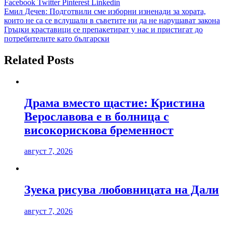
Facebook
Twitter
Pinterest
Linkedin
Навигация
Емил Дечев: Подготвили сме изборни изненади за хората,
които не са се вслушали в съветите ни да не нарушават закона
Гръцки краставици се препакетират у нас и пристигат до
потребителите като български
Related Posts
Драма вместо щастие: Кристина
Верославова е в болница с
високорискова бременност
август 7, 2026
Зуека рисува любовницата на Дали
август 7, 2026