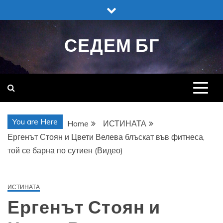
Skip
to
content
СЕДЕМ БГ
You are Here
Home
ИСТИНАТА
Ергенът Стоян и Цвети Велева блъскат във фитнеса,
той се барна по сутиен (Видео)
ИСТИНАТА
Ергенът Стоян и