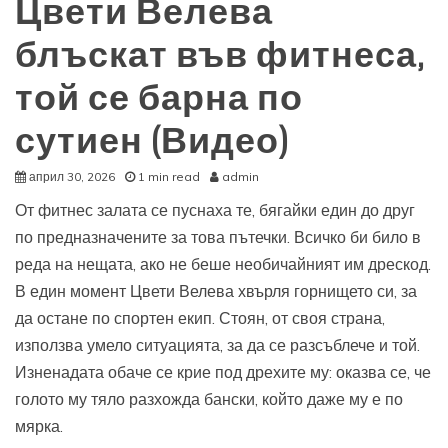
Цвети Велева
блъскат във фитнеса,
той се барна по
сутиен (Видео)
април 30, 2026
1 min read
admin
От фитнес залата се пуснаха те, бягайки един до друг
по предназначените за това пътечки. Всичко би било в
реда на нещата, ако не беше необичайният им дрескод.
В един момент Цвети Велева хвърля горнището си, за
да остане по спортен екип. Стоян, от своя страна,
използва умело ситуацията, за да се разсъблече и той.
Изненадата обаче се крие под дрехите му: оказва се, че
голото му тяло разхожда бански, който даже му е по
мярка.