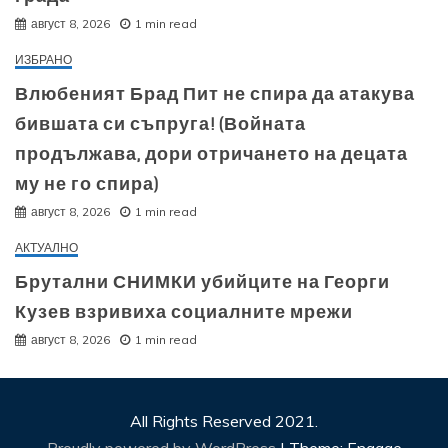
август 8, 2026
1 min read
ИЗБРАНО
Влюбеният Брад Пит не спира да атакува
бившата си съпруга! (Войната
продължава, дори отричането на децата
му не го спира)
август 8, 2026
1 min read
АКТУАЛНО
Брутални СНИМКИ убийците на Георги
Кузев взривиха социалните мрежи
август 8, 2026
1 min read
All Rights Reserved 2021.