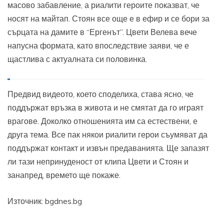
масово забавление, а риалити героите показват, че
носят на майтап. Стоян все още е в ефир и се бори за
сърцата на дамите в “Ергенът”. Цвети Велева вече
напусна формата, като впоследствие заяви, че е
щастлива с актуалната си половинка.
Предвид видеото, което споделиха, става ясно, че
поддържат връзка в живота и не смятат да го играят
врагове. Доколко отношенията им са естествени, е
друга тема. Все пак някои риалити герои съумяват да
поддържат контакт и извън предаванията. Ще запазят
ли тази непринуденост от клипа Цвети и Стоян и
занапред, времето ще покаже.
Източник: bgdnes.bg