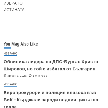
ИЗБРАНО
ИСТИНАТА
You May Also Like
ИЗБРАНО
Обвиниха лидера на ДПС-Бургас Христо
Широков, но той е избягал от България
август 8, 2026
1 min read
ИЗБРАНО
Европрокурори и полиция влязоха във
ВиК – Кърджали заради водния цикъл на
града