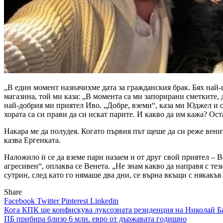
„В един момент назначихме дата за гражданския брак. Бях най-щ
магазина, той ми каза: „В момента са ми запорирани сметките, 
най-добрия ми приятел Иво. „Добре, вземи“, каза ми Юджел и об
хората са си прави да си искат парите. И какво да им кажа? Ост
Накара ме да полудея. Когато първия път щеше да си реже венит
казва Ергенката.
Наложило ѝ се да вземе пари назаем и от друг свой приятел – В
агресивен“, оплаква се Венета. „Не знам какво да направя с те
сутрин, след като го нямаше два дни, се върна вкъщи с някакъв
Share
Facebook
Twitter
Pinterest
Linkedin
Навигация
Кога КПК ще конфискува луксозната резиденция на Николай Б
ПБ прибира близо 6 млн. евро от държавата годишно