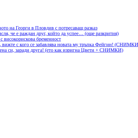
вото на Георги в Пловдив с потресаващ разказ
сля, че е раждан друг, който да успее… (още разкрития)
 с високорискова бременност
, вижте с кого се забавлява новата му тръпка Фейгин! (СНИМКИ
на си, заради друга! (ето как изригна Цвети + СНИМКИ)