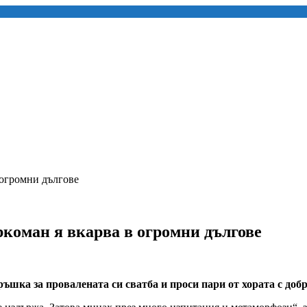
 огромни дългове
ркоман я вкарва в огромни дългове
тръшка за провалената си сватба и проси пари от хората с до