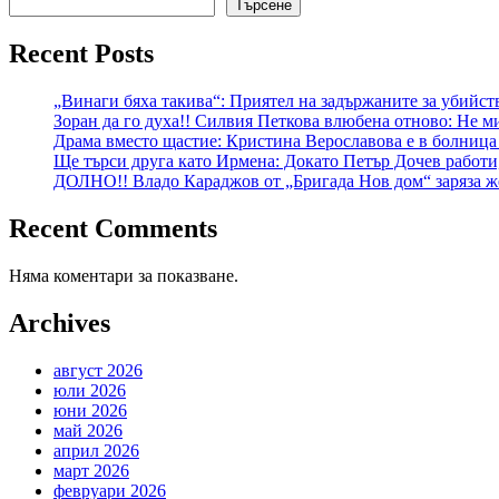
Търсене
Recent Posts
„Винаги бяха такива“: Приятел на задържаните за убийст
Зоран да го духа!! Силвия Петкова влюбена отново: Не ми
Драма вместо щастие: Кристина Верославова е в болница
Ще търси друга като Ирмена: Докато Петър Дочев работи
ДОЛНО!! Владо Караджов от „Бригада Нов дом“ заряза же
Recent Comments
Няма коментари за показване.
Archives
август 2026
юли 2026
юни 2026
май 2026
април 2026
март 2026
февруари 2026