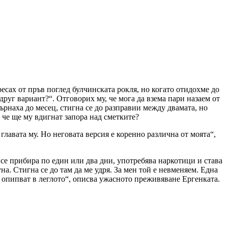
есах от пръв поглед булчинската рокля, но когато отидохме до
друг вариант?“. Отговорих му, че мога да взема пари назаем от
ърнаха до месец, стигна се до разправии между двамата, но
, че ще му вдигнат запора над сметките?
главата му. Но неговата версия е коренно различна от моята“,
е се прибира по един или два дни, употребява наркотици и става
на. Стигна се до там да ме удря. За мен той е невменяем. Една
ме опипват в леглото“, описва ужасното преживяване Ергенката.