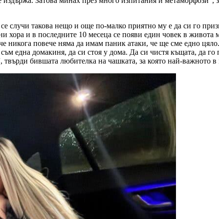
се издържа. Затова минах през много изпитания и метаморфози“, з
 се случи такова нещо и още по-малко приятно му е да си го призн
и хора и в последните 10 месеца се появи един човек в живота м
 че никога повече няма да имам паник атаки, че ще сме едно цяло
 съм една домакиня, да си стоя у дома. Да си чистя къщата, да го
“, твърди бившата любителка на чашката, за която най-важното 