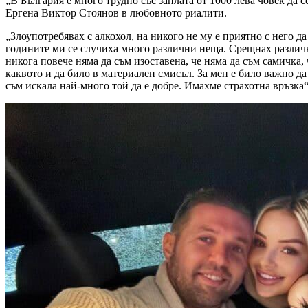
„В България е много трудно със заплата от 1000 лева човек да 
Ергена Виктор Стоянов в любовното риалити.
„Злоупотребявах с алкохол, на никого не му е приятно с него да
годините ми се случиха много различни неща. Срещнах различн
никога повече няма да съм изоставена, че няма да съм самичка,
каквото и да било в материален смисъл. За мен е било важно да
съм искала най-много той да е добре. Имахме страхотна връзка