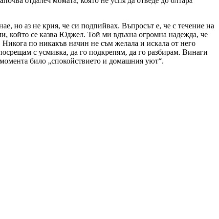
апочва отдалеч момата, която не успя да отведе до олтара
ае, но аз не крия, че си подпийвах. Въпросът е, че с течение на
и, който се казва Юджел. Той ми вдъхна огромна надежда, че
. Никога по никакъв начин не съм желала и искала от него
 посрещам с усмивка, да го подкрепям, да го разбирам. Винаги
в момента било „спокойствието и домашния уют“.