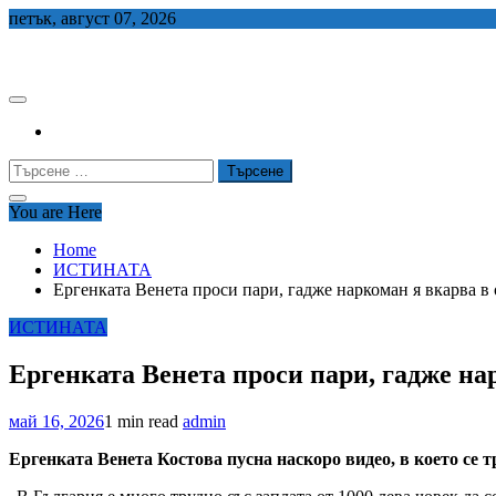
Skip
петък, август 07, 2026
to
СЕДЕМ БГ
content
Търсене
за:
You are Here
Home
ИСТИНАТА
Ергенката Венета проси пари, гадже наркоман я вкарва в
ИСТИНАТА
Ергенката Венета проси пари, гадже на
май 16, 2026
1 min read
admin
Ергенката Венета Костова пусна наскоро видео, в което се 