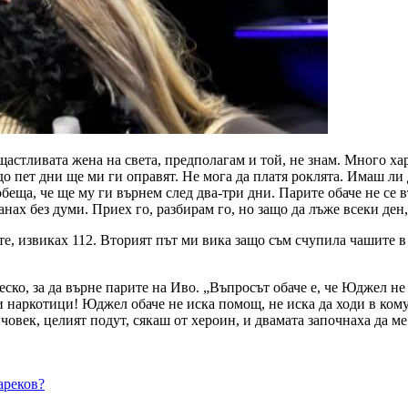
астливата жена на света, предполагам и той, не знам. Много хар
до пет дни ще ми ги оправят. Не мога да платя роклята. Имаш ли 
еща, че ще му ги върнем след два-три дни. Парите обаче не се в
анах без думи. Приех го, разбирам го, но защо да лъже всеки ден
е, извиках 112. Вторият път ми вика защо съм счупила чашите в 
еско, за да върне парите на Иво. „Въпросът обаче е, че Юджел н
зи наркотици! Юджел обаче не иска помощ, не иска да ходи в кому
 човек, целият подут, сякаш от хероин, и двамата започнаха да 
ареков?