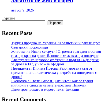
Загатото бе жив изгорен
август 9, 2026
Търсене
Търсене
Recent Posts
Турция продава на Украйна 70 балистични ракети през
български посредници
Животът на Ивана се срути! Огромна трагедия я оставя
сама до края на дните й, повече мъж няма да погледне
Арестуваният наркобос от Украйна въртял 14 фабрики
за дрога в ЕС, у нас – за ефедрон
Президентът Илияна Йотова: Разочарована съм от
примитивната политическа употреба на инцидента с
дрона!
Екобомба в Свети Влас и „Елените“! Как се грабят
милиони в сянката на кмета-арестант Николай
Димитров, докато в морето текат фекалии
Recent Comments