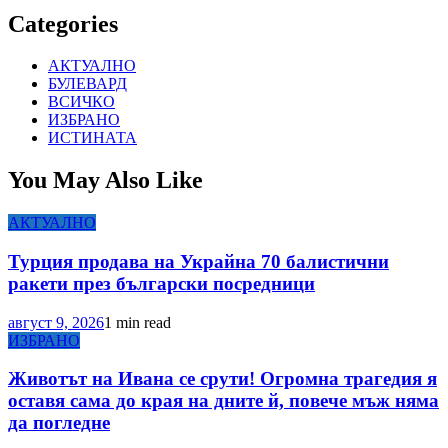
Categories
АКТУАЛНО
БУЛЕВАРД
ВСИЧКО
ИЗБРАНО
ИСТИНАТА
You May Also Like
АКТУАЛНО
Турция продава на Украйна 70 балистични
ракети през български посредници
август 9, 2026
1 min read
ИЗБРАНО
Животът на Ивана се срути! Огромна трагедия я
оставя сама до края на дните й, повече мъж няма
да погледне