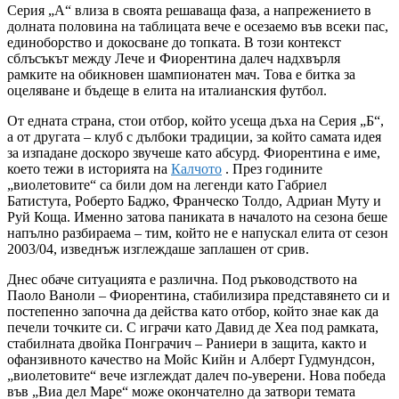
Серия „А“ влиза в своята решаваща фаза, а напрежението в
долната половина на таблицата вече е осезаемо във всеки пас,
единоборство и докосване до топката. В този контекст
сблъсъкът между Лече и Фиорентина далеч надхвърля
рамките на обикновен шампионатен мач. Това е битка за
оцеляване и бъдеще в елита на италианския футбол.
От едната страна, стои отбор, който усеща дъха на Серия „Б“,
а от другата – клуб с дълбоки традиции, за който самата идея
за изпадане доскоро звучеше като абсурд. Фиорентина е име,
което тежи в историята на
Калчото
. През годините
„виолетовите“ са били дом на легенди като Габриел
Батистута, Роберто Баджо, Франческо Толдо, Адриан Муту и
Руй Коща. Именно затова паниката в началото на сезона беше
напълно разбираема – тим, който не е напускал елита от сезон
2003/04, изведнъж изглеждаше заплашен от срив.
Днес обаче ситуацията е различна. Под ръководството на
Паоло Ваноли – Фиорентина, стабилизира представянето си и
постепенно започна да действа като отбор, който знае как да
печели точките си. С играчи като Давид де Хеа под рамката,
стабилната двойка Понграчич – Раниери в защита, както и
офанзивното качество на Мойс Кийн и Алберт Гудмундсон,
„виолетовите“ вече изглеждат далеч по-уверени. Нова победа
във „Виа дел Маре“ може окончателно да затвори темата