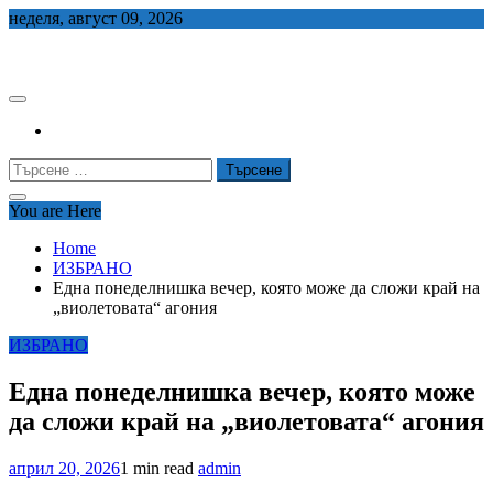
Skip
неделя, август 09, 2026
to
СЕДЕМ БГ
content
Търсене
за:
You are Here
Home
ИЗБРАНО
Една понеделнишка вечер, която може да сложи край на
„виолетовата“ агония
ИЗБРАНО
Една понеделнишка вечер, която може
да сложи край на „виолетовата“ агония
април 20, 2026
1 min read
admin