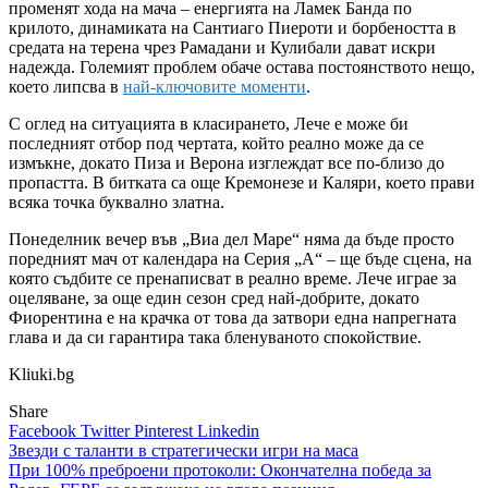
променят хода на мача – енергията на Ламек Банда по
крилото, динамиката на Сантиаго Пиероти и борбеността в
средата на терена чрез Рамадани и Кулибали дават искри
надежда. Големият проблем обаче остава постоянството нещо,
което липсва в
най-ключовите моменти
.
С оглед на ситуацията в класирането, Лече е може би
последният отбор под чертата, който реално може да се
измъкне, докато Пиза и Верона изглеждат все по-близо до
пропастта. В битката са още Кремонезе и Каляри, което прави
всяка точка буквално златна.
Понеделник вечер във „Виа дел Маре“ няма да бъде просто
поредният мач от календара на Серия „А“ – ще бъде сцена, на
която съдбите се пренаписват в реално време. Лече играе за
оцеляване, за още един сезон сред най-добрите, докато
Фиорентина е на крачка от това да затвори една напрегната
глава и да си гарантира така бленуваното спокойствие.
Kliuki.bg
Share
Facebook
Twitter
Pinterest
Linkedin
Навигация
Звезди с таланти в стратегически игри на маса
При 100% преброени протоколи: Окончателна победа за