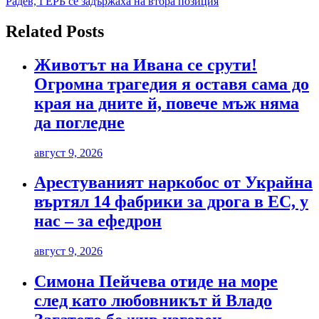
Радев, ГЕРБ се задържаха на втора позиция
Related Posts
Животът на Ивана се срути!
Огромна трагедия я оставя сама до
края на дните й, повече мъж няма
да погледне
август 9, 2026
Арестуваният наркобос от Украйна
въртял 14 фабрики за дрога в ЕС, у
нас – за ефедрон
август 9, 2026
Симона Пейчева отиде на море
след като любовникът й Владо