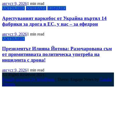
август 9, 2026
1 min read
АКТУАЛНО
БУЛЕВАРД
ИЗБРАНО
Арестуваният наркобос от Украйна въртял 14
фабрики за дрога в ЕС, у нас – за ефедрон
август 9, 2026
1 min read
АКТУАЛНО
Президентът Илияна Йотова: Разочарована съм
от примитивната политическа употреба на
инцидента с дрона!
август 9, 2026
1 min read
All Rights Reserved 2021.
Proudly powered by WordPress
|
Theme: Engage News by
Candid
Themes
.