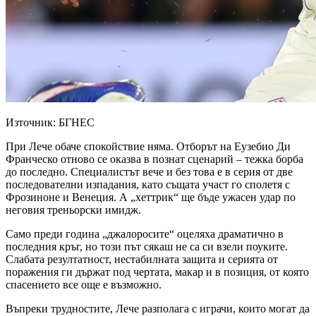
Източник: БГНЕС
При Лече обаче спокойствие няма. Отборът на Еузебио Ди
Франческо отново се оказва в познат сценарий – тежка борба
до последно. Специалистът вече и без това е в серия от две
последователни изпадания, като същата участ го сполетя с
Фрозиноне и Венеция. А „хеттрик“ ще бъде ужасен удар по
неговия треньорски имидж.
Само преди година „джалоросите“ оцеляха драматично в
последния кръг, но този път сякаш не са си взели поуките.
Слабата резултатност, нестабилната защита и серията от
поражения ги държат под чертата, макар и в позиция, от която
спасението все още е възможно.
Въпреки трудностите, Лече разполага с играчи, които могат да