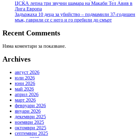
ЦСКА лепна три звучни шамара на Макаби Тел Авив в
Лига Европа
Задържаха 10 деца за убийство – подмамили 37-годишен
мъж, гаврили се с него и го пребили до смърт
Recent Comments
Няма коментари за показване.
Archives
август 2026
юли 2026
юни 2026
май 2026
април 2026
март 2026
февруари 2026
януари 2026
декември 2025
ноември 2025
октомври 2025
септември 2025