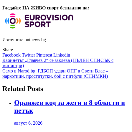
Гледайте НА ЖИВО спорт безплатно на:
Източник: bntnews.bg
Share
Facebook
Twitter
Pinterest
Linkedin
Навигация
Кабинетът „Главчев 2“ се заклева (ПЪЛЕН СПИСЪК с
министри)
Само в Narod.bg: ГДБОП удари ОПГ в Свети Влас –
наркотици, проститутки, бой с питбули (СНИМКИ)
Related Posts
Оранжев код за жеги в 8 области в
петък
август 6, 2026