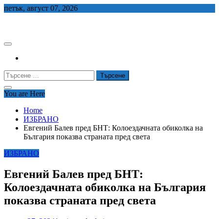
Skip
петък, август 07, 2026
to
СЕДЕМ БГ
content
Търсене
за:
You are Here
Home
ИЗБРАНО
Евгений Балев пред БНТ: Колоездачната обиколка на
България показва страната пред света
ИЗБРАНО
Евгений Балев пред БНТ:
Колоездачната обиколка на България
показва страната пред света