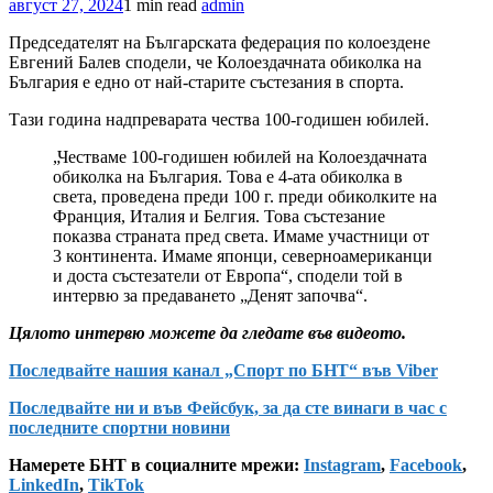
август 27, 2024
1 min read
admin
Председателят на Българската федерация по колоездене
Евгений Балев сподели, че Колоездачната обиколка на
България е едно от най-старите състезания в спорта.
Тази година надпреварата чества 100-годишен юбилей.
„Честваме 100-годишен юбилей на Колоездачната
обиколка на България. Това е 4-ата обиколка в
света, проведена преди 100 г. преди обиколките на
Франция, Италия и Белгия. Това състезание
показва страната пред света. Имаме участници от
3 континента. Имаме японци, северноамериканци
и доста състезатели от Европа“, сподели той в
интервю за предаването „Денят започва“.
Цялото интервю можете да гледате във видеото.
Последвайте нашия канал „Спорт по БНТ“ във Viber
Последвайте ни и във Фейсбук, за да сте винаги в час с
последните спортни новини
Намерете БНТ в социалните мрежи:
Instagram
,
Facebook
,
LinkedIn
,
TikTok