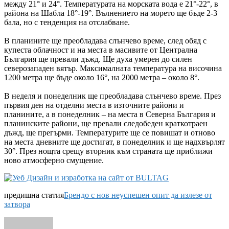
между 21° и 24°. Температурата на морската вода е 21°-22°, в
района на Шабла 18°-19°. Вълнението на морето ще бъде 2-3
бала, но с тенденция на отслабване.
В планините ще преобладава слънчево време, след обяд с
купеста облачност и на места в масивите от Централна
България ще превали дъжд. Ще духа умерен до силен
северозападен вятър. Максималната температура на височина
1200 метра ще бъде около 16°, на 2000 метра – около 8°.
В неделя и понеделник ще преобладава слънчево време. През
първия ден на отделни места в източните райони и
планините, а в понеделник – на места в Северна България и
планинските райони, ще превали следобеден краткотраен
дъжд, ще прегърми. Температурите ще се повишат и отново
на места дневните ще достигат, в понеделник и ще надхвърлят
30°. През нощта срещу вторник към страната ще приближи
ново атмосферно смущение.
предишна статия
Брендо с нов неуспешен опит да излезе от
затвора