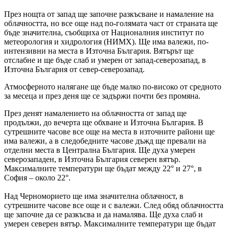
През нощта от запад ще започне разкъсване и намаление на
облачността, но все още над по-голямата част от страната ще
бъде значителна, съобщиха от Националния институт по
метеорология и хидрология (НИМХ). Ще има валежи, по-
интензивни на места в Източна България. Вятърът ще
отслабне и ще бъде слаб и умерен от запад-северозапад, в
Източна България от север-северозапад.
Атмосферното налягане ще бъде малко по-високо от средното
за месеца и през деня ще се задържи почти без промяна.
През денят намалението на облачността от запад ще
продължи, до вечерта ще обхване и Източна България. В
сутрешните часове все още на места в източните райони ще
има валежи, а в следобедните часове дъжд ще превали на
отделни места в Централна България. Ще духа умерен
северозападен, в Източна България северен вятър.
Максималните температури ще бъдат между 22° и 27°, в
София – около 22°.
Над Черноморието ще има значителна облачност, в
сутрешните часове все още и с валежи. След обяд облачността
ще започне да се разкъсва и да намалява. Ще духа слаб и
умерен северен вятър. Максималните температури ще бъдат