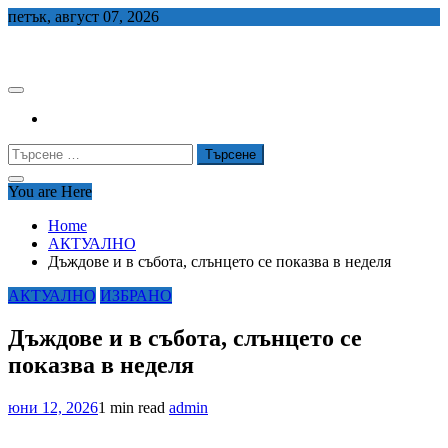
Skip
петък, август 07, 2026
to
СЕДЕМ БГ
content
Търсене
за:
You are Here
Home
АКТУАЛНО
Дъждове и в събота, слънцето се показва в неделя
АКТУАЛНО
ИЗБРАНО
Дъждове и в събота, слънцето се
показва в неделя
юни 12, 2026
1 min read
admin