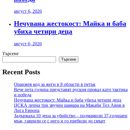
август 6, 2026
Нечувана жестокост: Майка и баба
убиха четири деца
август 6, 2026
Търсене
Търсене
Recent Posts
Оранжев код за жеги в 8 области в петък
Вече пета година представят руския провал като тактика
и победа
Нечувана жестокост: Майка и баба убиха четири деца
ЦСКА лепна три звучни шамара на Макаби Тел Авив в
Лига Европа
Задържаха 10 деца за убийство – подмамили 37-годишен
мъж, гаврили се с него и го пребили до смърт