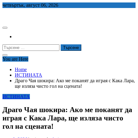
Skip
четвъртък, август 06, 2026
to
СЕДЕМ БГ
content
Търсене
за:
You are Here
Home
ИСТИНАТА
Драго Чая шокира: Ако ме поканят да играя с Кака Лара,
ще изляза чисто гол на сцената!
ИСТИНАТА
Драго Чая шокира: Ако ме поканят да
играя с Кака Лара, ще изляза чисто
гол на сцената!