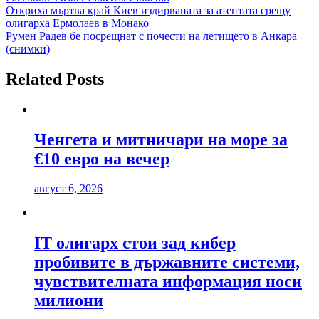
Навигация
Откриха мъртва край Киев издирваната за атентата срещу
олигарха Ермолаев в Монако
Румен Радев бе посрещнат с почести на летището в Анкара
(снимки)
Related Posts
Ченгета и митничари на море за
€10 евро на вечер
август 6, 2026
IT олигарх стои зад кибер
пробивите в държавните системи,
чувствителната информация носи
милиони