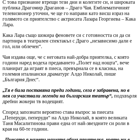
С това признание втрещи тези дни и колегите си, и широката
публика Драгомир Драганов – Драго Чая. Емблематичният
телевизионер уточни, че ще го направи като висш израз на
голямото си приятелство с актрисата Лазара Георгиева – Кака
Лара.
Кака Лара също шокира феновете си с готовността си да си
партнира в театрален спектакъл с Драго „независимо дали е
гол, или облечен“.
Чая издава още, че с неговата най-добра приятелка, с която
години наред водеха предаването „Полет над нощта“, вече
планират да играят в пиеса, превърнала се в класика, на
големия италиански драматург Алдо Николай, пише
„България Днес“.
„Тя е била поставяна преди години, сега е забравена, но в
нея са участвали легенди на българския театър“,
подхвърля
дребни жокери тв водещият.
Според запознати вероятно става въпрос за пиесата
„Пеперуди, пеперуди“ на Алдо Николай, в която великата
Таня Масалитинова прави една от най-звездните си роли в
края на 60-те години.
„Пиесата я намери нашата обща приятелка, която ни е