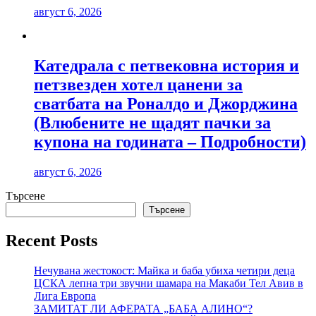
август 6, 2026
Катедрала с петвековна история и
петзвезден хотел цанени за
сватбата на Роналдо и Джорджина
(Влюбените не щадят пачки за
купона на годината – Подробности)
август 6, 2026
Търсене
Търсене
Recent Posts
Нечувана жестокост: Майка и баба убиха четири деца
ЦСКА лепна три звучни шамара на Макаби Тел Авив в
Лига Европа
ЗАМИТАТ ЛИ АФЕРАТА „БАБА АЛИНО“?