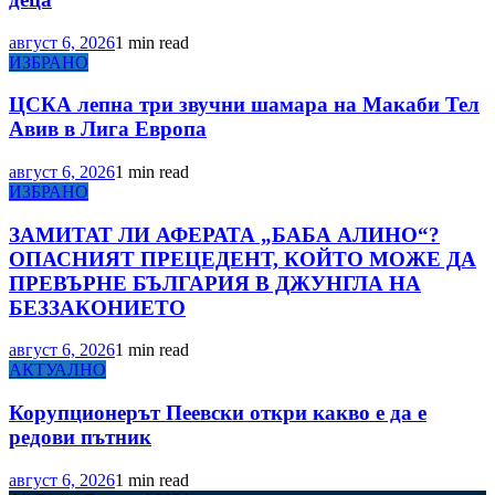
август 6, 2026
1 min read
ИЗБРАНО
ЦСКА лепна три звучни шамара на Макаби Тел
Авив в Лига Европа
август 6, 2026
1 min read
ИЗБРАНО
ЗАМИТАТ ЛИ АФЕРАТА „БАБА АЛИНО“?
ОПАСНИЯТ ПРЕЦЕДЕНТ, КОЙТО МОЖЕ ДА
ПРЕВЪРНЕ БЪЛГАРИЯ В ДЖУНГЛА НА
БЕЗЗАКОНИЕТО
август 6, 2026
1 min read
АКТУАЛНО
Корупционерът Пеевски откри какво е да е
редови пътник
август 6, 2026
1 min read