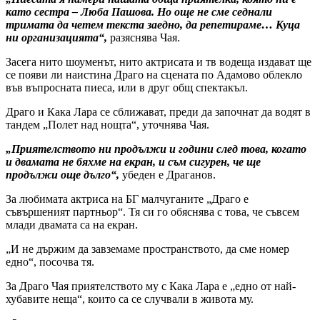
като сестра – Люба Пашова. Но още не сме седнали
тримата да четем текста заедно, да репетираме… Куца
ни организацията“,
разяснява Чая.
Засега нито шоуменът, нито актрисата и тв водеща издават ще
се появи ли наистина Драго на сцената по Адамово облекло
във въпросната пиеса, или в друг общ спектакъл.
Драго и Кака Лара се сближават, преди да започнат да водят в
тандем „Полет над нощта“, уточнява Чая.
„Приятелството ни продължи и години след това, когато
и двамата не бяхме на екран, и съм сигурен, че ще
продължи още дълго“,
убеден е Драганов.
За любимата актриса на БГ малчуганите „Драго е
съвършеният партньор“. Тя си го обяснява с това, че съвсем
млади двамата са на екран.
„И не държим да завземаме пространството, да сме номер
едно“, посочва тя.
За Драго Чая приятелството му с Кака Лара е „едно от най-
хубавите неща“, които са се случвали в живота му.