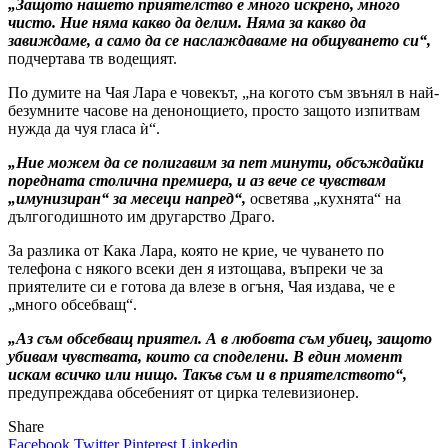
„Защото нашето приятелство е много искрено, много
чисто. Ние няма какво да делим. Няма за какво да
завиждаме, а само да се наслаждаваме на общуването си“,
подчертава тв водещият.
По думите на Чая Лара е човекът, „на когото съм звънял в най-
безумните часове на денонощието, просто защото изпитвам
нужда да чуя гласа ѝ“.
„Ние можем да се полигавим за пет минути, обсъждайки
поредната столична премиера, и аз вече се чувствам
„имунизиран“ за месеци напред“,
осветява „кухнята“ на
дългогодишното им другарство Драго.
За разлика от Кака Лара, която не крие, че чуването по
телефона с някого всеки ден я изтощава, въпреки че за
приятелите си е готова да влезе в огъня, Чая издава, че е
„много обсебващ“.
„Аз съм обсебващ приятел. А в любовта съм убиец, защото
убивам чувствата, които са споделени. В един момент
искам всичко или нищо. Такъв съм и в приятелството“,
предупреждава обсебеният от цирка телевизионер.
Share
Facebook
Twitter
Pinterest
Linkedin