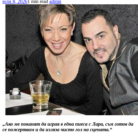
юли 8, 2026
1 min read
admin
„Ако ме поканят да играя в една пиеса с Лара, съм готов да
се пожертвам и да изляза чисто гол на сцената.“