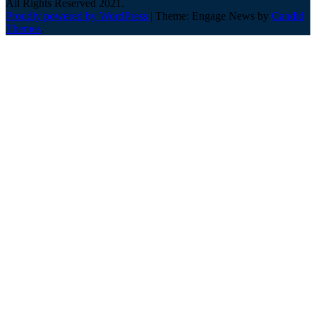
All Rights Reserved 2021.
Proudly powered by WordPress
|
Theme: Engage News by
Candid
Themes
.