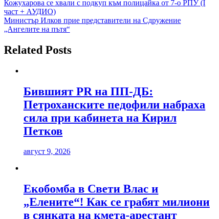
Кожухарова се хвали с подкуп към полицайка от 7-о РПУ (I
част + АУДИО)
Министър Илков прие представители на Сдружение
„Ангелите на пътя“
Related Posts
Бившият PR на ПП-ДБ:
Петроханските педофили набраха
сила при кабинета на Кирил
Петков
август 9, 2026
Екобомба в Свети Влас и
„Елените“! Как се грабят милиони
в сянката на кмета-арестант