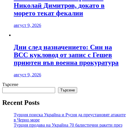
Николай Димитров, докато в
морето текат фекалии
август 9, 2026
Дни след назначението: Син на
ВСС кукловод от запис с Гешев
приютен във военна прокуратура
август 9, 2026
Търсене
Търсене
Recent Posts
Турция поиска Украйна и Русия да преустановят атаките
в Черно море
Турция продава на Украйна 70 балистични ракети през