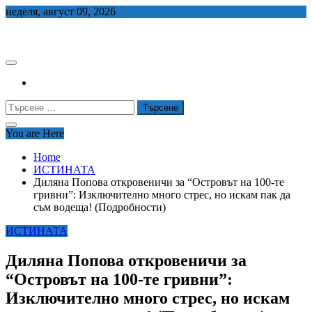
Skip
неделя, август 09, 2026
to
СЕДЕМ БГ
content
Търсене
за:
You are Here
Home
ИСТИНАТА
Диляна Попова откровеничи за “Островът на 100-те
гривни”: Изключително много стрес, но искам пак да
съм водеща! (Подробности)
ИСТИНАТА
Диляна Попова откровеничи за
“Островът на 100-те гривни”:
Изключително много стрес, но искам