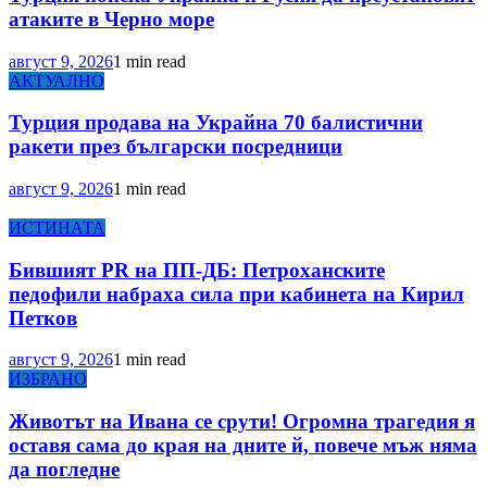
атаките в Черно море
август 9, 2026
1 min read
АКТУАЛНО
Турция продава на Украйна 70 балистични
ракети през български посредници
август 9, 2026
1 min read
ИСТИНАТА
Бившият PR на ПП-ДБ: Петроханските
педофили набраха сила при кабинета на Кирил
Петков
август 9, 2026
1 min read
ИЗБРАНО
Животът на Ивана се срути! Огромна трагедия я
оставя сама до края на дните й, повече мъж няма
да погледне