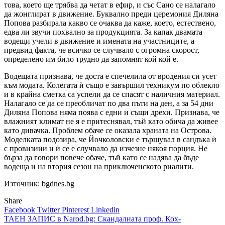
това, което ще трябва да четат в ефир, и със Сано се налагало
да жонглират в движение. Буквално преди церемония Диляна
Попова разбирала какво се очаква да каже, което, естествено,
едва ли звучи похвално за продукцията. За капак двамата
водещи учели в движение и имената на участниците, а
предвид факта, че всичко се случвало с огромна скорост,
определено им било трудно да запомнят кой кой е.
Водещата признава, че доста е спечелила от вродения си усет
към модата. Колегата ѝ също е завършил техникум по облекло
и в крайна сметка са успели да се спасят с наличния материал.
Налагало се да се преобличат по два пъти на ден, а за 54 дни
Диляна Попова няма поява с едни и същи дрехи. Признава, че
влажният климат не я е притеснявал, тъй като обича да живее
като дивачка. Проблем обаче се оказала храната на Острова.
Моделката подозира, че Йочколовски е тършувал в сандъка ѝ
с провизиии и ѝ се е случвало да изчезне някоя порция. Не
бърза да говори повече обаче, тъй като се надява да бъде
водеща и на втория сезон на приключенското риалити.
Източник: bgdnes.bg
Share
Facebook
Twitter
Pinterest
Linkedin
Навигация
ТАЕН ЗАПИС в Narod.bg: Скандалната проф. Кох-