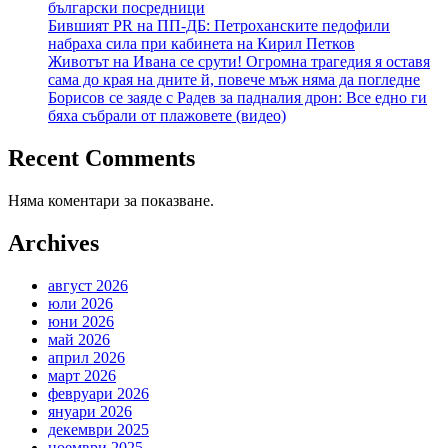
български посредници
Бившият PR на ПП-ДБ: Петроханските педофили
набраха сила при кабинета на Кирил Петков
Животът на Ивана се срути! Огромна трагедия я оставя
сама до края на дните й, повече мъж няма да погледне
Борисов се заяде с Радев за падналия дрон: Все едно ги
бяха събрали от плажовете (видео)
Recent Comments
Няма коментари за показване.
Archives
август 2026
юли 2026
юни 2026
май 2026
април 2026
март 2026
февруари 2026
януари 2026
декември 2025
ноември 2025