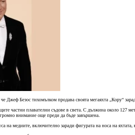
, че Джеф Безос тихомълком продава своята мегаяхта „Кору“ зара
щите частни плавателни съдове в света. С дължина около 127 ме
огромно внимание още преди да бъде завършена.
са на медиите, включително заради фигурата на носа на яхтата, 