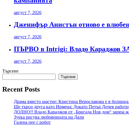
кампанията
август 7, 2026
Дженифър Анистън отново е влюбен
август 7, 2026
ПЪРВО в Intrigi: Владо Караджов З
август 7, 2026
Търсене
Търсене
Recent Posts
Драма вместо щастие: Кристина Верославова е в болница
Ще търси друга като Ирмена: Докато Петър Дочев работи
ДОЛНО!! Владо Караджов от „Бригада Нов дом“ заряза же
Зуека рисува любовницата на Дали
Галена пее с робот