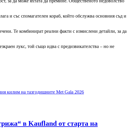
ст, за да може яхтата да премине. Общественото недоволство
ага и със спомагателен кораб, който обслужва основния съд и
ичени. Те комбинират реални факти с измислени детайли, за да
езкраен лукс, той също идва с предизвикателства – но не
ения килим на тазгодишните Met Gala 2026
рижа“ в Kaufland от старта на