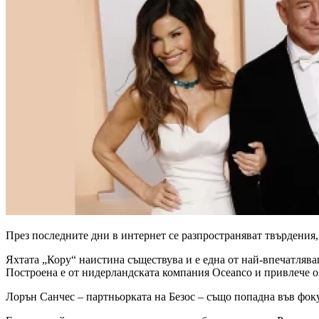
През последните дни в интернет се разпространяват твърдения
Яхтата „Кору“ наистина съществува и е една от най-впечатлява
Построена е от нидерландската компания Oceanco и привлече 
Лорън Санчес – партньорката на Безос – също попадна във фоку