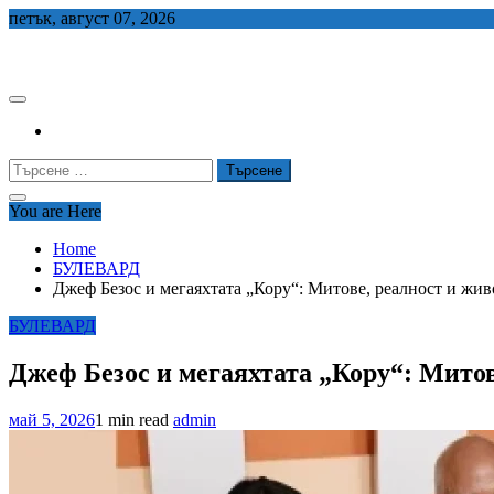
Skip
петък, август 07, 2026
to
СЕДЕМ БГ
content
Търсене
за:
You are Here
Home
БУЛЕВАРД
Джеф Безос и мегаяхтата „Кору“: Mитове, реалност и жив
БУЛЕВАРД
Джеф Безос и мегаяхтата „Кору“: Mитов
май 5, 2026
1 min read
admin