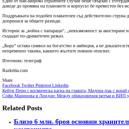
Един от най-широко отразените случаи беше свързан с Ротерда
доведе до промяна на плановете и корпусът бе преместен без м
Поддръжката на подобен плавателен съд действително струва де
допринася за общите разходи.
Истории за „война с папараци“, „невъзможност за акостиране 
създадат по-драматичен разказ.
„Кору“ остава символ на богатство и амбиция, а не доказателст
непременно такива, каквито жълтите новини описват.
Източник: телеграф
Razkritia.com
Share
Facebook
Twitter
Pinterest
Linkedin
Навигация
Кейти Пери с космическа каска на главата, Мадона пък с кораб
Софи Маринова в Лондон: Между обикновения ритъм и ВИП у
Related Posts
Близо 6 млн. броя основни хранител