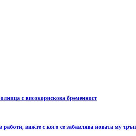
болница с високорискова бременност
в работи, вижте с кого се забавлява новата му т