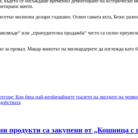
м, където се обсъждаше временно демонтиране на исторически мо
онтирани мачти.
сетки милиони долари годишно. Освен самата яхта, Безос разпол
навсякъде“ или „принудителна продажба“ често са силно преувел
во за провал. Макар животът на милиардерите да изглежда като б
 отгоре: Кои бяха най-необичайните тоалети на звездите на черв
добствата
ни продукти са закупени от „Кошница с г