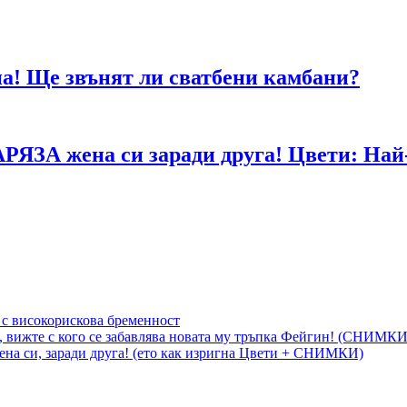
а! Ще звънят ли сватбени камбани?
АРЯЗА жена си заради друга! Цвети: Най-
 с високорискова бременност
, вижте с кого се забавлява новата му тръпка Фейгин! (СНИМКИ
на си, заради друга! (ето как изригна Цвети + СНИМКИ)