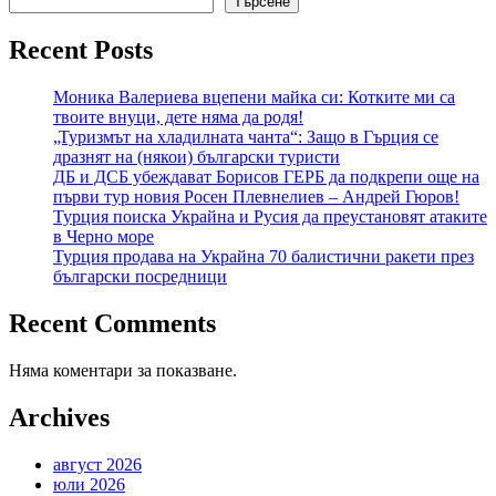
Търсене
Recent Posts
Моника Валериева вцепени майка си: Котките ми са
твоите внуци, дете няма да родя!
„Туризмът на хладилната чанта“: Защо в Гърция се
дразнят на (някои) български туристи
ДБ и ДСБ убеждават Борисов ГЕРБ да подкрепи още на
първи тур новия Росен Плевнелиев – Андрей Гюров!
Турция поиска Украйна и Русия да преустановят атаките
в Черно море
Турция продава на Украйна 70 балистични ракети през
български посредници
Recent Comments
Няма коментари за показване.
Archives
август 2026
юли 2026