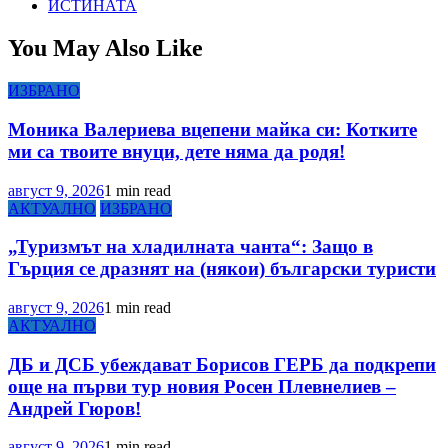
ИСТИНАТА
You May Also Like
ИЗБРАНО
Моника Валериева вцепени майка си: Котките
ми са твоите внуци, дете няма да родя!
август 9, 2026
1 min read
АКТУАЛНО
ИЗБРАНО
„Туризмът на хладилната чанта“: Защо в
Гърция се дразнят на (някои) български туристи
август 9, 2026
1 min read
АКТУАЛНО
ДБ и ДСБ убеждават Борисов ГЕРБ да подкрепи
още на първи тур новия Росен Плевнелиев –
Андрей Гюров!
август 9, 2026
1 min read