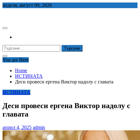
Skip
неделя, август 09, 2026
to
СЕДЕМ БГ
content
Търсене
за:
You are Here
Home
ИСТИНАТА
Деси провеси ергена Виктор надолу с главата
ИСТИНАТА
Деси провеси ергена Виктор надолу с
главата
април 4, 2025
admin