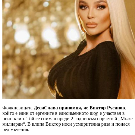
Фолкпевицата
ДесиСлава припомня, че Виктор Русинов
,
който е един от ергените в едноименното шоу, е участвал в
неин клип. Той се снимал преди 2 годни към парчето й „Мъже
милиарди“. В клипа Виктор носи усмирителна риза и понася
ред мъчения.