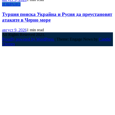
ИЗБРАНО
Турция поиска Украйна и Русия да преустановят
атаките в Черно море
август 9, 2026
1 min read
All Rights Reserved 2021.
Proudly powered by WordPress
|
Theme: Engage News by
Candid
Themes
.