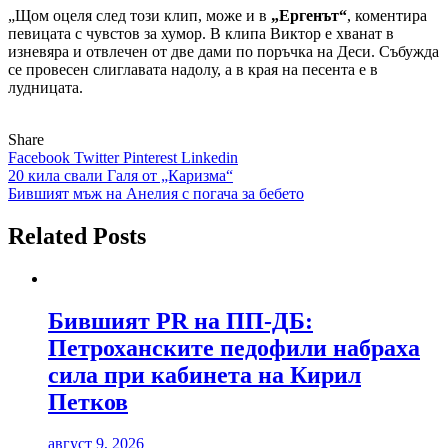
„Щом оцеля след този клип, може и в
„Ергенът“
, коментира
певицата с чувстов за хумор. В клипа Виктор е хванат в
изневяра и отвлечен от две дами по поръчка на Деси. Събужда
се провесен слиглавата надолу, а в края на песента е в
лудницата.
Share
Facebook
Twitter
Pinterest
Linkedin
Навигация
20 кила свали Галя от „Каризма“
Бившият мъж на Анелия с погача за бебето
Related Posts
Бившият PR на ПП-ДБ:
Петроханските педофили набраха
сила при кабинета на Кирил
Петков
август 9, 2026