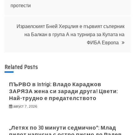
протести
Израелският Бней Херцлия е първият съперник
на Балкан в група А на турнира за Купата на
ФИБА Европа
Related Posts
ПЪРВО в Intrigi: Владо Караджов
ЗАРЯЗА жена си заради друга! Цвети:
Най-трудно е предателството
август 7, 2026
„Летях по 30 минути седмично“: Млад
пилот напусна с остро писмо до Радев