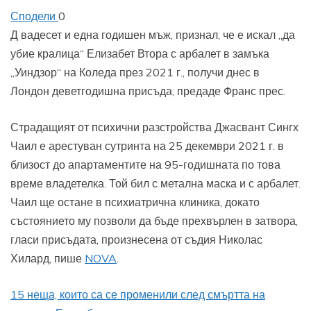
Сподели
0
Д
вадесет и една годишен мъж, признал, че е искал „да
убие кралица“ Елизабет Втора с арбалет в замъка
„Уиндзор“ на Коледа през 2021 г., получи днес в
Лондон деветгодишна присъда, предаде Франс прес.
Страдащият от психични разстройства Джасвант Сингх
Чаил е арестуван сутринта на 25 декември 2021 г. в
близост до апартаментите на 95-годишната по това
време владетелка. Той бил с метална маска и с арбалет.
Чаил ще остане в психиатрична клиника, докато
състоянието му позволи да бъде прехвърлен в затвора,
гласи присъдата, произнесена от съдия Николас
Хилард, пише
NOVA
.
15 неща, които са се променили след смъртта на