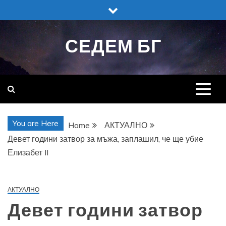
Skip
to
content
СЕДЕМ БГ
You are Here
Home
АКТУАЛНО
Девет години затвор за мъжа, заплашил, че ще убие
Елизабет II
АКТУАЛНО
Девет години затвор