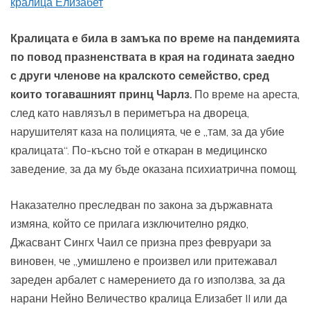
кралица Елизабет
Кралицата е била в замъка по време на пандемията
по повод празненствата в края на годината заедно
с други членове на кралското семейство, сред
които тогавашният принц Чарлз.
По време на ареста,
след като навлязъл в периметъра на двореца,
нарушителят каза на полицията, че е „там, за да убие
кралицата“. По-късно той е откаран в медицинско
заведение, за да му бъде оказана психиатрична помощ.
Наказателно преследван по закона за държавната
измяна, който се прилага изключително рядко,
Джасвант Сингх Чаил се призна през февруари за
виновен, че „умишлено е произвел или притежавал
зареден арбалет с намерението да го използва, за да
нарани Нейно Величество кралица Елизабет II или да