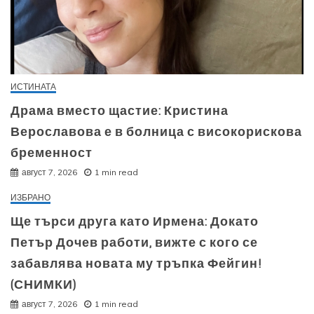
ИСТИНАТА
Драма вместо щастие: Кристина
Верославова е в болница с високорискова
бременност
август 7, 2026
1 min read
ИЗБРАНО
Ще търси друга като Ирмена: Докато
Петър Дочев работи, вижте с кого се
забавлява новата му тръпка Фейгин!
(СНИМКИ)
август 7, 2026
1 min read