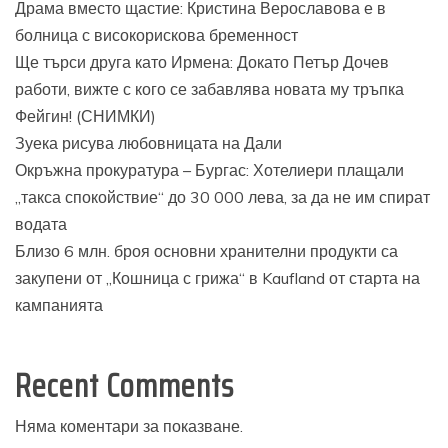
Драма вместо щастие: Кристина Верославова е в
болница с високорискова бременност
Ще търси друга като Ирмена: Докато Петър Дочев
работи, вижте с кого се забавлява новата му тръпка
Фейгин! (СНИМКИ)
Зуека рисува любовницата на Дали
Окръжна прокуратура – Бургас: Хотелиери плащали
„такса спокойствие“ до 30 000 лева, за да не им спират
водата
Близо 6 млн. броя основни хранителни продукти са
закупени от „Кошница с грижа“ в Kaufland от старта на
кампанията
Recent Comments
Няма коментари за показване.