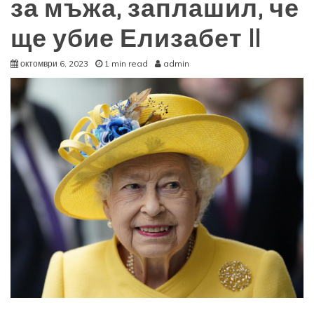
за мъжа, заплашил, че
ще убие Елизабет II
октомври 6, 2023
1 min read
admin