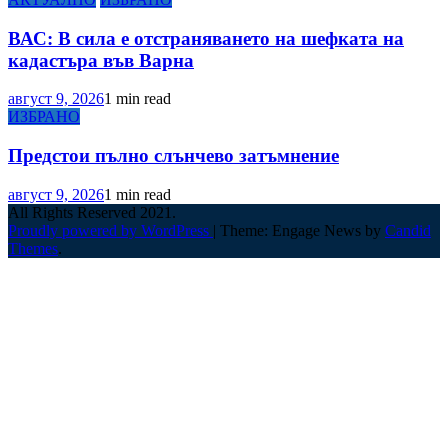
ВАС: В сила е отстраняването на шефката на
кадастъра във Варна
август 9, 2026
1 min read
ИЗБРАНО
Предстои пълно слънчево затъмнение
август 9, 2026
1 min read
All Rights Reserved 2021.
Proudly powered by WordPress
|
Theme: Engage News by
Candid
Themes
.