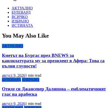
АКТУАЛНО
БУЛЕВАРД
ВСИЧКО
ИЗБРАНО
ИСТИНАТА
You May Also Like
АКТУАЛНО
Кметът на Бургас пред BNEWS за
кандидатурата му за президент в Афера: Това са
пълни глупости!
август 9, 2026
1 min read
БУЛЕВАРД
ИЗБРАНО
Отиде си Джансевер Далипова – емблематичният
глас на арабеска
август 9, 2026
1 min read
АКТУАЛНО
ИЗБРАНО