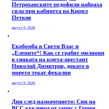
Петроханските педофили набраха
сила при кабинета на Кирил
Петков
август 9, 2026
Екобомба в Свети Влас и
„Елените“! Как се грабят милиони
в сянката на кмета-арестант
Николай Димитров, докато в
морето текат фекалии
август 9, 2026
Дни след назначението: Син на
ВСС кукловод от запис с Гешев