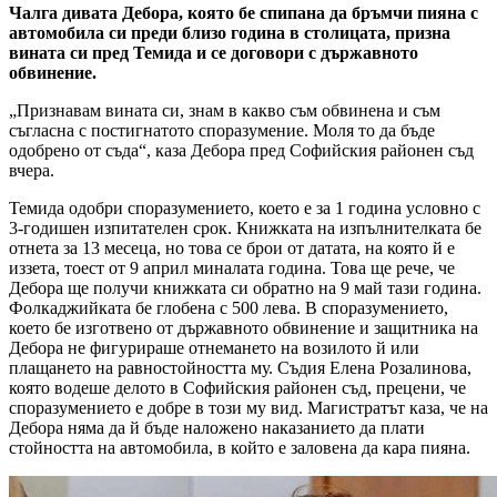
Чалга дивата Дебора, която бе спипана да бръмчи пияна с
автомобила си преди близо година в столицата, призна
вината си пред Темида и се договори с държавното
обвинение.
„Признавам вината си, знам в какво съм обвинена и съм
съгласна с постигнатото споразумение. Моля то да бъде
одобрено от съда“, каза Дебора пред Софийския районен съд
вчера.
Темида одобри споразумението, което е за 1 година условно с
3-годишен изпитателен срок. Книжката на изпълнителката бе
отнета за 13 месеца, но това се брои от датата, на която й е
иззета, тоест от 9 април миналата година. Това ще рече, че
Дебора ще получи книжката си обратно на 9 май тази година.
Фолкаджийката бе глобена с 500 лева. В споразумението,
което бе изготвено от държавното обвинение и защитника на
Дебора не фигурираше отнемането на возилото й или
плащането на равностойността му. Съдия Елена Розалинова,
която водеше делото в Софийския районен съд, прецени, че
споразумението е добре в този му вид. Магистратът каза, че на
Дебора няма да й бъде наложено наказанието да плати
стойността на автомобила, в който е заловена да кара пияна.