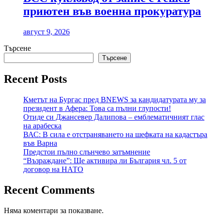
приютен във военна прокуратура
август 9, 2026
Търсене
Търсене
Recent Posts
Кметът на Бургас пред BNEWS за кандидатурата му за
президент в Афера: Това са пълни глупости!
Отиде си Джансевер Далипова – емблематичният глас
на арабеска
ВАС: В сила е отстраняването на шефката на кадастъра
във Варна
Предстои пълно слънчево затъмнение
“Възраждане”: Ще активира ли България чл. 5 от
договор на НАТО
Recent Comments
Няма коментари за показване.