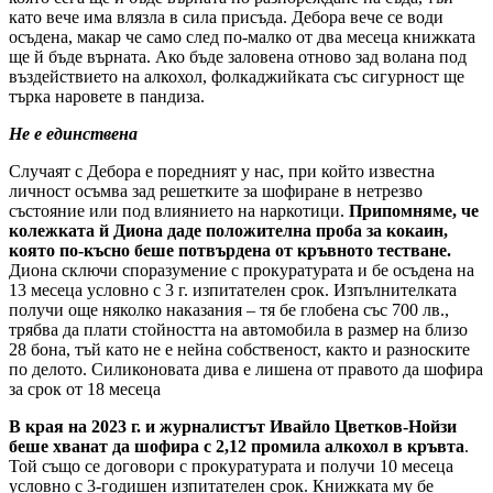
като вече има влязла в сила присъда. Дебора вече се води
осъдена, макар че само след по-малко от два месеца книжката
ще й бъде върната. Ако бъде заловена отново зад волана под
въздействието на алкохол, фолкаджийката със сигурност ще
търка наровете в пандиза.
Не е единствена
Случаят с Дебора е поредният у нас, при който известна
личност осъмва зад решетките за шофиране в нетрезво
състояние или под влиянието на наркотици.
Припомняме, че
колежката й Диона даде положителна проба за кокаин,
която по-късно беше потвърдена от кръвното тестване.
Диона сключи споразумение с прокуратурата и бе осъдена на
13 месеца условно с 3 г. изпитателен срок. Изпълнителката
получи още няколко наказания – тя бе глобена със 700 лв.,
трябва да плати стойността на автомобила в размер на близо
28 бона, тъй като не е нейна собственост, както и разноските
по делото. Силиконовата дива е лишена от правото да шофира
за срок от 18 месеца
В края на 2023 г. и журналистът Ивайло Цветков-Нойзи
беше хванат да шофира с 2,12 промила алкохол в кръвта
.
Той също се договори с прокуратурата и получи 10 месеца
условно с 3-годишен изпитателен срок. Книжката му бе