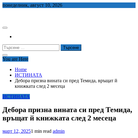
Skip
понеделник, август 10, 2026
to
СЕДЕМ БГ
content
Търсене
за:
You are Here
Home
ИСТИНАТА
Дебора призна вината си пред Темида, връщат й
книжката след 2 месеца
ИСТИНАТА
Дебора призна вината си пред Темида,
връщат й книжката след 2 месеца
март 12, 2025
1 min read
admin