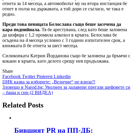
отнета за 14 месеца, а автомобилът му на втора инстанция бе
отнет в полза на държавата, а той дори се съгласи, че така е
редно.
Преди това певицата Белослава също беше засечена да
кара подпийнала.
Тя бе арестувана, след като беше заловена
да шофира с 1,2 промила алкохол в кръвта. Белослава бе
осъдена на 4 месеца условно с 3 години изпитателен срок, а
книжката й бе отнета за шест месеца.
Силиконката Катрин Йорданова също бе заловена да бръмчи с
кокаин в кръвта, като делото срещу нея продължава.
Share
Facebook
Twitter
Pinterest
Linkedin
Навигация
ЦИК казва за изборите: „Величие“ не влиза?!
Зловещо в Narod.bg: Уволнен за далавери прегази шефовете си
– баща и син (2 ВИДЕА)
Related Posts
Бившият PR на ПП-ДБ: