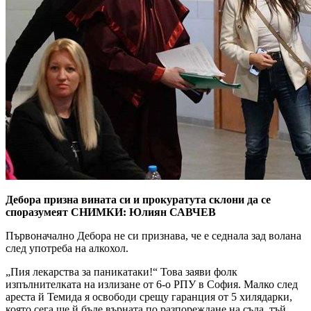
Дебора призна вината си и прокуратута склони да се
споразумеят СНИМКИ: Юлиян САВЧЕВ
Първоначално Дебора не си признава, че е седнала зад волана
след употреба на алкохол.
„Пия лекарства за паникатаки!“ Това заяви фолк
изпълнителката на излизане от 6-о РПУ в София. Малко след
ареста й Темида я освободи срещу гаранция от 5 хилядарки,
която сега ще й бъде върната по разпореждане на съда, тъй