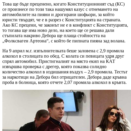
Това ще бъде преценено, когато Конституционният съд (КС)
се произнесе по този така нашумял казус с отнемането на
автомобилите на пияни и дрогирани шофьори, за който
юристи твърдят, че е в разрез с Конституцията на страната.
Ако КС прецени, че законът не е в конфликт с Конституцията,
то тогава ще има ново дело, на което ще се решава дали
стъпилата накриво Дебора ще плаща стойността на
„Фолксваген Артеона“, с който бе пипната пияна зад волана.
На 9 април м.г. изпълнителката беше заловена с 2,9 промила
алкохол в столицата по обед. С колата си певицата удря друг
спрял автомобил. Пристигналият на място екип на КАТ
извършва проверка с дрегер, която показва солидно
количество алкохол в издишания въздух – 2,9 промила. Тестът
за наркотици на Дебора бил отрицателен. Дебора даде кръвна
проба в болница, която отчете 2,07 промила алкохол в кръвта.