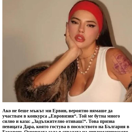
Ако не беше мъжът ми Ервин, вероятно нямаше да
участвам в конкурса „Евровизия“. Той ме бутна много
силно и каза: „Задължително отиваш!“. Това призна
певицата Дара, която гостува в посолството на България в
Букурещ. Основната зала в сградата на дипломатическото