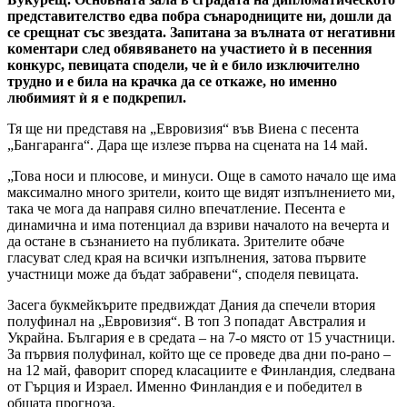
представителство едва побра сънародниците ни, дошли да
се срещнат със звездата. Запитана за вълната от негативни
коментари след обявяването на участието ѝ в песенния
конкурс, певицата сподели, че ѝ е било изключително
трудно и е била на крачка да се откаже, но именно
любимият ѝ я е подкрепил.
Тя ще ни представя на „Евровизия“ във Виена с песента
„Бангаранга“. Дара ще излезе първа на сцената на 14 май.
„Това носи и плюсове, и минуси. Още в самото начало ще има
максимално много зрители, които ще видят изпълнението ми,
така че мога да направя силно впечатление. Песента е
динамична и има потенциал да взриви началото на вечерта и
да остане в съзнанието на публиката. Зрителите обаче
гласуват след края на всички изпълнения, затова първите
участници може да бъдат забравени“, споделя певицата.
Засега букмейкърите предвиждат Дания да спечели втория
полуфинал на „Евровизия“. В топ 3 попадат Австралия и
Украйна. България е в средата – на 7-о място от 15 участници.
За първия полуфинал, който ще се проведе два дни по-рано –
на 12 май, фаворит според класациите е Финландия, следвана
от Гърция и Израел. Именно Финландия е и победител в
общата прогноза.