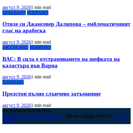
август 9, 2026
1 min read
БУЛЕВАРД
ИЗБРАНО
Отиде си Джансевер Далипова – емблематичният
глас на арабеска
август 9, 2026
1 min read
АКТУАЛНО
ИЗБРАНО
ВАС: В сила е отстраняването на шефката на
кадастъра във Варна
август 9, 2026
1 min read
ИЗБРАНО
Предстои пълно слънчево затъмнение
август 9, 2026
1 min read
All Rights Reserved 2021.
Proudly powered by WordPress
|
Theme: Engage News by
Candid
Themes
.