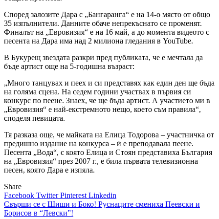
Според залозите Дара с „Бангаранга“ е на 14-о място от общо
35 изпълнители. Данните обаче непрекъснато се променят.
Финалът на „Евровизия“ е на 16 май, а до момента видеото с
песента на Дара има над 2 милиона гледания в YouTube.
В Букурещ звездата разкри пред публиката, че е мечтала да
бъде артист още на 5-годишна възраст:
„Много танцувах и пеех и си представях как един ден ще бъда
на голяма сцена. На седем години участвах в първия си
конкурс по пеене. Знаех, че ще бъда артист. А участието ми в
„Евровизия“ е най-екстремното нещо, което съм правила“,
споделя певицата.
Тя разказа още, че майката на Елица Тодорова – участничка от
предишно издание на конкурса – ѝ е преподавала пеене.
Песента „Вода“, с която Елица и Стоян представиха България
на „Евровизия“ през 2007 г., е била първата телевизионна
песен, която Дара е изпяла.
Share
Facebook
Twitter
Pinterest
Linkedin
Навигация
Свърши се с Шиши и Боко! Руснаците смениха Пеевски и
Борисов в “Левски”!