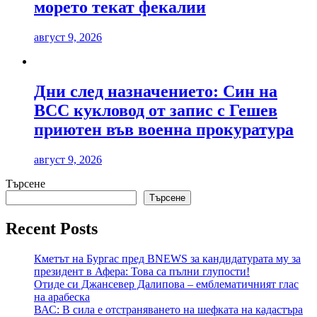
морето текат фекалии
август 9, 2026
Дни след назначението: Син на
ВСС кукловод от запис с Гешев
приютен във военна прокуратура
август 9, 2026
Търсене
Търсене
Recent Posts
Кметът на Бургас пред BNEWS за кандидатурата му за
президент в Афера: Това са пълни глупости!
Отиде си Джансевер Далипова – емблематичният глас
на арабеска
ВАС: В сила е отстраняването на шефката на кадастъра