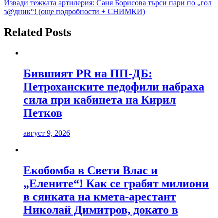
Извади тежката артилерия: Саня Борисова търси пари по „гол
з@дник“! (още подробности + СНИМКИ)
Related Posts
Бившият PR на ПП-ДБ:
Петроханските педофили набраха
сила при кабинета на Кирил
Петков
август 9, 2026
Екобомба в Свети Влас и
„Елените“! Как се грабят милиони
в сянката на кмета-арестант
Николай Димитров, докато в