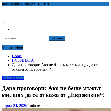
Skip
понеделник, август 10, 2026
to
СЕДЕМ БГ
content
Търсене
за:
You are Here
Home
ИСТИНАТА
Дара проговори: Ако не беше мъжът ми, щях да се
откажа от „Евровизия“!
ИСТИНАТА
Дара проговори: Ако не беше мъжът
ми, щях да се откажа от „Евровизия“!
април 24, 2026
1 min read
admin