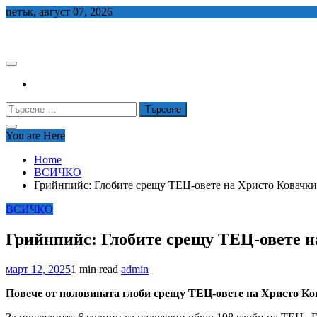
Skip
петък, август 07, 2026
to
СЕДЕМ БГ
content
Търсене
за:
You are Here
Home
ВСИЧКО
Грийнпийс: Глобите срещу ТЕЦ-овете на Христо Ковачки 
ВСИЧКО
Грийнпийс: Глобите срещу ТЕЦ-овете на
март 12, 2025
1 min read
admin
Повече от половината глоби срещу ТЕЦ-овете на Христо Ко