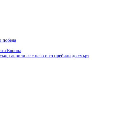
и победа
ига Европа
ъж, гаврили се с него и го пребили до смърт