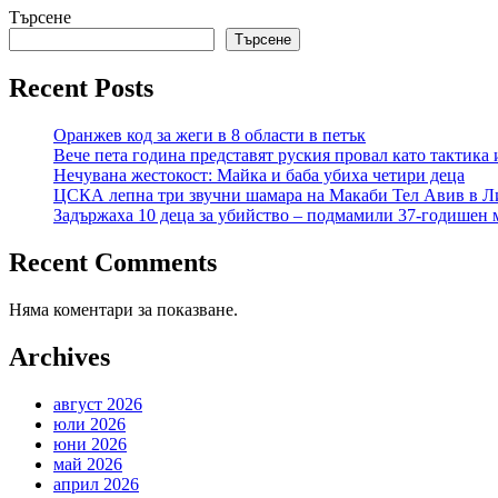
Търсене
Търсене
Recent Posts
Оранжев код за жеги в 8 области в петък
Вече пета година представят руския провал като тактика 
Нечувана жестокост: Майка и баба убиха четири деца
ЦСКА лепна три звучни шамара на Макаби Тел Авив в Л
Задържаха 10 деца за убийство – подмамили 37-годишен м
Recent Comments
Няма коментари за показване.
Archives
август 2026
юли 2026
юни 2026
май 2026
април 2026