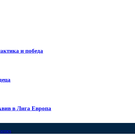
тактика и победа
деца
вив в Лига Европа
hemes
.