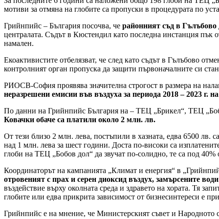
За последните 6 години са наложени общо 198 глоби на ТЕЦ „Бр
мотиви за отмяна на глобите са пропуски в процедурата по уст
Грийнпийс – България посочва, че
районният съд в Гълъбово
централата. Съдът в Кюстендил като последна инстанция пък о
намален.
Екоактивистите отбелязват, че след като съдът в Гълъбово отм
контролният орган пропуска да защити първоначалните си стан
РИОСВ-София проявява значителна строгост в размера на нала
неразрешени емисии във въздуха за периода 2018 – 2023 г. на
По данни на Грийнпийс България на – ТЕЦ „Брикел“, ТЕЦ „Бобо
Ковачки обаче са платили около 2 млн. лв.
От тези близо 2 млн. лева, постъпили в хазната, едва 6500 лв.
над 1 млн. лева за шест години. Доста по-високи са изплатенит
глоби на ТЕЦ „Бобов дол“ да звучат по-солидно, те са под 40%
Координаторът на кампанията „Климат и енергия“ в „Грийнпий
отровеният с прах и серен диоксид въздух, замърсените вод
въздействие върху околната среда и здравето на хората. Тя зап
глобите или едва прикрита зависимост от бизнесинтереси е при
Грийнпийс е на мнение, че Министерският съвет и Народното с