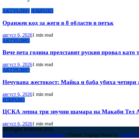
АКТУАЛНО
ИЗБРАНО
Оранжев код за жеги в 8 области в петък
август 6, 2026
1 min read
АКТУАЛНО
Вече пета година представят руския провал като 
август 6, 2026
1 min read
АКТУАЛНО
Нечувана жестокост: Майка и баба убиха четири 
август 6, 2026
1 min read
ИЗБРАНО
ЦСКА лепна три звучни шамара на Макаби Тел А
август 6, 2026
1 min read
All Rights Reserved 2021.
Proudly powered by WordPress
|
Theme: Engage News by
Candid T