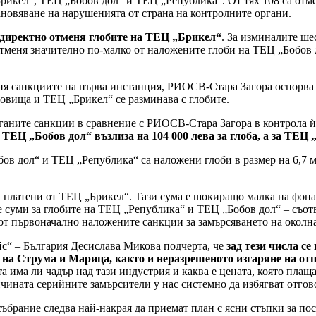
икел“, ТЕЦ „Бобов дол“ и ТЕЦ „Република“. От тях 108 са отмен
ановяване на нарушенията от страна на контролните органи.
 директно отменя глобите на ТЕЦ „Брикел“
. За изминалите ше
тменя значително по-малко от наложените глоби на ТЕЦ „Бобов д
еня санкциите на първа инстанция, РИОСВ-Стара Загора оспорва 
овища и ТЕЦ „Брикел“ се разминава с глобите.
ганите санкции в сравнение с РИОСВ-Стара Загора в контрола 
 ТЕЦ „Бобов дол“ възлиза на 104 000 лева за глоба, а за ТЕЦ „
в дол“ и ТЕЦ „Република“ са наложени глоби в размер на 6,7 мл
 са платени от ТЕЦ „Брикел“. Тази сума е шокиращо малка на фон
е суми за глобите на ТЕЦ „Република“ и ТЕЦ „Бобов дол“ – съотв
 от първоначално наложените санкции за замърсяването на околна
с“ – България Десислава Микова подчерта, че
зад тези числа с
и на Струма и Марица, както и неразрешеното изгаряне на от
ита има ли чадър над тази индустрия и каква е цената, която пл
чината серийните замърсители у нас системно да избягват отгов
ъбрание следва най-накрая да приемат план с ясни стъпки за п