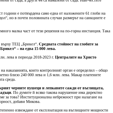
ени от съда, а други 44 са намалени от съда. Най-честите
ст години е потвърдена само една от наложените 61 глоби на
ол“, но в почти половината случаи размерът на санкциите е
много малка част от тези решения на по-горна инстанция. Така
ѝ върху ТЕЦ „Брикел“.
Средната стойност на глобите за
Брикел“ – на едва 15 000 лева.
н. лева в периода 2018-2023 г.
Централите на Христо
а на наказанията, които контролният орган е определил – общо
етно близо 240 000 лева и 1,6 млн. лева. Макар платените
та среда.
е крият черните пушеци и лепкавите сажди от въглищата,
падъци
. По думите й всяко такова нарушение има директно
ащаме за това? Институционална небрежност при налагане на
орност, добави Микова.
остепенно извеждане от експлоатация на въглищните мощности