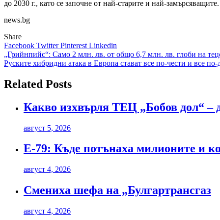
до 2030 г., като се започне от най-старите и най-замърсяващите.
news.bg
Share
Facebook
Twitter
Pinterest
Linkedin
Навигация
„Грийнпийс“: Само 2 млн. лв. от общо 6,7 млн. лв. глоби на тец
Руските хибридни атака в Европа стават все по-чести и все по-
Related Posts
Какво изхвърля ТЕЦ „Бобов дол“ – 
август 5, 2026
Е-79: Къде потънаха милионите и к
август 4, 2026
Смениха шефа на „Булгартрансгаз
август 4, 2026