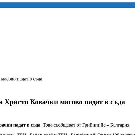
масово падат в съда
 Христо Ковачки масово падат в съда
вачки падат в съда
. Това съобщават от Грийнпийс – България.