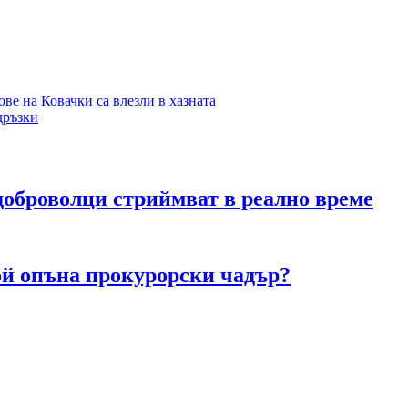
ове на Ковачки са влезли в хазната
дръзки
доброволци стриймват в реално време
ой опъна прокурорски чадър?