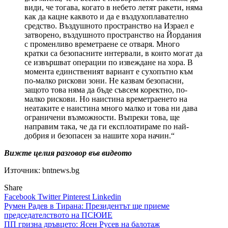
види, че тогава, когато в небето летят ракети, няма
как да кацне каквото и да е въздухоплавателно
средство. Въздушното пространство на Израел е
затворено, въздушното пространство на Йордания
с променливо времетраене се отваря. Много
кратки са безопасните интервали, в които могат да
се извършват операции по извеждане на хора. В
момента единственият вариант е сухопътно към
по-малко рискови зони. Не казвам безопасни,
защото това няма да бъде съвсем коректно, по-
малко рискови. Но наистина времетраенето на
неатаките е наистина много малко и това ни дава
ограничени възможности. Въпреки това, ще
направим така, че да ги експлоатираме по най-
добрия и безопасен за нашите хора начин.“
Вижте целия разговор във видеото
Източник: bntnews.bg
Share
Facebook
Twitter
Pinterest
Linkedin
Навигация
Румен Радев в Тирана: Президентът ще приеме
председателството на ПСЮИЕ
ПП гризна дръвцето: Ясен Русев на балотаж