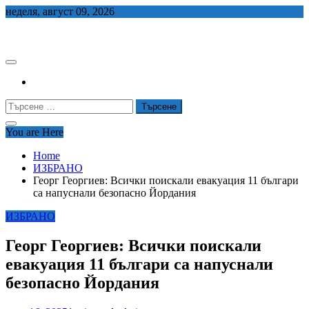
Skip
неделя, август 09, 2026
to
СЕДЕМ БГ
content
Търсене
за:
You are Here
Home
ИЗБРАНО
Георг Георгиев: Всички поискали евакуация 11 българи
са напуснали безопасно Йордания
ИЗБРАНО
Георг Георгиев: Всички поискали
евакуация 11 българи са напуснали
безопасно Йордания