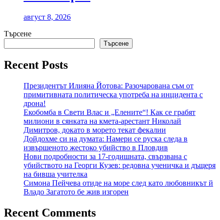
август 8, 2026
Търсене
Търсене
Recent Posts
Президентът Илияна Йотова: Разочарована съм от
примитивната политическа употреба на инцидента с
дрона!
Екобомба в Свети Влас и „Елените“! Как се грабят
милиони в сянката на кмета-арестант Николай
Димитров, докато в морето текат фекалии
Дойдохме си на думата: Намери се руска следа в
извършеното жестоко убийство в Пловдив
Нови подробности за 17-годишната, свързвана с
убийството на Георги Кузев: редовна ученичка и дъщеря
на бивша учителка
Симона Пейчева отиде на море след като любовникът й
Владо Загатото бе жив изгорен
Recent Comments