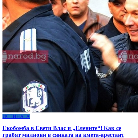
ИСТИНАТА
Екобомба в Свети Влас и „Елените“! Как се
грабят милиони в сянката на кмета-арестант