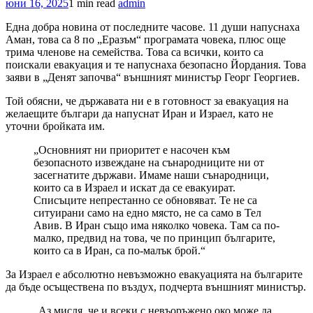
юни 16, 2025
1 min read
admin
Една добра новина от последните часове. 11 души напуснаха
Аман, това са 8 по „Еразъм“ програмата човека, плюс още
трима членове на семейства. Това са всички, които са
поискали евакуация и те напуснаха безопасно Йордания. Това
заяви в „Денят започва“ външният министър Георг Георгиев.
Той обясни, че държавата ни е в готовност за евакуация на
желаещите българи да напуснат Иран и Израел, като не
уточни бройката им.
„Основният ни приоритет е насочен към
безопасното извеждане на сънародниците ни от
засегнатите държави. Имаме наши сънародници,
които са в Израел и искат да се евакуират.
Списъците непрестанно се обновяват. Те не са
ситуирани само на едно място, не са само в Тел
Авив. В Иран също има няколко човека. Там са по-
малко, предвид на това, че по принцип българите,
които са в Иран, са по-малък брой.“
За Израел е абсолютно невъзможно евакуацията на българите
да бъде осъществена по въздух, подчерта външният министър.
„Аз мисля, че и всеки с невъоръжено око може да