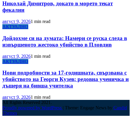
Николай Димитров, докато в морето текат
фекалии
август 9, 2026
1 min read
АКТУАЛНО
Дойдохме си на думата: Намери се руска следа в
извършеното жестоко убийство в Пловдив
август 9, 2026
1 min read
АКТУАЛНО
Нови подробности за 17-годишната, свързвана с
убийството на Георги Кузев: редовна ученичка и
дъщеря на бивша учителка
август 9, 2026
1 min read
All Rights Reserved 2021.
Proudly powered by WordPress
|
Theme: Engage News by
Candid
Themes
.