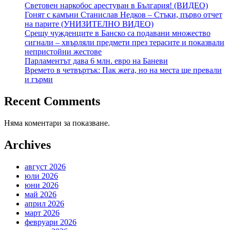
Световен наркобос арестуван в България! (ВИДЕО)
Гонят с камъни Станислав Недков – Стъки, първо отчет
на парите (УНИЗИТЕЛНО ВИДЕО)
Срещу чужденците в Банско са подавани множество
сигнали – хвърляли предмети през терасите и показвали
непристойни жестове
Парламентът дава 6 млн. евро на Баневи
Времето в четвъртък: Пак жега, но на места ще превали
и гърми
Recent Comments
Няма коментари за показване.
Archives
август 2026
юли 2026
юни 2026
май 2026
април 2026
март 2026
февруари 2026