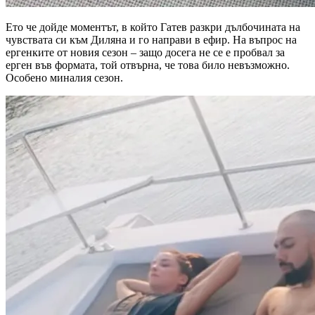
Ето че дойде моментът, в който Гатев разкри дълбочината на
чувствата си към Диляна и го направи в ефир. На въпрос на
ергенките от новия сезон – защо досега не се е пробвал за
ерген във формата, той отвърна, че това било невъзможно.
Особено миналия сезон.