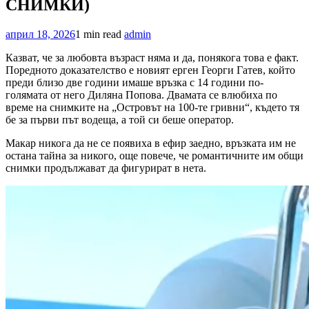
СНИМКИ)
април 18, 2026
1 min read
admin
Казват, че за любовта възраст няма и да, понякога това е факт.
Поредното доказателство е новият ерген Георги Гатев, който
преди близо две години имаше връзка с 14 години по-
голямата от него Диляна Попова. Двамата се влюбиха по
време на снимките на „Островът на 100-те гривни“, където тя
бе за първи път водеща, а той си беше оператор.
Макар никога да не се появиха в ефир заедно, връзката им не
остана тайна за никого, още повече, че романтичните им общи
снимки продължават да фигурират в нета.