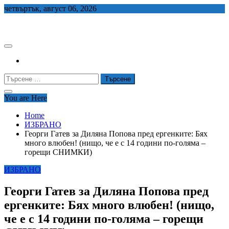
Skip
четвъртък, август 06, 2026
to
СЕДЕМ БГ
content
Търсене
за:
You are Here
Home
ИЗБРАНО
Георги Гатев за Диляна Попова пред ергенките: Бях
много влюбен! (нищо, че е с 14 години по-голяма –
горещи СНИМКИ)
ИЗБРАНО
Георги Гатев за Диляна Попова пред
ергенките: Бях много влюбен! (нищо,
че е с 14 години по-голяма – горещи