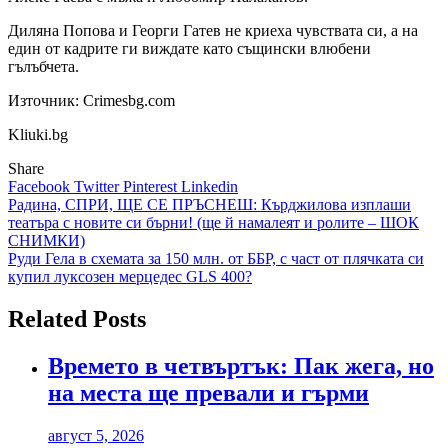
Диляна Попова и Георги Гатев не криеха чувствата си, а на
един от кадрите ги виждате като същински влюбени
гълъбчета.
Източник: Crimesbg.com
Kliuki.bg
Share
Facebook
Twitter
Pinterest
Linkedin
Навигация
Радина, СПРИ, ЩЕ СЕ ПРЪСНЕШ: Кърджилова изплаши
театъра с новите си бърни! (ще й намалеят и ролите – ШОК
СНИМКИ)
Руди Гела в схемата за 150 млн. от ББР, с част от плячката си
купил луксозен мерцедес GLS 400?
Related Posts
Времето в четвъртък: Пак жега, но
на места ще превали и гърми
август 5, 2026