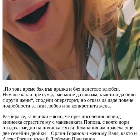
„По това време бях във връзка и бях неистово влюбен.
Нямаше как и през ум да ми мине да влизам, където и да било
с други жени“, сподели операторът, но отказа да даде повече
подробности за тази любов и за конкретната жена.
Разбира се, за всички е ясно, че през посочения период
вилнееха страстите му с манекенката Попова, с която дори
отидоха заедно на почивка с яхта. Компания им правеха още
две семейни двойки – Орлин Горанов и жена му Валя, както и
Алекс Раева с мъжа й Любомир Палаханов.