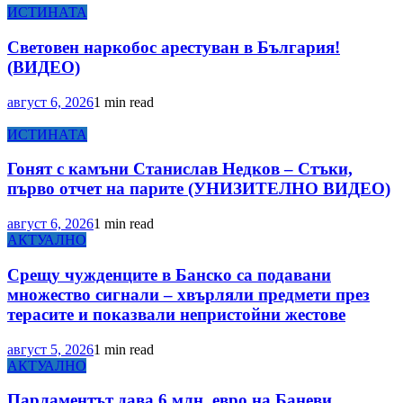
ИСТИНАТА
Световен наркобос арестуван в България!
(ВИДЕО)
август 6, 2026
1 min read
ИСТИНАТА
Гонят с камъни Станислав Недков – Стъки,
първо отчет на парите (УНИЗИТЕЛНО ВИДЕО)
август 6, 2026
1 min read
АКТУАЛНО
Срещу чужденците в Банско са подавани
множество сигнали – хвърляли предмети през
терасите и показвали непристойни жестове
август 5, 2026
1 min read
АКТУАЛНО
Парламентът дава 6 млн. евро на Баневи