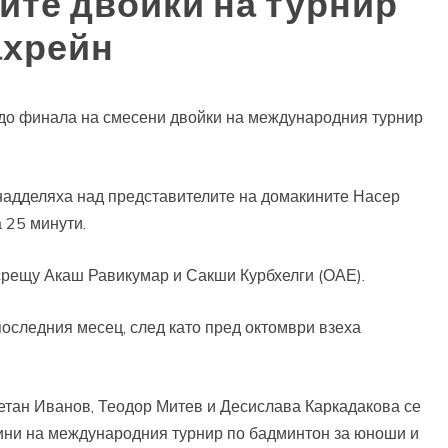
ите двойки на турнир
ахрейн
 до финала на смесени двойки на международния турнир
надделяха над представителите на домакините Насер
 25 минути.
 срещу Акаш Равикумар и Сакши Курбхелги (ОАЕ).
последния месец, след като пред октомври взеха
етан Иванов, Теодор Митев и Десислава Каркадакова се
лини на международния турнир по бадминтон за юноши и