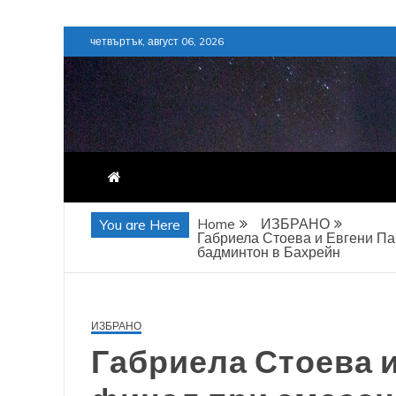
Skip
четвъртък, август 06, 2026
to
content
Home
ИЗБРАНО
You are Here
Габриела Стоева и Евгени Па
бадминтон в Бахрейн
ИЗБРАНО
Габриела Стоева и