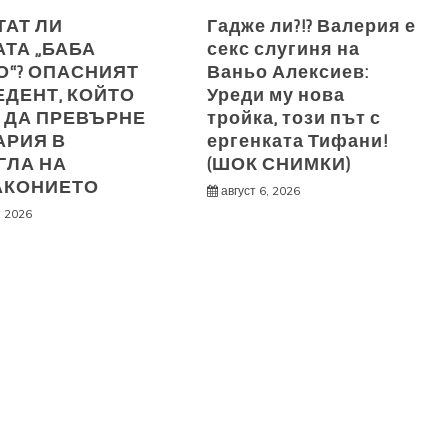
ТАТ ЛИ
Гадже ли?!? Валерия е
ТА „БАБА
секс слугиня на
О“? ОПАСНИЯТ
Ваньо Алексиев:
ДЕНТ, КОЙТО
Уреди му нова
 ДА ПРЕВЪРНЕ
тройка, този път с
АРИЯ В
ергенката Тифани!
ГЛА НА
(ШОК СНИМКИ)
АКОНИЕТО
август 6, 2026
, 2026