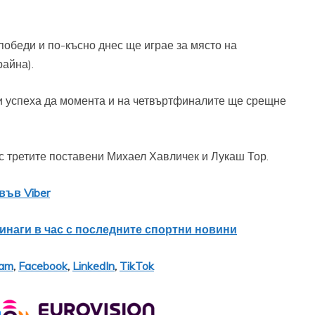
победи и по-късно днес ще играе за място на
айна).
 успеха да момента и на четвъртфиналите ще срещне
с третите поставени Михаел Хавличек и Лукаш Тор.
във Viber
винаги в час с последните спортни новини
ram
,
Facebook
,
LinkedIn
,
TikTok