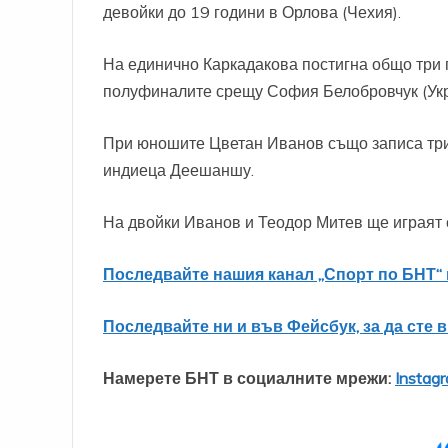
девойки до 19 години в Орлова (Чехия).
На единично Каркадакова постигна общо три 
полуфиналите срещу София Белобровчук (Укр
При юношите Цветан Иванов също записа три
индиеца Деешаншу.
На двойки Иванов и Теодор Митев ще играят 
Последвайте нашия канал „Спорт по БНТ“ 
Последвайте ни и във Фейсбук, за да сте 
Намерете БНТ в социалните мрежи:
Instag