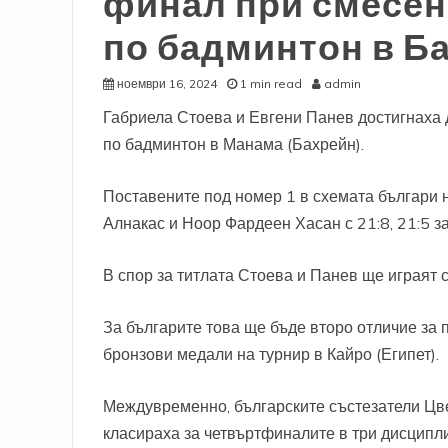
финал при смесен
по бадминтон в Б
ноември 16, 2024
1 min read
admin
Габриела Стоева и Евгени Панев достигнаха
по бадминтон в Манама (Бахрейн).
Поставените под номер 1 в схемата българи 
Алнакас и Ноор Фардеен Хасан с 21:8, 21:5 за
В спор за титлата Стоева и Панев ще играят
За българите това ще бъде второ отличие за 
бронзови медали на турнир в Кайро (Египет).
Междувременно, българските състезатели Цв
класираха за четвъртфиналите в три дисцип