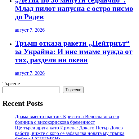
„Летях по 30 минути седмично“:
Млад пилот напусна с остро писмо
до Радев
август 7, 2026
Тръмп отказа ракети „Пейтриът“
за Украйна: И ние имаме нужда от
тях, разделя ни океан
август 7, 2026
Търсене
Търсене
Recent Posts
Драма вместо щастие: Кристина Верославова е в
болница с високорискова бременност
Ще търси друга като Ирмена: Докато Петър Дочев
работи, вижте с кого се забавлява новата му тръпка
Фейгин! (СНИМКИ)