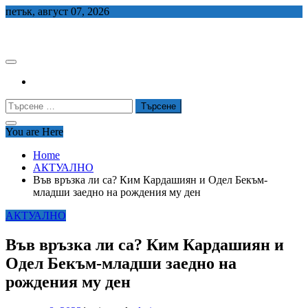
Skip
петък, август 07, 2026
to
СЕДЕМ БГ
content
Търсене
за:
You are Here
Home
АКТУАЛНО
Във връзка ли са? Ким Кардашиян и Одел Бекъм-
младши заедно на рождения му ден
АКТУАЛНО
Във връзка ли са? Ким Кардашиян и
Одел Бекъм-младши заедно на
рождения му ден