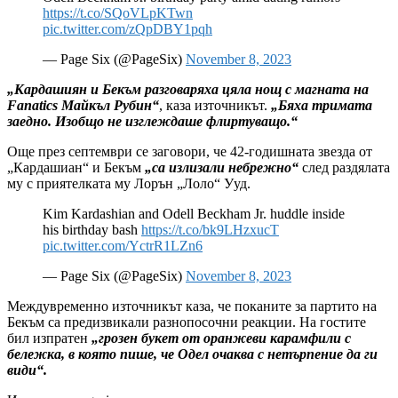
https://t.co/SQoVLpKTwn
pic.twitter.com/zQpDBY1pqh
— Page Six (@PageSix)
November 8, 2023
„Кардашиян и Бекъм разговаряха цяла нощ с магната на
Fanatics Майкъл Рубин“
, каза източникът.
„Бяха тримата
заедно. Изобщо не изглеждаше флиртуващо.“
Още през септември се заговори, че 42-годишната звезда от
„Кардашиан“ и Бекъм
„са излизали небрежно“
след раздялата
му с приятелката му Лорън „Лоло“ Ууд.
Kim Kardashian and Odell Beckham Jr. huddle inside
his birthday bash
https://t.co/bk9LHzxucT
pic.twitter.com/YctrR1LZn6
— Page Six (@PageSix)
November 8, 2023
Междувременно източникът каза, че поканите за партито на
Бекъм са предизвикали разнопосочни реакции. На гостите
бил изпратен
„грозен букет от оранжеви карамфили с
бележка, в която пише, че Одел очаква с нетърпение да ги
види“.