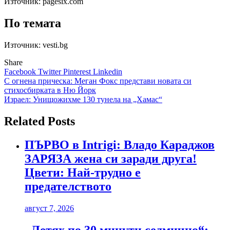
Източник:
pagesix.com
По темата
Източник: vesti.bg
Share
Facebook
Twitter
Pinterest
Linkedin
Навигация
С огнена прическа: Меган Фокс представи новата си
стихосбирката в Ню Йорк
Израел: Унищожихме 130 тунела на „Хамас“
Related Posts
ПЪРВО в Intrigi: Владо Караджов
ЗАРЯЗА жена си заради друга!
Цвети: Най-трудно е
предателството
август 7, 2026