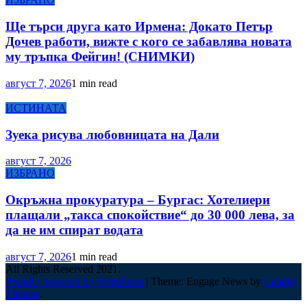
Ще търси друга като Ирмена: Докато Петър
Дочев работи, вижте с кого се забавлява новата
му тръпка Фейгин! (СНИМКИ)
август 7, 2026
1 min read
ИСТИНАТА
Зуека рисува любовницата на Дали
август 7, 2026
ИЗБРАНО
Окръжна прокуратура – Бургас: Хотелиери
плащали „такса спокойствие“ до 30 000 лева, за
да не им спират водата
август 7, 2026
1 min read
All Rights Reserved 2021.
Proudly powered by WordPress
|
Theme: Engage News by
Candid
Themes
.