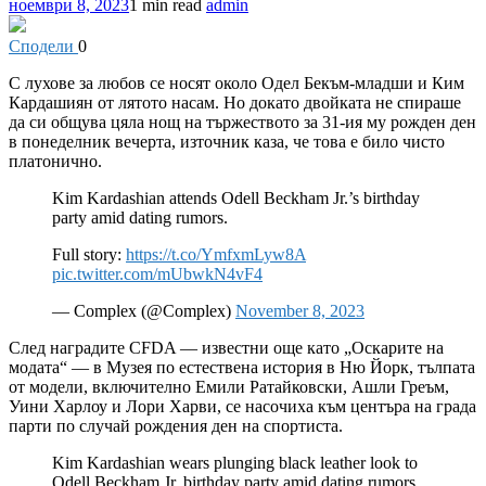
ноември 8, 2023
1 min read
admin
Сподели
0
С
лухове за любов се носят около Одел Бекъм-младши и Ким
Кардашиян от лятото насам. Но докато двойката не спираше
да си общува цяла нощ на тържеството за 31-ия му рожден ден
в понеделник вечерта, източник каза, че това е било чисто
платонично.
Kim Kardashian attends Odell Beckham Jr.’s birthday
party amid dating rumors.
Full story:
https://t.co/YmfxmLyw8A
pic.twitter.com/mUbwkN4vF4
— Complex (@Complex)
November 8, 2023
След наградите CFDA — известни още като „Оскарите на
модата“ — в Музея по естествена история в Ню Йорк, тълпата
от модели, включително Емили Ратайковски, Ашли Греъм,
Уини Харлоу и Лори Харви, се насочиха към центъра на града
парти по случай рождения ден на спортиста.
Kim Kardashian wears plunging black leather look to
Odell Beckham Jr. birthday party amid dating rumors