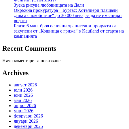
Зуека рисува любовницата на Дали
Окръжна прокуратура – Бургас: Хотелиери плащали
„такса спокойствие“ до 30 000 лева, за да не им спират
водата
Близо 6 млн. броя основни хранителни продукти са
закупени от „Кошница с грижа“ в Kaufland от старта на
кампанията
Recent Comments
Няма коментари за показване.
Archives
август 2026
юли 2026
юни 2026
май 2026
април 2026
март 2026
февруари 2026
януари 2026
декември 2025