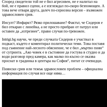
Според свидетели той не е бил агресивен, не е налитал на
бой, не е правил сцени, а е изглеждал по-скоро безпомощен. А
това вече отваря друга, далеч по-сериозна версия – възможен
здравословен срив.
Инсулт? Инфаркт? Рязко прилошаване? Фактът, че Сидеров е
бил откаран с линейка, а не просто прибран от патрул или
оставен да „изтрезнее“, прави случая по-тревожен.
Intrigi.bg научи, че преди случката Сидеров е участвал в
подкаст, където е коментирал политически теми. Това поставя
под съмнение най-лесното обяснение, че е бил „мъртво пиян“
от сутринта. „Ако човек е в състояние да гостува в студио и да
води разговор пред камера, как малко по-късно се оказва
проснат в градинка в центъра на София“, питат се очевидци.
Пиянски срив или тежък здравословен проблем – официална
информация по случая все още няма…