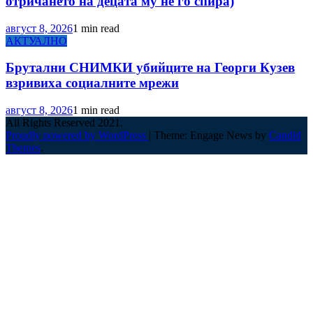
отричането на децата му не го спира)
август 8, 2026
1 min read
АКТУАЛНО
Брутални СНИМКИ убийците на Георги Кузев
взривиха социалните мрежи
август 8, 2026
1 min read
All Rights Reserved 2021.
Proudly powered by WordPress
|
Theme: Engage News by
Candid
Themes
.