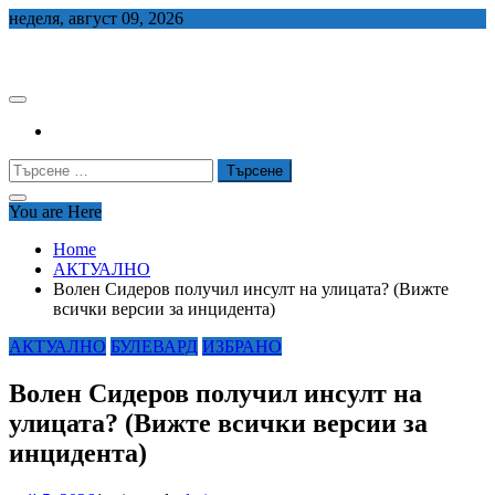
Skip
неделя, август 09, 2026
to
СЕДЕМ БГ
content
Търсене
за:
You are Here
Home
АКТУАЛНО
Волен Сидеров получил инсулт на улицата? (Вижте
всички версии за инцидента)
АКТУАЛНО
БУЛЕВАРД
ИЗБРАНО
Волен Сидеров получил инсулт на
улицата? (Вижте всички версии за
инцидента)