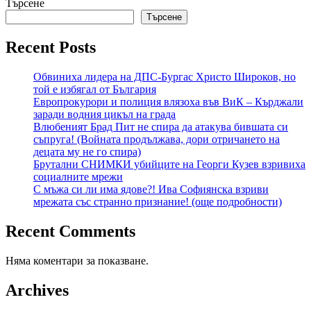
Търсене
Търсене
Recent Posts
Обвиниха лидера на ДПС-Бургас Христо Широков, но
той е избягал от България
Европрокурори и полиция влязоха във ВиК – Кърджали
заради водния цикъл на града
Влюбеният Брад Пит не спира да атакува бившата си
съпруга! (Войната продължава, дори отричането на
децата му не го спира)
Брутални СНИМКИ убийците на Георги Кузев взривиха
социалните мрежи
С мъжа си ли има ядове?! Ива Софиянска взриви
мрежата със странно признание! (още подробности)
Recent Comments
Няма коментари за показване.
Archives