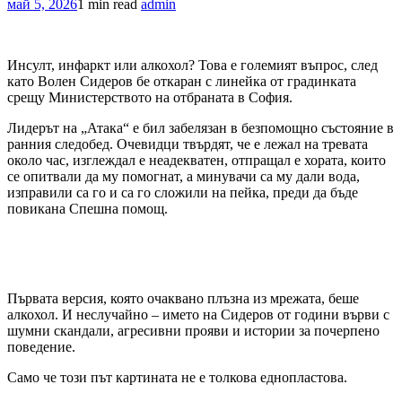
май 5, 2026
1 min read
admin
Инсулт, инфаркт или алкохол? Това е големият въпрос, след
като Волен Сидеров бе откаран с линейка от градинката
срещу Министерството на отбраната в София.
Лидерът на „Атака“ е бил забелязан в безпомощно състояние в
ранния следобед. Очевидци твърдят, че е лежал на тревата
около час, изглеждал е неадекватен, отпращал е хората, които
се опитвали да му помогнат, а минувачи са му дали вода,
изправили са го и са го сложили на пейка, преди да бъде
повикана Спешна помощ.
Първата версия, която очаквано плъзна из мрежата, беше
алкохол. И неслучайно – името на Сидеров от години върви с
шумни скандали, агресивни прояви и истории за почерпено
поведение.
Само че този път картината не е толкова еднопластова.