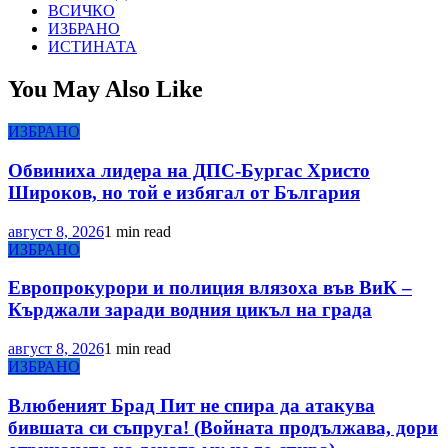
ВСИЧКО
ИЗБРАНО
ИСТИНАТА
You May Also Like
ИЗБРАНО
Обвиниха лидера на ДПС-Бургас Христо
Широков, но той е избягал от България
август 8, 2026
1 min read
ИЗБРАНО
Европрокурори и полиция влязоха във ВиК –
Кърджали заради водния цикъл на града
август 8, 2026
1 min read
ИЗБРАНО
Влюбеният Брад Пит не спира да атакува
бившата си съпруга! (Войната продължава, дори