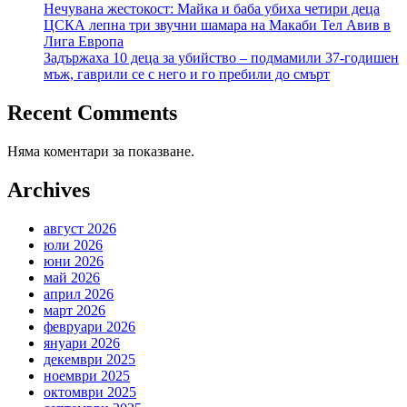
Нечувана жестокост: Майка и баба убиха четири деца
ЦСКА лепна три звучни шамара на Макаби Тел Авив в
Лига Европа
Задържаха 10 деца за убийство – подмамили 37-годишен
мъж, гаврили се с него и го пребили до смърт
Recent Comments
Няма коментари за показване.
Archives
август 2026
юли 2026
юни 2026
май 2026
април 2026
март 2026
февруари 2026
януари 2026
декември 2025
ноември 2025
октомври 2025