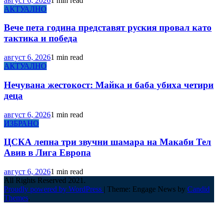
август 6, 2026
1 min read
АКТУАЛНО
Вече пета година представят руския провал като
тактика и победа
август 6, 2026
1 min read
АКТУАЛНО
Нечувана жестокост: Майка и баба убиха четири
деца
август 6, 2026
1 min read
ИЗБРАНО
ЦСКА лепна три звучни шамара на Макаби Тел
Авив в Лига Европа
август 6, 2026
1 min read
All Rights Reserved 2021.
Proudly powered by WordPress
|
Theme: Engage News by
Candid
Themes
.