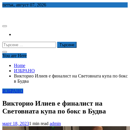
Skip
петък, август 07, 2026
to
СЕДЕМ БГ
content
Търсене
за:
You are Here
Home
ИЗБРАНО
Викторио Илиев е финалист на Световната купа по бокс
в Будва
ИЗБРАНО
Викторио Илиев е финалист на
Световната купа по бокс в Будва
март 18, 2023
1 min read
admin