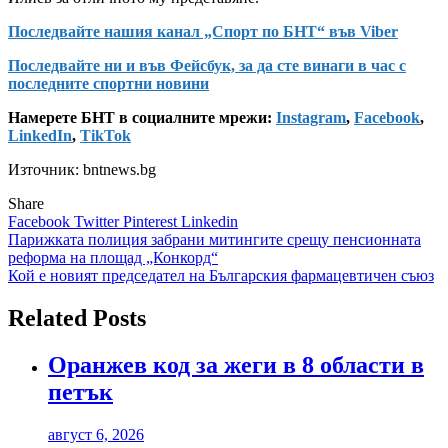
Последвайте нашия канал „Спорт по БНТ“ във Viber
Последвайте ни и във Фейсбук, за да сте винаги в час с
последните спортни новини
Намерете БНТ в социалните мрежи:
Instagram
,
Facebook
,
LinkedIn
,
TikTok
Източник: bntnews.bg
Share
Facebook
Twitter
Pinterest
Linkedin
Навигация
Парижката полиция забрани митингите срещу пенсионната
реформа на площад „Конкорд“
Кой е новият председател на Българския фармацевтичен съюз
Related Posts
Оранжев код за жеги в 8 области в
петък
август 6, 2026