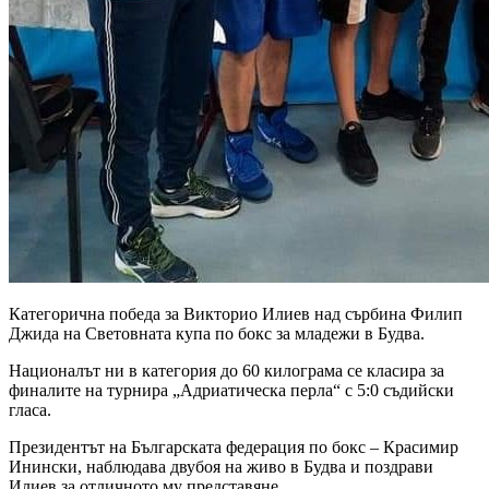
Категорична победа за Викторио Илиев над сърбина Филип
Джида на Световната купа по бокс за младежи в Будва.
Националът ни в категория до 60 килограма се класира за
финалите на турнира „Адриатическа перла“ с 5:0 съдийски
гласа.
Президентът на Българската федерация по бокс – Красимир
Инински, наблюдава двубоя на живо в Будва и поздрави
Илиев за отличното му представяне.