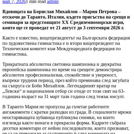
май 7, 2026
1 min read
admin
Вдовицата на Борислав Михайлов – Мария Петрова –
отскочи до Таранто, Италия, където присъства на срещи и
семинари за предстоящите XX Средиземноморски игри,
които ще се проведат от 21 август до 3 септември 2026 г.
Както е известно, вицепрезидентът на Българската федерация
по художествена гимнастика е и втори вицепрезидент на
Техническия комитет към Международната федерация по
гимнастика.
Трикратната абсолютна световна шампионка и двукратна
европейска шампионка по време на срещите демонстрира
абсолютен професионализъм, спокойствие и увереност,
въпреки трудния период, през който преминава след загубата
на съпруга си Боби Михайлов. Легендарният вратар на
„Левски“ и националния отбор си отиде от този свят на 63-
годишна възраст на 31 март тази година след тежък инсулт.
В Таранто Мария не пропусна да съчетае работните
ангажименти с кратки разходки из града. В социалните мрежи
неостаряващата хубавица публикува снимки, на които
изглежда както винаги в прекрасна форма. Кадрите събраха
десетки коментари от нейни последователи, които признават,
че са се тревожили за състоянието ѝ след кончината на