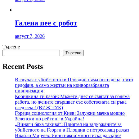
Галена пее с робот
август 7, 2026
Търсене
Търсене
Recent Posts
В случая с убийството в Пловдив няма нито деца, нито
педофил, а само жертви на криворазбраната
цивилизация
Кобилкина ги разби: Мъжете днес се смятат за голяма
работа, но жените свършват със собствената си ръка
след секс! (ВИЖ ТУК)
Гореща социология от Киев: Залужни мачка мощно
Зеленски по рейтинг в Украйна!
„Винаги бяха такива“: Приятел на задържаните за
убийството на Георги в Пловдив с потресаващ разказ
Ивайло Мирчев: Явно някой много иска да скрие