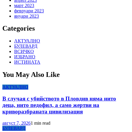
април 2023
март 2023
февруари 2023
януари 2023
Categories
АКТУАЛНО
БУЛЕВАРД
ВСИЧКО
ИЗБРАНО
ИСТИНАТА
You May Also Like
АКТУАЛНО
В случая с убийството в Пловдив няма нито
деца, нито педофил, а само жертви на
криворазбраната цивилизация
август 7, 2026
1 min read
БУЛЕВАРД