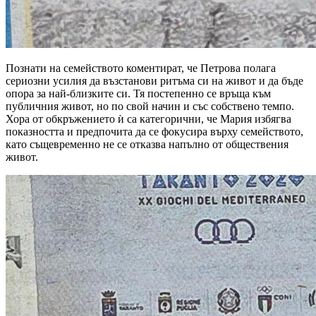
Познати на семейството коментират, че Петрова полага
сериозни усилия да възстанови ритъма си на живот и да бъде
опора за най-близките си. Тя постепенно се връща към
публичния живот, но по свой начин и със собствено темпо.
Хора от обкръжението ѝ са категорични, че Мария избягва
показността и предпочита да се фокусира върху семейството,
като същевременно не се отказва напълно от обществения
живот.