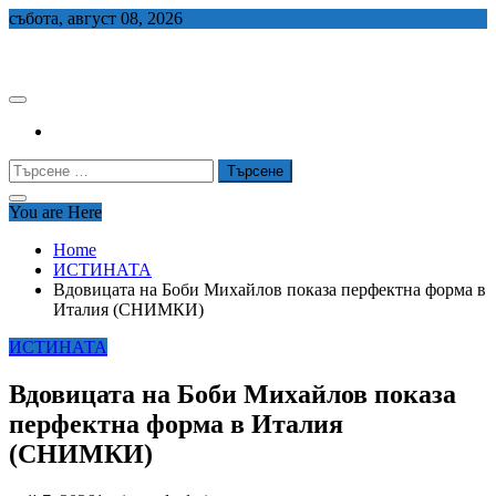
Skip
събота, август 08, 2026
to
СЕДЕМ БГ
content
Търсене
за:
You are Here
Home
ИСТИНАТА
Вдовицата на Боби Михайлов показа перфектна форма в
Италия (СНИМКИ)
ИСТИНАТА
Вдовицата на Боби Михайлов показа
перфектна форма в Италия
(СНИМКИ)