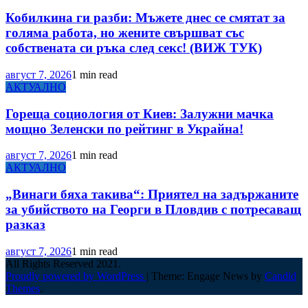
Кобилкина ги разби: Мъжете днес се смятат за
голяма работа, но жените свършват със
собствената си ръка след секс! (ВИЖ ТУК)
август 7, 2026
1 min read
АКТУАЛНО
Гореща социология от Киев: Залужни мачка
мощно Зеленски по рейтинг в Украйна!
август 7, 2026
1 min read
АКТУАЛНО
„Винаги бяха такива“: Приятел на задържаните
за убийството на Георги в Пловдив с потресаващ
разказ
август 7, 2026
1 min read
All Rights Reserved 2021.
Proudly powered by WordPress
|
Theme: Engage News by
Candid
Themes
.