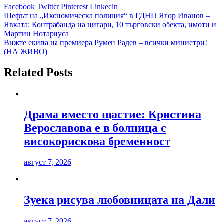
Facebook
Twitter
Pinterest
Linkedin
Навигация
Шефът на „Икономическа полиция“ в ГДНП Явор Иванов –
Явката: Контрабанда на цигари, 10 търговски обекта, имоти и
Мартин Нотариуса
Вижте екипа на премиера Румен Радев – всички министри!
(НА ЖИВО)
Related Posts
Драма вместо щастие: Кристина
Верославова е в болница с
високорискова бременност
август 7, 2026
Зуека рисува любовницата на Дали
август 7, 2026