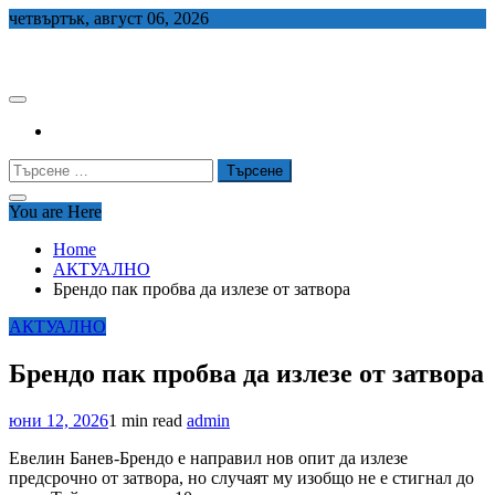
Skip
четвъртък, август 06, 2026
to
СЕДЕМ БГ
content
Търсене
за:
You are Here
Home
АКТУАЛНО
Брендо пак пробва да излезе от затвора
АКТУАЛНО
Брендо пак пробва да излезе от затвора
юни 12, 2026
1 min read
admin
Евелин Банев-Брендо е направил нов опит да излезе
предсрочно от затвора, но случаят му изобщо не е стигнал до