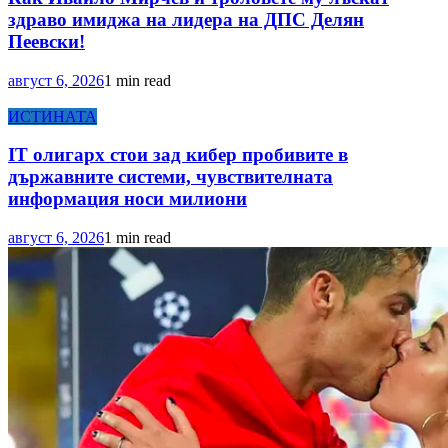
здраво имиджа на лидера на ДПС Делян
Пеевски!
август 6, 2026
1 min read
ИСТИНАТА
IT олигарх стои зад кибер пробивите в
държавните системи, чувствителната
информация носи милиони
август 6, 2026
1 min read