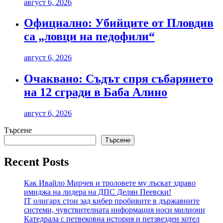
август 6, 2026
Официално: Убийците от Пловдив
са „ловци на педофили“
август 6, 2026
Очаквано: Съдът спря събарянето
на 12 сгради в Баба Алино
август 6, 2026
Търсене
Търсене
Recent Posts
Как Ивайло Мирчев и троловете му лъскат здраво
имиджа на лидера на ДПС Делян Пеевски!
IT олигарх стои зад кибер пробивите в държавните
системи, чувствителната информация носи милиони
Катедрала с петвековна история и петзвезден хотел