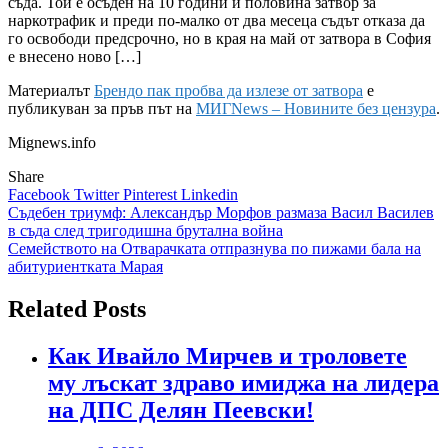
съда. Той е осъден на 10 години и половина затвор за
наркотрафик и преди по-малко от два месеца съдът отказа да
го освободи предсрочно, но в края на май от затвора в София
е внесено ново […]
Материалът
Брендо пак пробва да излезе от затвора
е
публикуван за пръв път на
МИГNews – Новините без цензура
.
Mignews.info
Share
Facebook
Twitter
Pinterest
Linkedin
Навигация
Съдебен триумф: Александър Морфов размаза Васил Василев
в съда след тригодишна брутална война
Семейството на Отварачката отпразнува по пижами бала на
абитуриентката Марая
Related Posts
Как Ивайло Мирчев и троловете
му лъскат здраво имиджа на лидера
на ДПС Делян Пеевски!