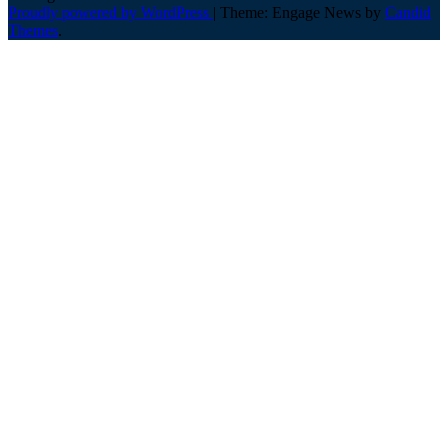
Proudly powered by WordPress
|
Theme: Engage News by
Candid
Themes
.