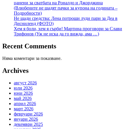
цанени за сватбата на Роналдо и Джорджина
(Влюбените не щадят пачки за купона на годината –
Подробности)
Не щади средства: Лена потроши луди пари за Деа в
Дисниленд (ФОТО)
Хем я боли, хем я сърби! Мартина проговори за Слави
Трифонов (Уж не иска да го вижда, ама …)
Recent Comments
Няма коментари за показване.
Archives
август 2026
юли 2026
юни 2026
май 2026
април 2026
март 2026
февруари 2026
януари 2026
декември 2025