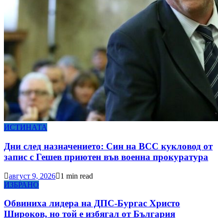
ИСТИНАТА
Дни след назначението: Син на ВСС кукловод от
запис с Гешев приютен във военна прокуратура
август 9, 2026
1 min read
ИЗБРАНО
Обвиниха лидера на ДПС-Бургас Христо
Широков, но той е избягал от България