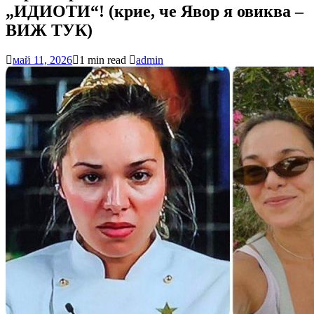
„ИДИОТИ“! (крие, че Явор я овиква –
ВИЖ ТУК)
май 11, 2026
1 min read
admin