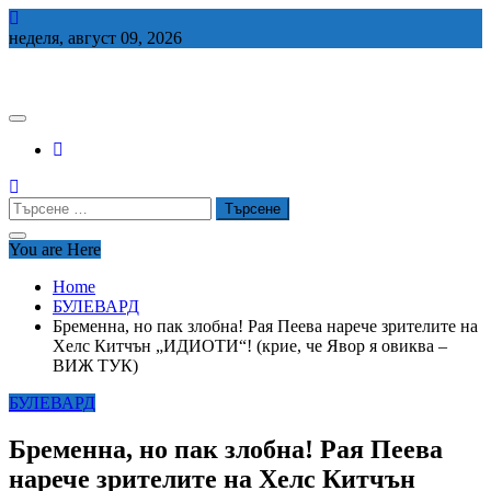
Skip
to
неделя, август 09, 2026
content
СЕДЕМ БГ
Търсене
за:
You are Here
Home
БУЛЕВАРД
Бременна, но пак злобна! Рая Пеева нарече зрителите на
Хелс Китчън „ИДИОТИ“! (крие, че Явор я овиква –
ВИЖ ТУК)
БУЛЕВАРД
Бременна, но пак злобна! Рая Пеева
нарече зрителите на Хелс Китчън