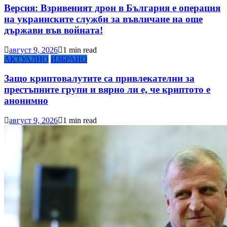
Версия: Взривеният дрон в България е операция
на украинските служби за въвличане на още
държави във войната!
август 9, 2026
1 min read
АКТУАЛНО
ИЗБРАНО
Защо криптовалутите са привлекателни за
престъпните групи и вярно ли е, че криптото е
анонимно
август 9, 2026
1 min read