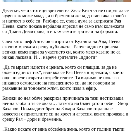
Десетки, че и стотици зрители на Хелс Китчън не спират да се
чудят как може млада, а и бременна жена, да таи такава злоба
и наглост в себе си. Разбира се, става дума за актрисата Рая
Пеева, която показа вербална агресия не само към колежката
си Диана Димитрова, а и към самите зрители на формата.
След като шеф Ангелов я изрита от Кухнята на Ада, Пеева
скочи в мрежата срещу публиката. Тя очевидно е прочела
всички коментари за участието си, които меко казано не са
никак ласкави. И… нарече зрителите „идиоти“.
„Да те мразят идиоти е цената, която си плащаш, за да не
бъдеш един от тях“, изцвъка се Рая Пеева в мрежата, с което
още повече отврати потребителите. Тя видимо не показва
никакво осмисляне на поведението си, да не говорим за
разкаяние за тоновете жлъч, които изля в ефир.
Близки до нея обаче разкриха причината за тази нестихваща
нейна злоба и тя се оказа… таткото на бъдещото й бебе – Явор
Бахаров. По-младият брат на Захари Бахаров отдавна е
известен с пристъпите си на ярост и агресия, които проявява и
срещу Рая – дори и бременна.
„Какво искате от една обсебена жена, която от години търпи