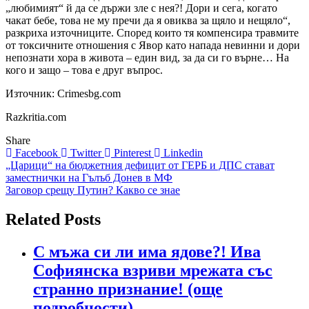
„любимият“ й да се държи зле с нея?! Дори и сега, когато
чакат бебе, това не му пречи да я овиква за щяло и нещяло“,
разкриха източниците. Според които тя компенсира травмите
от токсичните отношения с Явор като напада невинни и дори
непознати хора в живота – един вид, за да си го върне… На
кого и защо – това е друг въпрос.
Източник: Crimesbg.com
Razkritia.com
Share
Facebook
Twitter
Pinterest
Linkedin
Навигация
„Царици“ на бюджетния дефицит от ГЕРБ и ДПС стават
заместнички на Гълъб Донев в МФ
Заговор срещу Путин? Какво се знае
Related Posts
С мъжа си ли има ядове?! Ива
Софиянска взриви мрежата със
странно признание! (още
подробности)