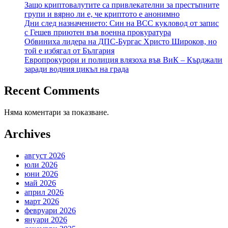
Защо криптовалутите са привлекателни за престъпните
групи и вярно ли е, че криптото е анонимно
Дни след назначението: Син на ВСС кукловод от запис
с Гешев приютен във военна прокуратура
Обвиниха лидера на ДПС-Бургас Христо Широков, но
той е избягал от България
Европрокурори и полиция влязоха във ВиК – Кърджали
заради водния цикъл на града
Recent Comments
Няма коментари за показване.
Archives
август 2026
юли 2026
юни 2026
май 2026
април 2026
март 2026
февруари 2026
януари 2026