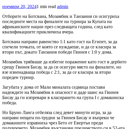
ноември 20, 2024
1 min read
admin
Отборите на Ботсвана, Мозамбик и Танзания си осигуриха
последните места на финалите на турнира за Купата на
африканските нации през следващата година, след като
квалификациите приключиха вчера.
Ботсвана направи равенство 1:1 като гост на Египет, за да
спечели точката, от която се нуждаеше, и да се класира за
втори път, докато Танзания победи Гвинея с 1:0 у дома.
Мозамбик трябваше да избегне поражение като гост в дербито
срещу Гвинея Бисау, за да си осигури място на финалите, но
взе изненадваща победа с 2:1, за да се класира за втори
пореден турнир.
Загубата у дома от Мали миналата седмица постави
надеждите на Мозамбик в опасност и даде шанс на Гвинея
Бисау да ги изпревари в класирането на група I с домакинска
победа.
Но Бруно Ланга отбеляза след девет минути игра, за да
направи нещата по-трудни за Гвинея Бисау и въпреки че
домакините изравниха чрез Бето от Евертън преди
полувремето, Мозамбик възстанови предимството си в 52-ата