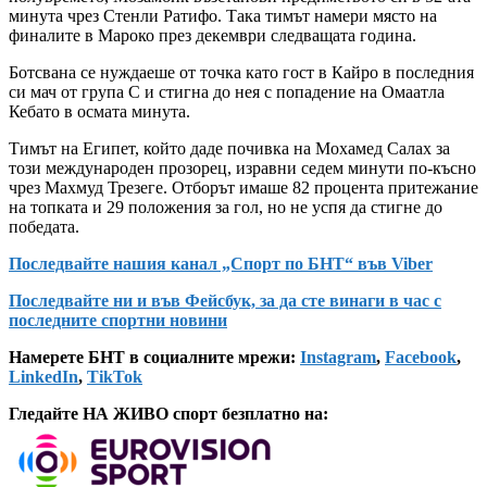
минута чрез Стенли Ратифо. Така тимът намери място на
финалите в Мароко през декември следващата година.
Ботсвана се нуждаеше от точка като гост в Кайро в последния
си мач от група С и стигна до нея с попадение на Омаатла
Кебато в осмата минута.
Тимът на Египет, който даде почивка на Мохамед Салах за
този международен прозорец, изравни седем минути по-късно
чрез Махмуд Трезеге. Отборът имаше 82 процента притежание
на топката и 29 положения за гол, но не успя да стигне до
победата.
Последвайте нашия канал „Спорт по БНТ“ във Viber
Последвайте ни и във Фейсбук, за да сте винаги в час с
последните спортни новини
Намерете БНТ в социалните мрежи:
Instagram
,
Facebook
,
LinkedIn
,
TikTok
Гледайте НА ЖИВО спорт безплатно на: