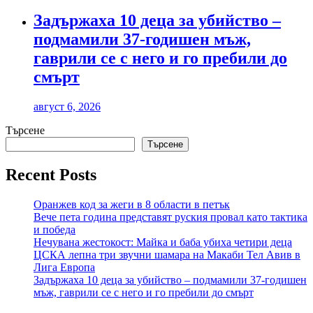
Задържаха 10 деца за убийство –
подмамили 37-годишен мъж,
гаврили се с него и го пребили до
смърт
август 6, 2026
Търсене
Търсене
Recent Posts
Оранжев код за жеги в 8 области в петък
Вече пета година представят руския провал като тактика
и победа
Нечувана жестокост: Майка и баба убиха четири деца
ЦСКА лепна три звучни шамара на Макаби Тел Авив в
Лига Европа
Задържаха 10 деца за убийство – подмамили 37-годишен
мъж, гаврили се с него и го пребили до смърт