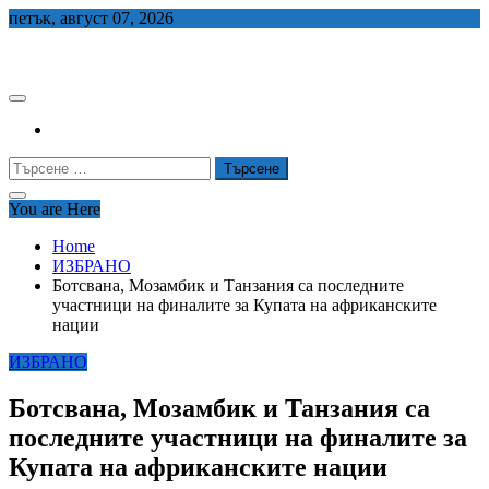
Skip
петък, август 07, 2026
to
СЕДЕМ БГ
content
Търсене
за:
You are Here
Home
ИЗБРАНО
Ботсвана, Мозамбик и Танзания са последните
участници на финалите за Купата на африканските
нации
ИЗБРАНО
Ботсвана, Мозамбик и Танзания са
последните участници на финалите за
Купата на африканските нации