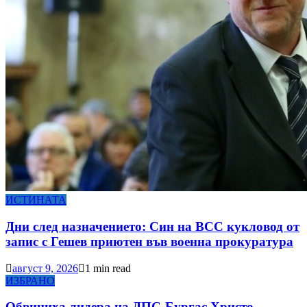
ИСТИНАТА
Дни след назначението: Син на ВСС кукловод от
запис с Гешев приютен във военна прокуратура
август 9, 2026
1 min read
ИЗБРАНО
Обвиниха лидера на ДПС-Бургас Христо