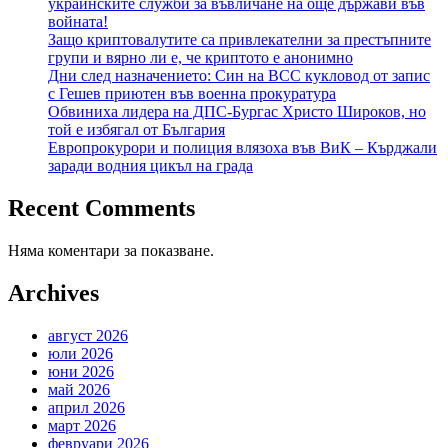
украинските служби за въвличане на още държави във
войната!
Защо криптовалутите са привлекателни за престъпните
групи и вярно ли е, че криптото е анонимно
Дни след назначението: Син на ВСС кукловод от запис
с Гешев приютен във военна прокуратура
Обвиниха лидера на ДПС-Бургас Христо Широков, но
той е избягал от България
Европрокурори и полиция влязоха във ВиК – Кърджали
заради водния цикъл на града
Recent Comments
Няма коментари за показване.
Archives
август 2026
юли 2026
юни 2026
май 2026
април 2026
март 2026
февруари 2026