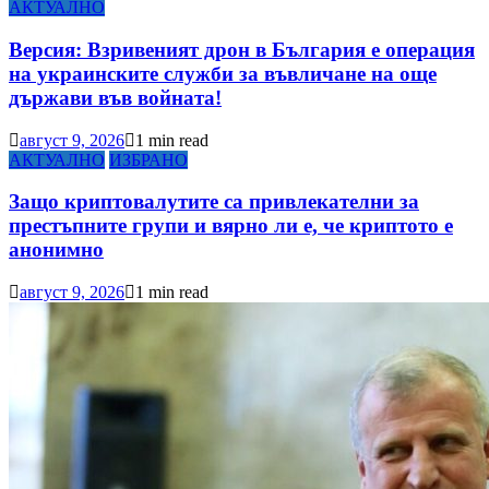
АКТУАЛНО
Версия: Взривеният дрон в България е операция
на украинските служби за въвличане на още
държави във войната!
август 9, 2026
1 min read
АКТУАЛНО
ИЗБРАНО
Защо криптовалутите са привлекателни за
престъпните групи и вярно ли е, че криптото е
анонимно
август 9, 2026
1 min read