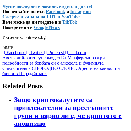
Чуйте последните новини, където и да сте!
Последвайте ни във
Facebook
и
Instagram
Следете и канала на БНТ в YouTube
Вече може да ни гледате и в
TikTok
Намерете ни в
Google News
Източник: bntnews.bg
Share
Facebook
Twitter
Pinterest
Linkedin
Навигация
Австралийският супермодел Ел Макферсън разкри
подробности за борбата си с алкохола и булимията
След сигнал в СВОБОДНО СЛОВО: Арести на вандали и
биячи в Парадайс мол
Related Posts
Защо криптовалутите са
привлекателни за престъпните
групи и вярно ли е, че криптото е
анонимно