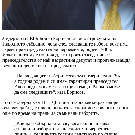
Лидерът на ГЕРБ Бойко Борисов заяви от трибуната на
Народното събрание, че за след следващите избори вече има
гарантиран председател на парламента, роден 1930 г.
Изказването му е по повод, че първото заседание се
председателства от най-възрастния депутат и продължаващия
вече пети ден избор на председател.
„На следващите избори, сега съм намерил един 30-
а година роден и си имам гарантиран председател.
Ако продължаваме със същия темп, с Рашков може
да сме следващите“, каза Борисов.
Той се обърна към ПП- ДБ и попита на какви разговори
очакват да бъдат поканени като са сложили червените линии
още по време на преди да са минали изборите.
„Как да се обърна към вас, когато още не бяха
свършили изборите и вие сложихте червените
линии. Предишните години действахте по същия