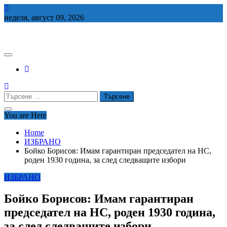
Skip
to
неделя, август 09, 2026
content
СЕДЕМ БГ
Търсене
за:
You are Here
Home
ИЗБРАНО
Бойко Борисов: Имам гарантиран председател на НС,
роден 1930 година, за след следващите избори
ИЗБРАНО
Бойко Борисов: Имам гарантиран
председател на НС, роден 1930 година,
за след следващите избори