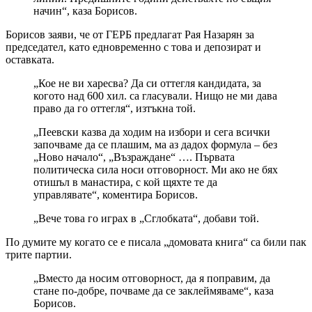
начин“, каза Борисов.
Борисов заяви, че от ГЕРБ предлагат Рая Назарян за
председател, като едновременно с това и депозират и
оставката.
„Кое не ви харесва? Да си оттегля кандидата, за
когото над 600 хил. са гласували. Нищо не ми дава
право да го оттегля“, изтъкна той.
„Пеевски казва да ходим на избори и сега всички
започваме да се плашим, ма аз дадох формула – без
„Ново начало“, „Възраждане“ …. Първата
политическа сила носи отговорност. Ми ако не бях
отишъл в манастира, с кой щяхте те да
управлявате“, коментира Борисов.
„Вече това го играх в „Сглобката“, добави той.
По думите му когато се е писала „домовата книга“ са били пак
трите партии.
„Вместо да носим отговорност, да я поправим, да
стане по-добре, почваме да се заклеймяваме“, каза
Борисов.