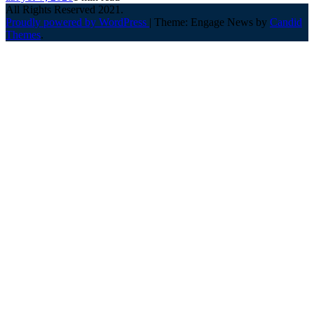
All Rights Reserved 2021.
Proudly powered by WordPress
|
Theme: Engage News by
Candid
Themes
.