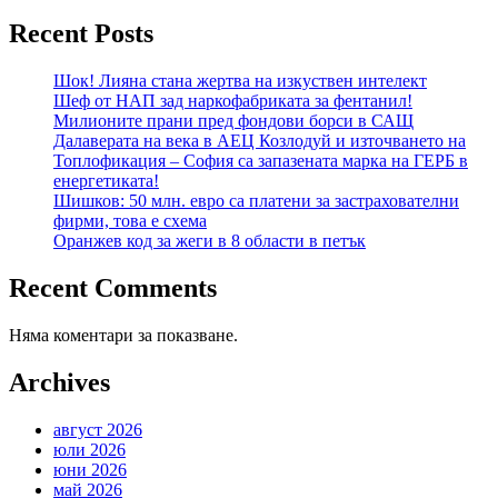
Recent Posts
Шок! Лияна стана жертва на изкуствен интелект
Шеф от НАП зад наркофабриката за фентанил!
Милионите прани пред фондови борси в САЩ
Далаверата на века в АЕЦ Козлодуй и източването на
Топлофикация – София са запазената марка на ГЕРБ в
енергетиката!
Шишков: 50 млн. евро са платени за застрахователни
фирми, това е схема
Оранжев код за жеги в 8 области в петък
Recent Comments
Няма коментари за показване.
Archives
август 2026
юли 2026
юни 2026
май 2026