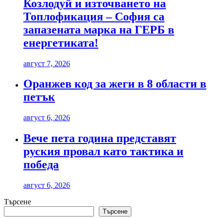
Козлодуй и източването на
Топлофикация – София са
запазената марка на ГЕРБ в
енергетиката!
август 7, 2026
Оранжев код за жеги в 8 области в
петък
август 6, 2026
Вече пета година представят
руския провал като тактика и
победа
август 6, 2026
Търсене
Търсене