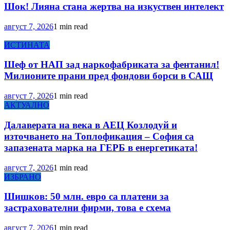
Шок! Лияна стана жертва на изкуствен интелект
август 7, 2026
1 min read
ИСТИНАТА
Шеф от НАП зад наркофабриката за фентанил!
Милионите прани пред фондови борси в САЩ
август 7, 2026
1 min read
АКТУАЛНО
Далаверата на века в АЕЦ Козлодуй и
източването на Топлофикация – София са
запазената марка на ГЕРБ в енергетиката!
август 7, 2026
1 min read
ИЗБРАНО
Шишков: 50 млн. евро са платени за
застрахователни фирми, това е схема
август 7, 2026
1 min read