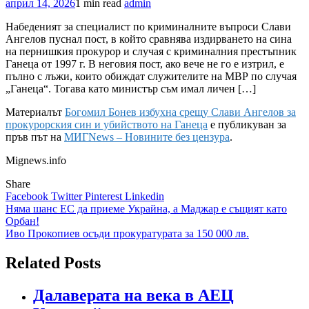
април 14, 2026
1 min read
admin
Набеденият за специалист по криминалните въпроси Слави
Ангелов пуснал пост, в който сравнява издирването на сина
на пернишкия прокурор и случая с криминалния престъпник
Ганеца от 1997 г. В неговия пост, ако вече не го е изтрил, е
пълно с лъжи, които обиждат служителите на МВР по случая
„Ганеца“. Тогава като министър съм имал личен […]
Материалът
Богомил Бонев избухна срещу Слави Ангелов за
прокурорския син и убийството на Ганеца
е публикуван за
пръв път на
МИГNews – Новините без цензура
.
Mignews.info
Share
Facebook
Twitter
Pinterest
Linkedin
Навигация
Няма шанс ЕС да приеме Украйна, а Маджар е същият като
Орбан!
Иво Прокопиев осъди прокуратурата за 150 000 лв.
Related Posts
Далаверата на века в АЕЦ