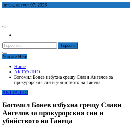
Skip
петък, август 07, 2026
to
СЕДЕМ БГ
content
Търсене
за:
You are Here
Home
АКТУАЛНО
Богомил Бонев избухна срещу Слави Ангелов за
прокурорския син и убийството на Ганеца
АКТУАЛНО
Богомил Бонев избухна срещу Слави
Ангелов за прокурорския син и
убийството на Ганеца