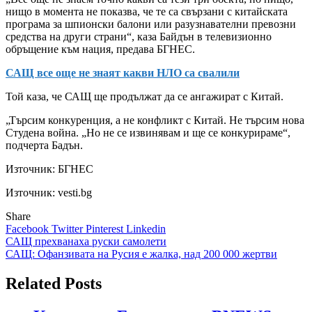
нищо в момента не показва, че те са свързани с китайската
програма за шпионски балони или разузнавателни превозни
средства на други страни“, каза Байдън в телевизионно
обръщение към нация, предава БГНЕС.
САЩ все още не знаят какви НЛО са свалили
Той каза, че САЩ ще продължат да се ангажират с Китай.
„Търсим конкуренция, а не конфликт с Китай. Не търсим нова
Студена война. „Но не се извинявам и ще се конкурираме“,
подчерта Бадън.
Източник:
БГНЕС
Източник: vesti.bg
Share
Facebook
Twitter
Pinterest
Linkedin
Навигация
САЩ прехванаха руски самолети
САЩ: Офанзивата на Русия е жалка, над 200 000 жертви
Related Posts