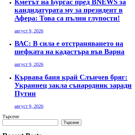
Кметът на Бургас пред BNEWS за
кандидатурата му за президент в
Афера: Това са пълни глупости!
август 9, 2026
ВАС: В сила е отстраняването на
шефката на кадастъра във Варна
август 9, 2026
Кървава баня край Слънчев бряг:
Украинец закла сънародник заради
Путин
август 9, 2026
Търсене
Търсене