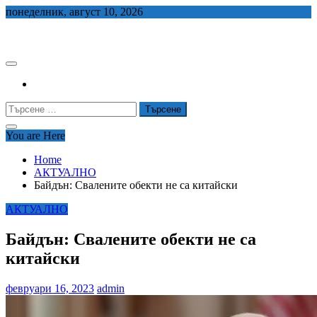
Skip
понеделник, август 10, 2026
to
СЕДЕМ БГ
content
Търсене
за:
You are Here
Home
АКТУАЛНО
Байдън: Свалените обекти не са китайски
АКТУАЛНО
Байдън: Свалените обекти не са
китайски
февруари 16, 2023
admin