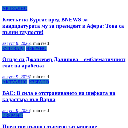
АКТУАЛНО
Кметът на Бургас пред BNEWS за
кандидатурата му за президент в Афера: Това са
пълни глупости!
август 9, 2026
1 min read
БУЛЕВАРД
ИЗБРАНО
Отиде си Джансевер Далипова – емблематичният
глас на арабеска
август 9, 2026
1 min read
АКТУАЛНО
ИЗБРАНО
ВАС: В сила е отстраняването на шефката на
кадастъра във Варна
август 9, 2026
1 min read
ИЗБРАНО
Предстои пълно слънчево затъмнение