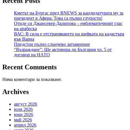
Recent Posts
Кметът на Бургас пред BNEWS за кандидатурата му за
президент в Афера: Това са пълни глупости!
Отиде си Джансевер Далипова – емблематичният глас
на арабеска
ВАС: В сила е отстраняването на шефката на кадастъра
във Варна
Предстои пълно слънчево затъмнение
“Възраждане”: Ще активира ли България чл. 5 от
договор на НАТО
Recent Comments
Няма коментари за показване.
Archives
август 2026
юли 2026
юни 2026
май 2026
април 2026