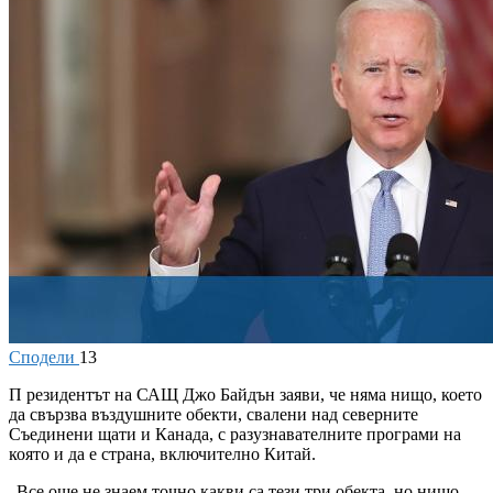
Сподели
13
П
резидентът на САЩ Джо Байдън заяви, че няма нищо, което
да свързва въздушните обекти, свалени над северните
Съединени щати и Канада, с разузнавателните програми на
която и да е страна, включително Китай.
„Все още не знаем точно какви са тези три обекта, но нищо,