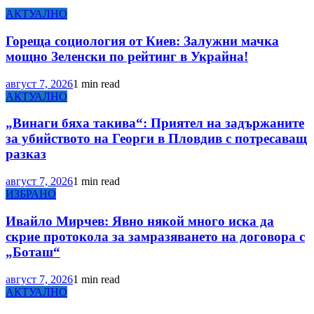
АКТУАЛНО
Гореща социология от Киев: Залужни мачка
мощно Зеленски по рейтинг в Украйна!
август 7, 2026
1 min read
АКТУАЛНО
„Винаги бяха такива“: Приятел на задържаните
за убийството на Георги в Пловдив с потресаващ
разказ
август 7, 2026
1 min read
ИЗБРАНО
Ивайло Мирчев: Явно някой много иска да
скрие протокола за замразяването на договора с
„Боташ“
август 7, 2026
1 min read
АКТУАЛНО