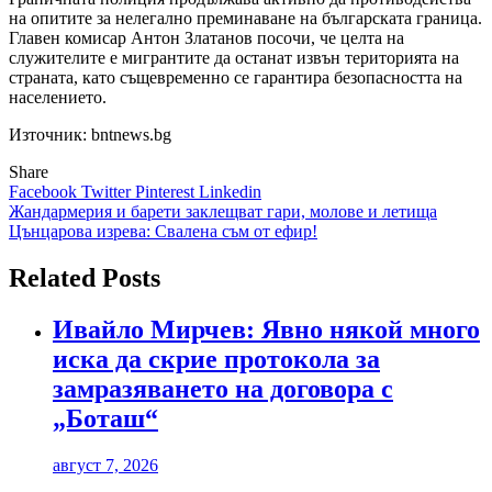
на опитите за нелегално преминаване на българската граница.
Главен комисар Антон Златанов посочи, че целта на
служителите е мигрантите да останат извън територията на
страната, като същевременно се гарантира безопасността на
населението.
Източник: bntnews.bg
Share
Facebook
Twitter
Pinterest
Linkedin
Навигация
Жандармерия и барети заклещват гари, молове и летища
Цънцарова изрева: Свалена съм от ефир!
Related Posts
Ивайло Мирчев: Явно някой много
иска да скрие протокола за
замразяването на договора с
„Боташ“
август 7, 2026