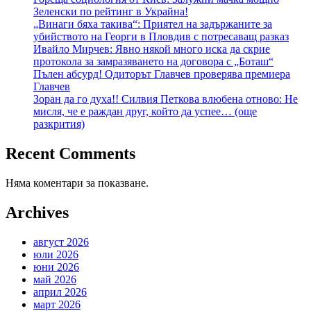
Зеленски по рейтинг в Украйна!
„Винаги бяха такива“: Приятел на задържаните за
убийството на Георги в Пловдив с потресаващ разказ
Ивайло Мирчев: Явно някой много иска да скрие
протокола за замразяването на договора с „Боташ“
Пълен абсурд! Одиторът Главчев проверява премиера
Главчев
Зоран да го духа!! Силвия Петкова влюбена отново: Не
мисля, че е раждан друг, който да успее… (още
разкрития)
Recent Comments
Няма коментари за показване.
Archives
август 2026
юли 2026
юни 2026
май 2026
април 2026
март 2026