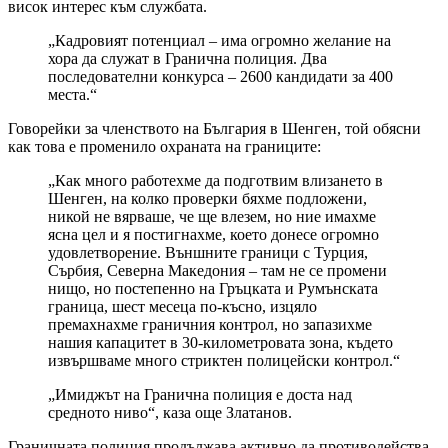
висок интерес към службата.
„Кадровият потенциал – има огромно желание на
хора да служат в Гранична полиция. Два
последователни конкурса – 2600 кандидати за 400
места.“
Говорейки за членството на България в Шенген, той обясни
как това е променило охраната на границите:
„Как много работехме да подготвим влизането в
Шенген, на колко проверки бяхме подложени,
никой не вярваше, че ще влезем, но ние имахме
ясна цел и я постигнахме, което донесе огромно
удовлетворение. Външните граници с Турция,
Сърбия, Северна Македония – там не се промени
нищо, но постепенно на Гръцката и Румънската
граница, шест месеца по-късно, изцяло
премахнахме граничния контрол, но запазихме
нашия капацитет в 30-километровата зона, където
извършваме много стриктен полицейски контрол.“
„Имиджът на Гранична полиция е доста над
средното ниво“, каза още Златанов.
Граничната полиция продължава активно да противодейства