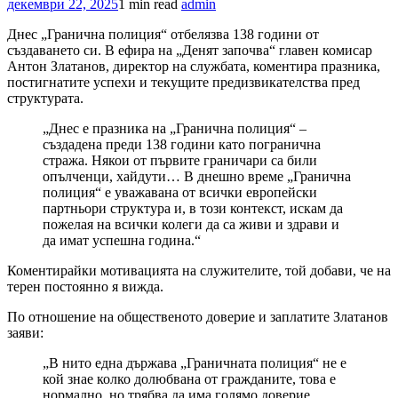
декември 22, 2025
1 min read
admin
Днес „Гранична полиция“ отбелязва 138 години от
създаването си. В ефира на „Денят започва“ главен комисар
Антон Златанов, директор на службата, коментира празника,
постигнатите успехи и текущите предизвикателства пред
структурата.
„Днес е празника на „Гранична полиция“ –
създадена преди 138 години като погранична
стража. Някои от първите граничари са били
опълченци, хайдути… В днешно време „Гранична
полиция“ е уважавана от всички европейски
партньори структура и, в този контекст, искам да
пожелая на всички колеги да са живи и здрави и
да имат успешна година.“
Коментирайки мотивацията на служителите, той добави, че на
терен постоянно я вижда.
По отношение на общественото доверие и заплатите Златанов
заяви:
„В нито една държава „Граничната полиция“ не е
кой знае колко долюбвана от гражданите, това е
нормално, но трябва да има голямо доверие.