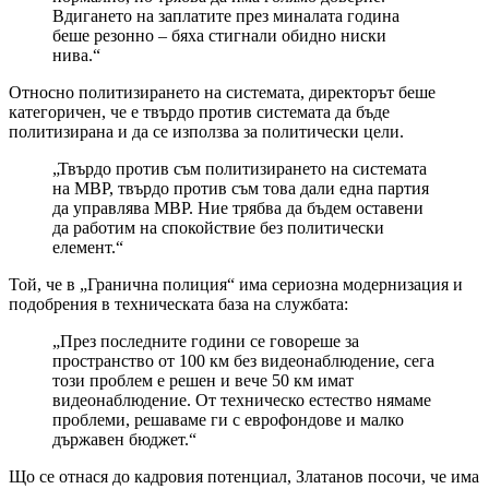
Вдигането на заплатите през миналата година
беше резонно – бяха стигнали обидно ниски
нива.“
Относно политизирането на системата, директорът беше
категоричен, че е твърдо против системата да бъде
политизирана и да се използва за политически цели.
„Твърдо против съм политизирането на системата
на МВР, твърдо против съм това дали една партия
да управлява МВР. Ние трябва да бъдем оставени
да работим на спокойствие без политически
елемент.“
Той, че в „Гранична полиция“ има сериозна модернизация и
подобрения в техническата база на службата:
„През последните години се говореше за
пространство от 100 км без видеонаблюдение, сега
този проблем е решен и вече 50 км имат
видеонаблюдение. От техническо естество нямаме
проблеми, решаваме ги с еврофондове и малко
държавен бюджет.“
Що се отнася до кадровия потенциал, Златанов посочи, че има