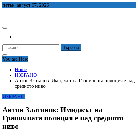
Skip
петък, август 07, 2026
to
СЕДЕМ БГ
content
Търсене
за:
You are Here
Home
ИЗБРАНО
Антон Златанов: Имиджът на Граничната полиция е над
средното ниво
ИЗБРАНО
Антон Златанов: Имиджът на
Граничната полиция е над средното
ниво