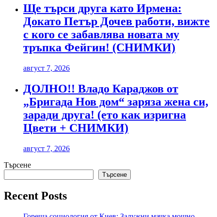
Ще търси друга като Ирмена:
Докато Петър Дочев работи, вижте
с кого се забавлява новата му
тръпка Фейгин! (СНИМКИ)
август 7, 2026
ДОЛНО!! Владо Караджов от
„Бригада Нов дом“ заряза жена си,
заради друга! (ето как изригна
Цвети + СНИМКИ)
август 7, 2026
Търсене
Търсене
Recent Posts
Гореща социология от Киев: Залужни мачка мощно