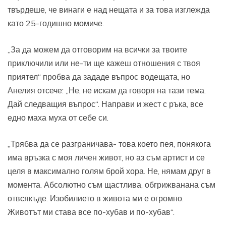
твърдеше, че винаги е над нещата и за това изглежда
като 25-годишно момиче.
„За да можем да отговорим на всички за твоите
приключили или не-ти ще кажеш отношения с твоя
приятел“ пробва да зададе въпрос водещата, но
Анелия отсече: „Не, не искам да говоря на тази тема.
Дай следващия въпрос“. Направи и жест с ръка, все
едно маха муха от себе си.
„Трябва да се разграничава- това което пея, понякога
има връзка с моя личен живот, но аз съм артист и се
целя в максимално голям брой хора. Не, нямам друг в
момента. Абсолютно съм щастлива, обгрижванана съм
отвсякъде. Изобилието в живота ми е огромно.
Животът ми става все по-хубав и по-хубав“.