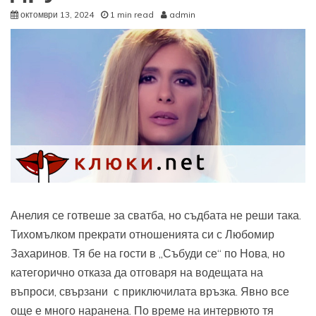
октомври 13, 2024
1 min read
admin
Анелия се готвеше за сватба, но съдбата не реши така.
Тихомълком прекрати отношенията си с Любомир
Захаринов. Тя бе на гости в „Събуди се“ по Нова, но
категорично отказа да отговаря на водещата на
въпроси, свързани с приключилата връзка. Явно все
още е много наранена. По време на интервюто тя