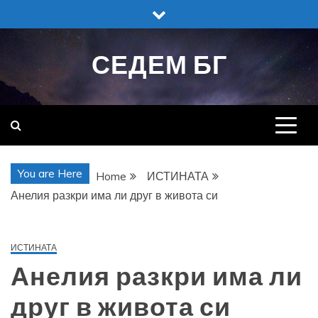
Skip
to
content
СЕДЕМ БГ
You are Here
Home
ИСТИНАТА
Анелия разкри има ли друг в живота си
ИСТИНАТА
Анелия разкри има ли
друг в живота си