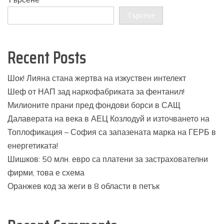
Търсене
Recent Posts
Шок! Лияна стана жертва на изкуствен интелект
Шеф от НАП зад наркофабриката за фентанил!
Милионите прани пред фондови борси в САЩ
Далаверата на века в АЕЦ Козлодуй и източването на
Топлофикация – София са запазената марка на ГЕРБ в
енергетиката!
Шишков: 50 млн. евро са платени за застрахователни
фирми, това е схема
Оранжев код за жеги в 8 области в петък