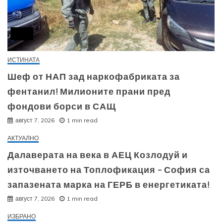
ИСТИНАТА
Шеф от НАП зад наркофабриката за
фентанил! Милионите прани пред
фондови борси в САЩ
август 7, 2026
1 min read
АКТУАЛНО
Далаверата на века в АЕЦ Козлодуй и
източването на Топлофикация – София са
запазената марка на ГЕРБ в енергетиката!
август 7, 2026
1 min read
ИЗБРАНО