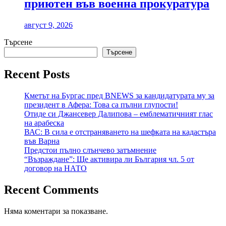
приютен във военна прокуратура
август 9, 2026
Търсене
Търсене
Recent Posts
Кметът на Бургас пред BNEWS за кандидатурата му за
президент в Афера: Това са пълни глупости!
Отиде си Джансевер Далипова – емблематичният глас
на арабеска
ВАС: В сила е отстраняването на шефката на кадастъра
във Варна
Предстои пълно слънчево затъмнение
“Възраждане”: Ще активира ли България чл. 5 от
договор на НАТО
Recent Comments
Няма коментари за показване.