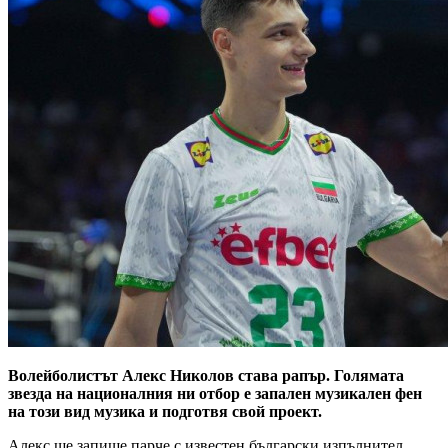
Волейболистът Алекс Николов става рапър. Голямата
звезда на националния ни отбор е запален музикален фен
на този вид музика и подготвя свой проект.
Алекс ще запише парче с известен български изпълнител,