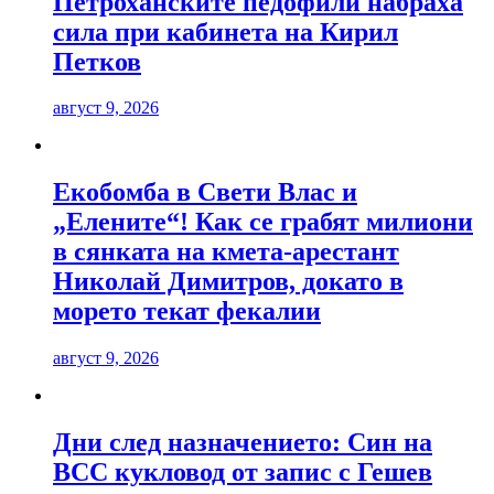
Петроханските педофили набраха
сила при кабинета на Кирил
Петков
август 9, 2026
Екобомба в Свети Влас и
„Елените“! Как се грабят милиони
в сянката на кмета-арестант
Николай Димитров, докато в
морето текат фекалии
август 9, 2026
Дни след назначението: Син на
ВСС кукловод от запис с Гешев