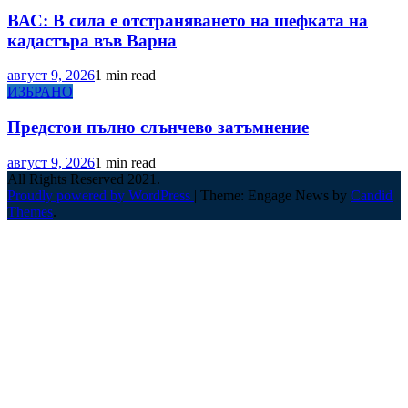
ВАС: В сила е отстраняването на шефката на
кадастъра във Варна
август 9, 2026
1 min read
ИЗБРАНО
Предстои пълно слънчево затъмнение
август 9, 2026
1 min read
All Rights Reserved 2021.
Proudly powered by WordPress
|
Theme: Engage News by
Candid
Themes
.