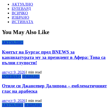
АКТУАЛНО
БУЛЕВАРД
ВСИЧКО
ИЗБРАНО
ИСТИНАТА
You May Also Like
АКТУАЛНО
Кметът на Бургас пред BNEWS за
кандидатурата му за президент в Афера: Това са
пълни глупости!
август 9, 2026
1 min read
БУЛЕВАРД
ИЗБРАНО
Отиде си Джансевер Далипова – емблематичният
глас на арабеска
август 9, 2026
1 min read
АКТУАЛНО
ИЗБРАНО