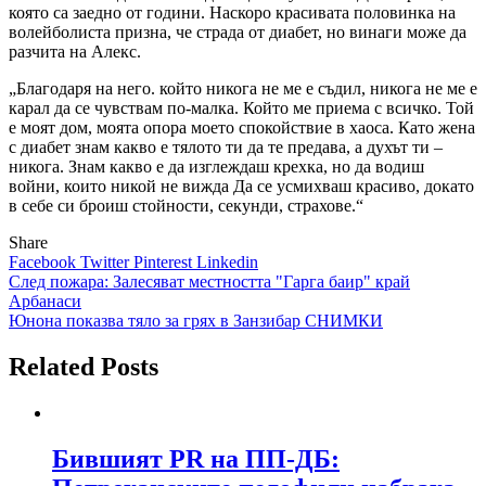
която са заедно от години. Наскоро красивата половинка на
волейболиста призна, че страда от диабет, но винаги може да
разчита на Алекс.
„Благодаря на него. който никога не ме е съдил, никога не ме е
карал да се чувствам по-малка. Който ме приема с всичко. Той
е моят дом, моята опора моето спокойствие в хаоса. Като жена
с диабет знам какво е тялото ти да те предава, а духът ти –
никога. Знам какво е да изглеждаш крехка, но да водиш
войни, които никой не вижда Да се усмихваш красиво, докато
в себе си броиш стойности, секунди, страхове.“
Share
Facebook
Twitter
Pinterest
Linkedin
Навигация
След пожара: Залесяват местността "Гарга баир" край
Арбанаси
Юнона показва тяло за грях в Занзибар СНИМКИ
Related Posts
Бившият PR на ПП-ДБ: