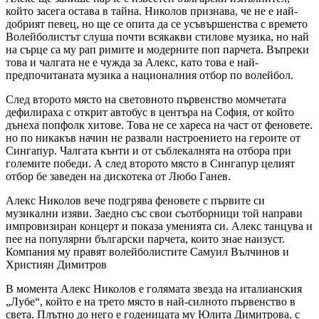
който засега остава в тайна. Николов признава, че не е най-
добрият певец, но ще се опита да се усъвършенства с времето
Волейболистът слуша почти всякакви стилове музика, но най
на сърце са му рап римите и модерните поп парчета. Въпреки
това и чалгата не е чужда за Алекс, като това е най-
предпочитаната музика а националния отбор по волейбол.
След второто място на световното първенство момчетата
дефилираха с открит автобус в центъра на София, от който
дънеха попфолк хитове. Това не се хареса на част от феновете.
но по никакъв начин не развали настроението на героите от
Сингапур. Чалгата кънти и от съблекалнята на отбора при
големите победи. А след второто място в Сингапур целият
отбор бе заведен на дискотека от Любо Ганев.
Алекс Николов вече подгрява феновете с първите си
музикални изяви. Заедно със свои съотборници той направи
импровизиран концерт и показа уменията си. Алекс танцува и
пее на популярни български парчета, които знае наизуст.
Компания му правят волейболистите Самуил Вълчинов и
Християн Димитров
В момента Алекс Николов е голямата звезда на италианския
„Лубе“, който е на трето място в най-силното първенство в
света. Плътно до него е годеницата му Юлита Димитрова, с