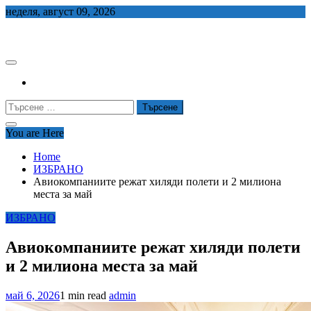
Skip
неделя, август 09, 2026
to
СЕДЕМ БГ
content
Търсене
за:
You are Here
Home
ИЗБРАНО
Авиокомпаниите режат хиляди полети и 2 милиона
места за май
ИЗБРАНО
Авиокомпаниите режат хиляди полети
и 2 милиона места за май
май 6, 2026
1 min read
admin