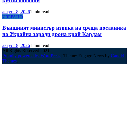
кутии бонбони
август 8, 2026
1 min read
ИЗБРАНО
Външният министър извика на среща посланика
на Украйна заради дрона край Кардам
август 8, 2026
1 min read
All Rights Reserved 2021.
Proudly powered by WordPress
|
Theme: Engage News by
Candid
Themes
.