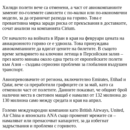
Хиляди полети вече са отменени, а част от авиокомпаниите
заменят по-големите самолети с по-малки или по-икономични
модели, за да ограничат разхода на гориво. Това е
превантивна мярка заради риска от прекъсвания в доставките,
сочат анализи на компанията Cirium.
От началото на войната в Иран в края на февруари цената на
авиационното гориво се е удвоила. Това принуждава
авиокомпаниите да вдигат цените на билетите. В същото
време затварянето на ключови летища в Персийския залив –
през които минава около една трета от европейските полети
към Азия – създава сериозни проблеми за глобалния въздушен
транспорт.
Авиопревозвачите от региона, включително Emirates, Etihad и
Qatar, вече са преработили графиците си за май, като са
отменили част от полетите. Данните показват, че общият брой
налични места в световен мащаб е намалял от 132 милиона до
130 милиона само между средата и края на април.
Големи международни компании като British Airways, United,
Air China и японската ANA също променят мрежите си –
намаляват или пренасочват капацитет, за да избегнат
задръствания и проблеми с горивото.