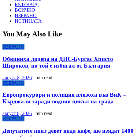
БУЛЕВАРД
ВСИЧКО
ИЗБРАНО
ИСТИНАТА
You May Also Like
ИЗБРАНО
Обвиниха лидера на ДПС-Бургас Христо
Широков, но той е избягал от България
август 8, 2026
1 min read
ИЗБРАНО
Европрокурори и полиция влязоха във ВиК –
Кърджали заради водния цикъл на града
август 8, 2026
1 min read
ИЗБРАНО
Депутатите пият девет вида кафе, ще изядат 1400