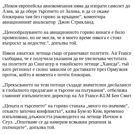
„Никоя европейска авиокомпания няма да изпрати самолет до
Азия, за да обере търсенето от Залива, и да се окаже
блокирана там без гориво за връщане“, коментира
авиационният анализатор Джон Стрикланд.
„Ценообразуването на авиационното гориво винаги е било
променливо, но не мисля, че в моето време някога е стоял
въпросът за недостиг.“, допълва той.
Някои азиатски летища също ограничават полетите. Air France
съобщава, че е получила указания да не увеличава честотата
на полетите до Сингапур и токийското летище „Ханеда“, тъй
като регионът е силно зависим от доставките през Ормузкия
проток, който в момента е почти блокиран.
„Прекъсването на тези потоци създаде значителни дисбаланси
в глобалното предлагане и търсене на пътувания“, отбелязва
главният изпълнителен директор на Air France-KLM Бен Смит
„Цената и търсенето“ на гориво станаха „много по-значими“,
откакто започна конфликтът“, казва Бум-хо Ким, временно
изпълняващ длъжността ръководител на летище Инчхон в
Сеул. „Опитваме се да намерим всякакви решения за
пътниците“, допълва той.