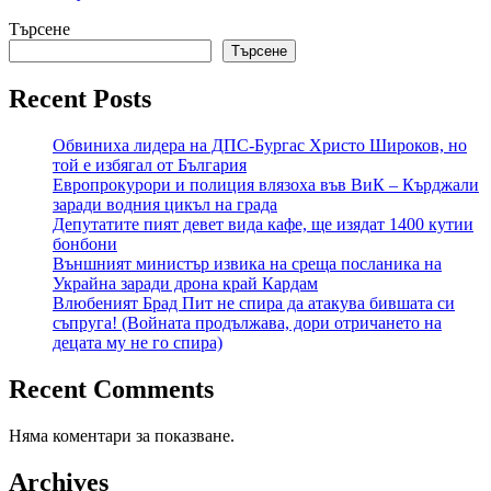
Търсене
Търсене
Recent Posts
Обвиниха лидера на ДПС-Бургас Христо Широков, но
той е избягал от България
Европрокурори и полиция влязоха във ВиК – Кърджали
заради водния цикъл на града
Депутатите пият девет вида кафе, ще изядат 1400 кутии
бонбони
Външният министър извика на среща посланика на
Украйна заради дрона край Кардам
Влюбеният Брад Пит не спира да атакува бившата си
съпруга! (Войната продължава, дори отричането на
децата му не го спира)
Recent Comments
Няма коментари за показване.
Archives