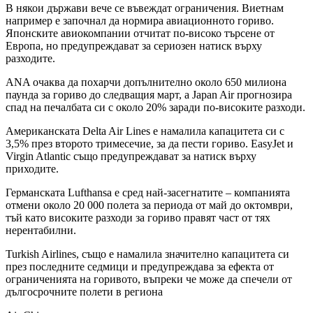
В някои държави вече се въвеждат ограничения. Виетнам
например е започнал да нормира авиационното гориво.
Японските авиокомпании отчитат по-високо търсене от
Европа, но предупреждават за сериозен натиск върху
разходите.
ANA очаква да похарчи допълнително около 650 милиона
паунда за гориво до следващия март, а Japan Air прогнозира
спад на печалбата си с около 20% заради по-високите разходи.
Американската Delta Air Lines е намалила капацитета си с
3,5% през второто тримесечие, за да пести гориво. EasyJet и
Virgin Atlantic също предупреждават за натиск върху
приходите.
Германската Lufthansa е сред най-засегнатите – компанията
отмени около 20 000 полета за периода от май до октомври,
тъй като високите разходи за гориво правят част от тях
нерентабилни.
Turkish Airlines, също е намалила значително капацитета си
през последните седмици и предупреждава за ефекта от
ограниченията на горивото, въпреки че може да спечели от
дългосрочните полети в региона