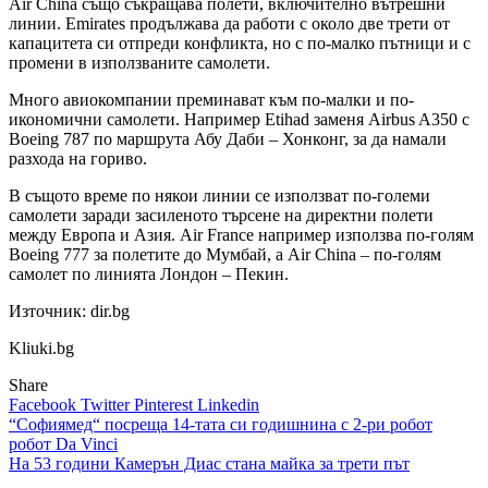
Air China също съкращава полети, включително вътрешни
линии. Emirates продължава да работи с около две трети от
капацитета си отпреди конфликта, но с по-малко пътници и с
промени в използваните самолети.
Много авиокомпании преминават към по-малки и по-
икономични самолети. Например Etihad заменя Airbus A350 с
Boeing 787 по маршрута Абу Даби – Хонконг, за да намали
разхода на гориво.
В същото време по някои линии се използват по-големи
самолети заради засиленото търсене на директни полети
между Европа и Азия. Air France например използва по-голям
Boeing 777 за полетите до Мумбай, а Air China – по-голям
самолет по линията Лондон – Пекин.
Източник: dir.bg
Kliuki.bg
Share
Facebook
Twitter
Pinterest
Linkedin
Навигация
“Софиямед“ посреща 14-тата си годишнина с 2-ри робот
робот Da Vinci
На 53 години Камерън Диас стана майка за трети път