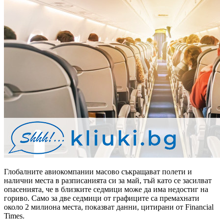
Глобалните авиокомпании масово съкращават полети и
налични места в разписанията си за май, тъй като се засилват
опасенията, че в близките седмици може да има недостиг на
гориво. Само за две седмици от графиците са премахнати
около 2 милиона места, показват данни, цитирани от Financial
Times.