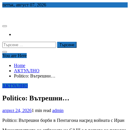
Skip
петък, август 07, 2026
to
СЕДЕМ БГ
content
Търсене
за:
You are Here
Home
АКТУАЛНО
Politico: Вътрешни…
АКТУАЛНО
Politico: Вътрешни…
април 24, 2026
1 min read
admin
Politico: Вътрешни борби в Пентагона насред войната с Иран