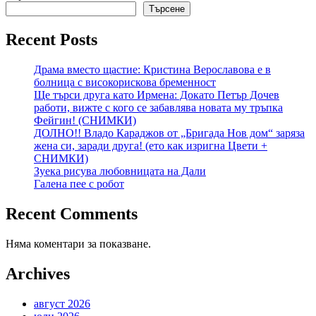
Търсене
Recent Posts
Драма вместо щастие: Кристина Верославова е в
болница с високорискова бременност
Ще търси друга като Ирмена: Докато Петър Дочев
работи, вижте с кого се забавлява новата му тръпка
Фейгин! (СНИМКИ)
ДОЛНО!! Владо Караджов от „Бригада Нов дом“ заряза
жена си, заради друга! (ето как изригна Цвети +
СНИМКИ)
Зуека рисува любовницата на Дали
Галена пее с робот
Recent Comments
Няма коментари за показване.
Archives
август 2026