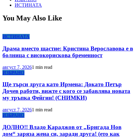
ИСТИНАТА
You May Also Like
ИСТИНАТА
Драма вместо щастие: Кристина Верославова е в
болница с високорискова бременност
август 7, 2026
1 min read
ИЗБРАНО
Ще търси друга като Ирмена: Докато Петър
Дочев работи, вижте с кого се забавлява новата
му тръпка Фейгин! (СНИМКИ)
август 7, 2026
1 min read
ИЗБРАНО
ДОЛНО!! Владо Караджов от „Бригада Нов
дом“ заряза жена си, заради друга! (ето как