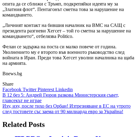
опита да се сближи с Тръмп, подкрепяйки идеята му за
„Златния флот“. Пентагонът сметна това за нарушение на
командването.
„Личният контакт на бившия началник на ВМС на САЩ с
президента разгневи Хегсет – той го сметна за нарушение на
командването“, отбелязва Politico.
Фелан се задържа на поста си малко повече от година.
Уволнението му е второто във военното ръководство след
войната в Иран. Преди това Хегсет уволни началника на щаба
на армията.
Bnews.bg
Share
Facebook
Twitter
Pinterest
Linkedin
Навигация
В 12 без 5: Андрей Гюров разкова Министерския съвет,
главсекът не играе
Иху, иху, после тихо без Орбан! Изтрезняване в ЕС на утрото
след тостовете със заема от 90 милиарда евро за Украйна!
Related Posts