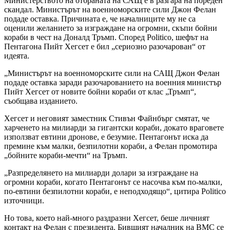
Министерството на отбраната на САЩ е в разгара на пореден
скандал. Министърът на военноморските сили Джон Фелан
подаде оставка. Причината е, че началниците му не са
оценили желанието за изграждане на огромни, скъпи бойни
кораби в чест на Доналд Тръмп. Според Politico, шефът на
Пентагона Пийт Хегсет е бил „сериозно разочарован“ от
идеята.
„Министърът на военноморските сили на САЩ Джон Фелан
подаде оставка заради разочарованието на военния министър
Пийт Хегсет от новите бойни кораби от клас „Тръмп“,
съобщава изданието.
Хегсет и неговият заместник Стивън Файнбърг смятат, че
харченето на милиарди за гигантски кораби, докато враговете
използват евтини дронове, е безумие. Пентагонът иска да
премине към малки, безпилотни кораби, а Фелан промотира
„бойните кораби-мечти“ на Тръмп.
„Разпределянето на милиарди долари за изграждане на
огромни кораби, когато Пентагонът се насочва към по-малки,
по-евтини безпилотни кораби, е неподходящо“, цитира Politico
източници.
Но това, което най-много раздразни Хегсет, беше личният
контакт на Фелан с президента. Бившият началник на ВМС се