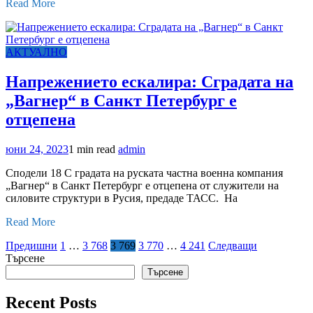
Read More
АКТУАЛНО
Напрежението ескалира: Сградата на
„Вагнер“ в Санкт Петербург е
отцепена
юни 24, 2023
1 min read
admin
Сподели 18 С градата на руската частна военна компания
„Вагнер“ в Санкт Петербург е отцепена от служители на
силовите структури в Русия, предаде ТАСС. На
Read More
Разделяне
Предишни
1
…
3 768
3 769
3 770
…
4 241
Следващи
Търсене
на
Търсене
публикациите
Recent Posts
на