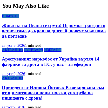
You May Also Like
ИЗБРАНО
Животът на Ивана се срути! Огромна трагедия я
оставя сама до края на дните й, повече мъж няма
да погледне
август 9, 2026
1 min read
АКТУАЛНО
БУЛЕВАРД
ИЗБРАНО
Арестуваният наркобос от Украйна въртял 14
фабрики за дрога в ЕС, у нас – за ефедрон
август 9, 2026
1 min read
АКТУАЛНО
Президентът Илияна Йотова: Разочарована съм
от примитивната политическа употреба на
инцидента с дрона!
август 9, 2026
1 min read