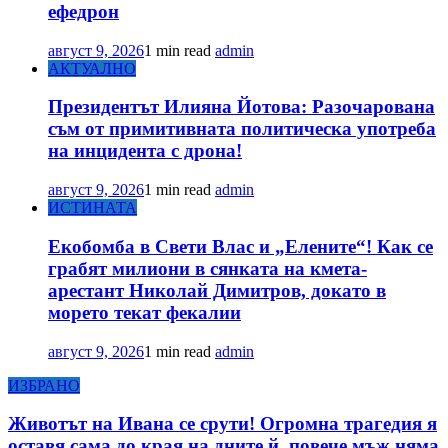
ефедрон
август 9, 2026
1 min read
admin
АКТУАЛНО
Президентът Илияна Йотова: Разочарована
съм от примитивната политическа употреба
на инцидента с дрона!
август 9, 2026
1 min read
admin
ИСТИНАТА
Екобомба в Свети Влас и „Елените“! Как се
грабят милиони в сянката на кмета-
арестант Николай Димитров, докато в
морето текат фекалии
август 9, 2026
1 min read
admin
ИЗБРАНО
Животът на Ивана се срути! Огромна трагедия я
оставя сама до края на дните й, повече мъж няма