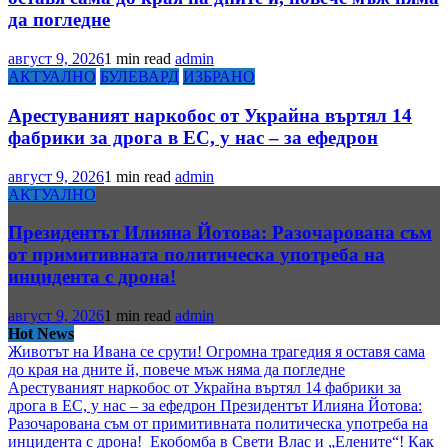
да погледне
август 9, 2026
1 min read
admin
АКТУАЛНО
БУЛЕВАРД
ИЗБРАНО
Арестуваният наркобос от Украйна въртял 14
фабрики за дрога в ЕС, у нас – за ефедрон
август 9, 2026
1 min read
admin
АКТУАЛНО
Президентът Илияна Йотова: Разочарована съм
от примитивната политическа употреба на
инцидента с дрона!
август 9, 2026
1 min read
admin
Hot News
Животът на Ивана се срути! Огромна трагедия я оставя сама
до края на дните й, повече мъж няма да погледне
Арестуваният наркобос от Украйна въртял 14 фабрики за
дрога в ЕС, у нас – за ефедрон
Президентът Илияна Йотова:
Разочарована съм от примитивната политическа употреба на
инцидента с дрона!
Екобомба в Свети Влас и „Елените“! Как