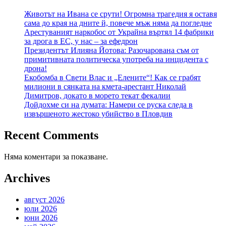
страници
Животът на Ивана се срути! Огромна трагедия я оставя
сама до края на дните й, повече мъж няма да погледне
Арестуваният наркобос от Украйна въртял 14 фабрики
за дрога в ЕС, у нас – за ефедрон
Президентът Илияна Йотова: Разочарована съм от
примитивната политическа употреба на инцидента с
дрона!
Екобомба в Свети Влас и „Елените“! Как се грабят
милиони в сянката на кмета-арестант Николай
Димитров, докато в морето текат фекалии
Дойдохме си на думата: Намери се руска следа в
извършеното жестоко убийство в Пловдив
Recent Comments
Няма коментари за показване.
Archives
август 2026
юли 2026
юни 2026