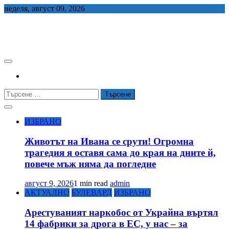
Skip
неделя, август 09, 2026
to
content
СЕДЕМ БГ
Търсене
за:
ИЗБРАНО
Животът на Ивана се срути! Огромна
трагедия я оставя сама до края на дните й,
повече мъж няма да погледне
август 9, 2026
1 min read
admin
АКТУАЛНО
БУЛЕВАРД
ИЗБРАНО
Арестуваният наркобос от Украйна въртял
14 фабрики за дрога в ЕС, у нас – за