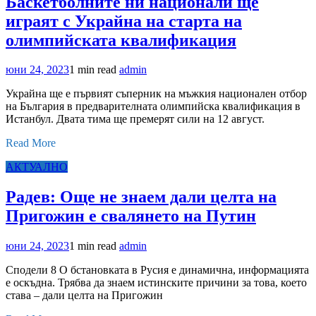
Баскетболните ни национали ще
играят с Украйна на старта на
олимпийската квалификация
юни 24, 2023
1 min read
admin
Украйна ще е първият съперник на мъжкия национален отбор
на България в предварителната олимпийска квалификация в
Истанбул. Двата тима ще премерят сили на 12 август.
Read More
АКТУАЛНО
Радев: Още не знаем дали целта на
Пригожин е свалянето на Путин
юни 24, 2023
1 min read
admin
Сподели 8 О бстановката в Русия е динамична, информацията
е оскъдна. Трябва да знаем истинските причини за това, което
става – дали целта на Пригожин