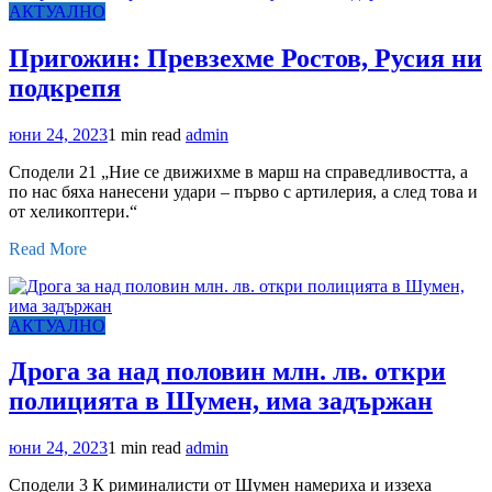
АКТУАЛНО
Пригожин: Превзехме Ростов, Русия ни
подкрепя
юни 24, 2023
1 min read
admin
Сподели 21 „Ние се движихме в марш на справедливостта, а
по нас бяха нанесени удари – първо с артилерия, а след това и
от хеликоптери.“
Read More
АКТУАЛНО
Дрога за над половин млн. лв. откри
полицията в Шумен, има задържан
юни 24, 2023
1 min read
admin
Сподели 3 К риминалисти от Шумен намериха и иззеха