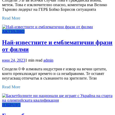
Сподели 5 В ъв всички случаи това е гражданска война,
метеж. Това е изключително опасно, коментира във Велико
Търново лидерът на ГЕРБ Бойко Борисов ситуацията
Read More
АКТУАЛНО
Най-известните и емблематични фрази
от филми
юни 24, 2023
1 min read
admin
Сподели 0 Ф илмовата индустрия е извор на вечни цитати,
които превъзхождат времето и са незабравими. Те оставят
неугасващ отпечатък в съзнанието на зрителите. Тези
Read More
ИЗБРАНО