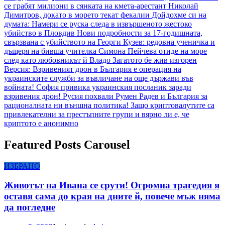
се грабят милиони в сянката на кмета-арестант Николай
Димитров, докато в морето текат фекалии
Дойдохме си на
думата: Намери се руска следа в извършеното жестоко
убийство в Пловдив
Нови подробности за 17-годишната,
свързвана с убийството на Георги Кузев: редовна ученичка и
дъщеря на бивша учителка
Симона Пейчева отиде на море
след като любовникът й Владо Загатото бе жив изгорен
Версия: Взривеният дрон в България е операция на
украинските служби за въвличане на още държави във
войната!
София привика украинския посланик заради
взривения дрон! Русия похвали Румен Радев и България за
рационалната ни външна политика!
Защо криптовалутите са
привлекателни за престъпните групи и вярно ли е, че
криптото е анонимно
Featured Posts Carousel
ИЗБРАНО
Животът на Ивана се срути! Огромна трагедия я
оставя сама до края на дните й, повече мъж няма
да погледне