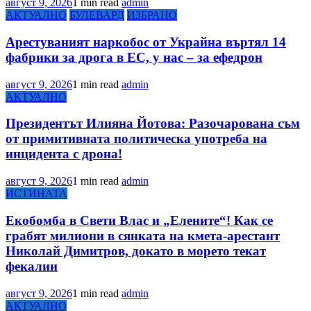
август 9, 2026
1 min read
admin
АКТУАЛНО
БУЛЕВАРД
ИЗБРАНО
Арестуваният наркобос от Украйна въртял 14
фабрики за дрога в ЕС, у нас – за ефедрон
август 9, 2026
1 min read
admin
АКТУАЛНО
Президентът Илияна Йотова: Разочарована съм
от примитивната политическа употреба на
инцидента с дрона!
август 9, 2026
1 min read
admin
ИСТИНАТА
Екобомба в Свети Влас и „Елените“! Как се
грабят милиони в сянката на кмета-арестант
Николай Димитров, докато в морето текат
фекалии
август 9, 2026
1 min read
admin
АКТУАЛНО