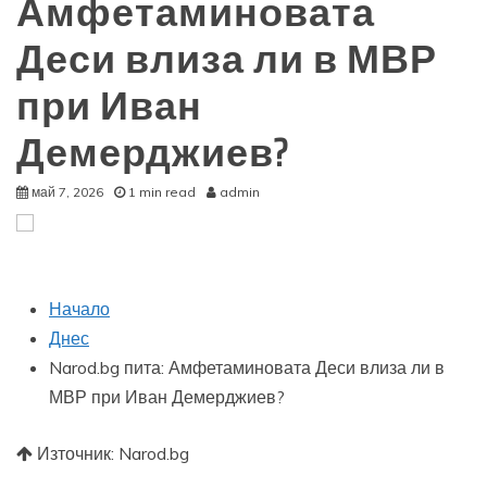
Амфетаминовата
Деси влиза ли в МВР
при Иван
Демерджиев?
май 7, 2026
1 min read
admin
Начало
Днес
Narod.bg пита: Амфетаминовата Деси влиза ли в
МВР при Иван Демерджиев?
Източник: Narod.bg