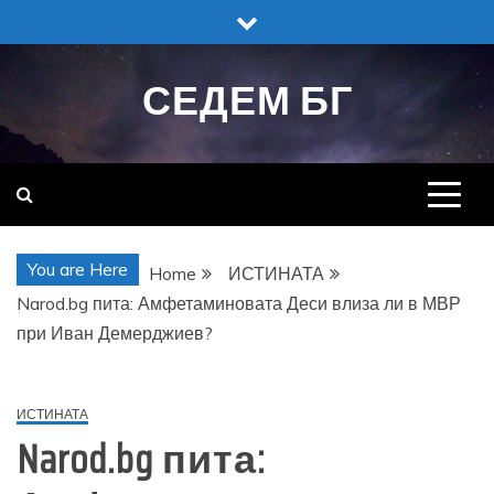
Skip
to
content
СЕДЕМ БГ
You are Here
Home
ИСТИНАТА
Narod.bg пита: Амфетаминовата Деси влиза ли в МВР
при Иван Демерджиев?
ИСТИНАТА
Narod.bg пита: