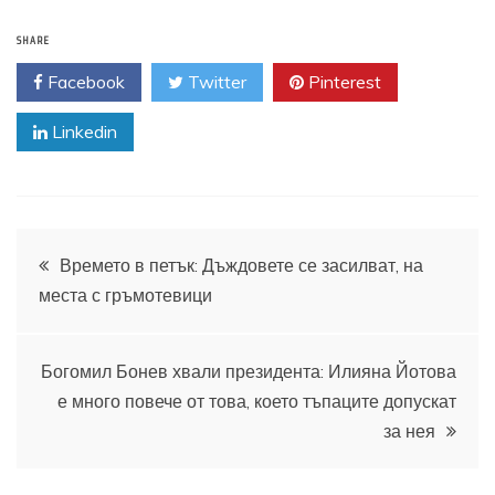
SHARE
Facebook
Twitter
Pinterest
Linkedin
Навигация
Времето в петък: Дъждовете се засилват, на
места с гръмотевици
Богомил Бонев хвали президента: Илияна Йотова
е много повече от това, което тъпаците допускат
за нея