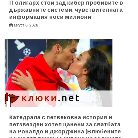
IT олигарх стои зад кибер пробивите в
държавните системи, чувствителната
информация носи милиони
август 6, 2026
Катедрала с петвековна история и
петзвезден хотел цанени за сватбата
на Роналдо и Джорджина (Влюбените