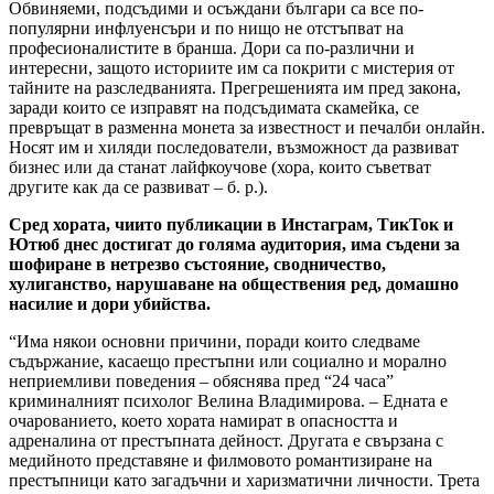
Обвиняеми, подсъдими и осъждани българи са все по-
популярни инфлуенсъри и по нищо не отстъпват на
професионалистите в бранша. Дори са по-различни и
интересни, защото историите им са покрити с мистерия от
тайните на разследванията. Прегрешенията им пред закона,
заради които се изправят на подсъдимата скамейка, се
превръщат в разменна монета за известност и печалби онлайн.
Носят им и хиляди последователи, възможност да развиват
бизнес или да станат лайфкоучове (хора, които съветват
другите как да се развиват – б. р.).
Сред хората, чиито публикации в Инстаграм, ТикТок и
Ютюб днес достигат до голяма аудитория, има съдени за
шофиране в нетрезво състояние, сводничество,
хулиганство, нарушаване на обществения ред, домашно
насилие и дори убийства.
“Има някои основни причини, поради които следваме
съдържание, касаещо престъпни или социално и морално
неприемливи поведения – обяснява пред “24 часа”
криминалният психолог Велина Владимирова. – Едната е
очарованието, което хората намират в опасността и
адреналина от престъпната дейност. Другата е свързана с
медийното представяне и филмовото романтизиране на
престъпници като загадъчни и харизматични личности. Трета