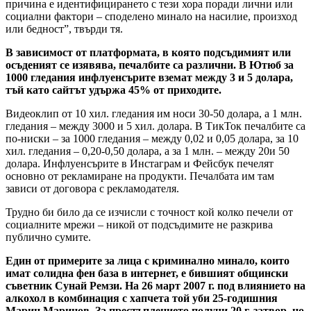
причина е идентифицирането с тези хора поради лични или
социални фактори – споделено минало на насилие, произход
или бедност”, твърди тя.
В зависимост от платформата, в която подсъдимият или
осъденият се изявява, печалбите са различни. В Ютюб за
1000 гледания инфлуенсърите вземат между 3 и 5 долара,
тъй като сайтът удържа 45% от приходите.
Видеоклип от 10 хил. гледания им носи 30-50 долара, а 1 млн.
гледания – между 3000 и 5 хил. долара. В ТикТок печалбите са
по-ниски – за 1000 гледания – между 0,02 и 0,05 долара, за 10
хил. гледания – 0,20-0,50 долара, а за 1 млн. – между 20и 50
долара. Инфлуенсърите в Инстаграм и Фейсбук печелят
основно от рекламиране на продукти. Печалбата им там
зависи от договора с рекламодателя.
Трудно би било да се изчисли с точност кой колко печели от
социалните мрежи – никой от подсъдимите не разкрива
публично сумите.
Един от примерите за лица с криминално минало, които
имат солидна фен база в интернет, е бившият общински
съветник Сунай Ремзи. На 26 март 2007 г. под влиянието на
алкохол в комбинация с хапчета той уби 25-годишния
Марин Маринов. За престъплението получи 20 г. затвор, но