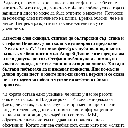
Видеото, в което разкрива шокиращите факти за себе си, е
изтрито 24 часа след пускането му. Фенове обаче успяват да го
запишат и днес то може да бъде открито в мрежата. Потърсен
за коментар след изтичането на клипа, Брейка обясни, че не е
негов. Въпреки разкритията последователите му се
увеличиха.
Известна след скандал, стигнал до българския съд, стана и
Стефани Иванова, участвала в кулинарното предаване
”Хелс китчън”. Тя взриви фейсбук с публикация, в която
разказа, че бившият ѝ мъж Андрей Дянов е взел децата им
и не я допуска до тях. Стефани публикува и снимки, на
които се вижда, че е със синини и отоци по лицето. Хиляди
българи побързаха да ѝ изкажат подкрепа. Дни по-късно
Дянов пусна пост, в който изложи своята версия и се оказа,
че тя е съдена за побой и чупене на мебели от бивш
приятел.
“В хората остава едно усещане, че нищо у нас не работи –
обяснява психолог Владимирова. – И това се поражда от
факта, че до тях, както се случва и при мен, въпреки че не
гледам телевизия, достигат от всякакви информационни
канали констатации, че съдебната система, МВР,
образователната система и здравната политика не са
ефективни. Когато липсва стабилност, също като при малките