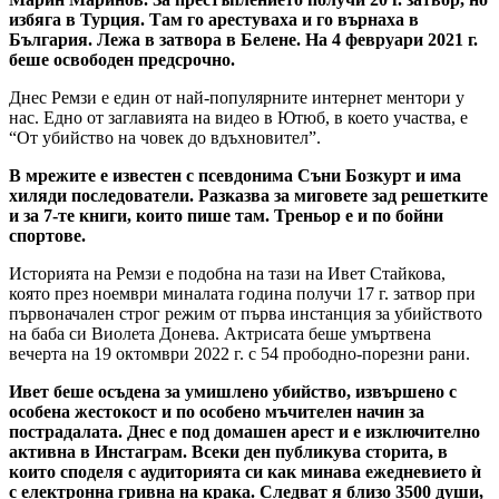
избяга в Турция. Там го арестуваха и го върнаха в
България. Лежа в затвора в Белене. На 4 февруари 2021 г.
беше освободен предсрочно.
Днес Ремзи е един от най-популярните интернет ментори у
нас. Едно от заглавията на видео в Ютюб, в което участва, е
“От убийство на човек до вдъхновител”.
В мрежите е известен с псевдонима Съни Бозкурт и има
хиляди последователи. Разказва за миговете зад решетките
и за 7-те книги, които пише там. Треньор е и по бойни
спортове.
Историята на Ремзи е подобна на тази на Ивет Стайкова,
която през ноември миналата година получи 17 г. затвор при
първоначален строг режим от първа инстанция за убийството
на баба си Виолета Донева. Актрисата беше умъртвена
вечерта на 19 октомври 2022 г. с 54 прободно-порезни рани.
Ивет беше осъдена за умишлено убийство, извършено с
особена жестокост и по особено мъчителен начин за
пострадалата. Днес е под домашен арест и е изключително
активна в Инстаграм. Всеки ден публикува сторита, в
които споделя с аудиторията си как минава ежедневието ѝ
с електронна гривна на крака. Следват я близо 3500 души,