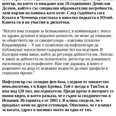
център, на което се виждаше как 18-годишният Денислав
Делчев, който е със специални образователни потребности,
лази вързан на каишка като куче. След съдебната сага
Куката и Чеченеца участваха в няколко подкаста в Ютюб.
Канеха ги и на участия в дискотеки.
“Когато има усещане за безнаказаност, в комбинация с липса
на здрави духовни и морални ценности, не може да очакваме,
че обществото ще се саморегулира – изяснява психолог
Владимирова. – У нас е позволено на инфлуенсъри да
публикуват насилствено съдържание без последствия. В
България няма закон, който да регулира дейността им. Липсва
и закон за дейността на психолозите, регистър на домашните
насилници и на педофилите. Ние сме държава, в която е
разрешено на деца от всякакви възрасти да имат профили в
социални мрежи.”
Инфлуенсър със солидна фен база, следван от множество
непълнолетни, е и Киро Брейка. Той е звезда в ТикТок и
има над 120 хил. последователи. Преди време в интернет се
появи видео, в което разказа, че е съден за сводничество в
Испания. Историята е от 2001 г. В клипа споделя, че е
продавал жени на други сутеньори. Обяснява, че е влачил
за косата, удрял и насинил окото на една от тях.