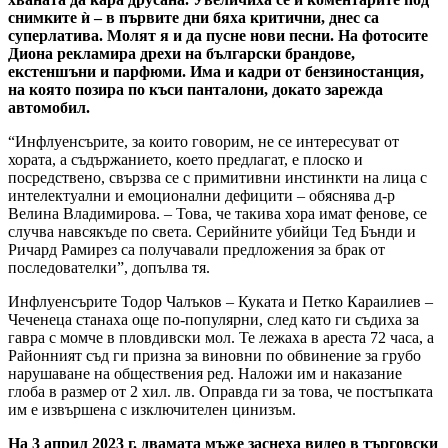
снимките ѝ – в първите дни бяха критични, днес са
суперлатива. Молят я и да пусне нови песни. На фотосите
Диона рекламира дрехи на български брандове,
екстеншъни и парфюми. Има и кадри от бензиностанция,
на която позира по къси панталони, докато зарежда
автомобил.
“Инфлуенсърите, за които говорим, не се интересуват от
хората, а съдържанието, което предлагат, е плоско и
посредствено, свързва се с примитивни инстинкти на лица с
интелектуални и емоционални дефицити – обяснява д-р
Велина Владимирова. – Това, че такива хора имат фенове, се
случва навсякъде по света. Серийните убийци Тед Бънди и
Ричард Рамирез са получавали предложения за брак от
последователки”, допълва тя.
Инфлуенсърите Тодор Чалъков – Куката и Петко Караилиев –
Чеченеца станаха още по-популярни, след като ги съдиха за
гавра с момче в пловдивски мол. Те лежаха в ареста 72 часа, а
Районният съд ги призна за виновни по обвинение за грубо
нарушаване на обществения ред. Наложи им и наказание
глоба в размер от 2 хил. лв. Оправда ги за това, че постъпката
им е извършена с изключителен цинизъм.
На 3 април 2023 г. двамата мъже заснеха видео в търговски