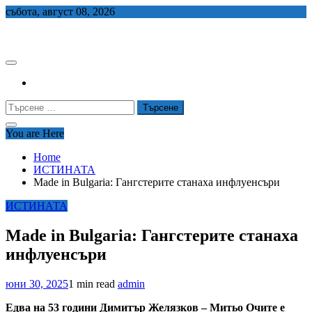
Skip
събота, август 08, 2026
to
СЕДЕМ БГ
content
Търсене
за:
You are Here
Home
ИСТИНАТА
Made in Bulgaria: Гангстерите станаха инфлуенсъри
ИСТИНАТА
Made in Bulgaria: Гангстерите станаха
инфлуенсъри
юни 30, 2025
1 min read
admin
Eдва на 53 години Димитър Желязков – Митьо Очите е