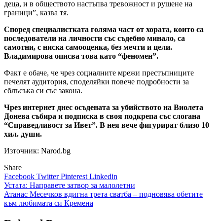
деца, и в обществото настъпва тревожност и рушене на
граници”, казва тя.
Според специалистката голяма част от хората, които са
последователи на личности със съдебно минало, са
самотни, с ниска самооценка, без мечти и цели.
Владимирова описва това като “феномен”.
Факт е обаче, че чрез социалните мрежи престъпниците
печелят аудитория, споделяйки повече подробности за
сблъсъка си със закона.
Чрез интернет днес осъдената за убийството на Виолета
Донева събира и подписка в своя подкрепа със слогана
“Справедливост за Ивет”. В нея вече фигурират близо 10
хил. души.
Източник: Narod.bg
Share
Facebook
Twitter
Pinterest
Linkedin
Навигация
Устата: Направете затвор за малолетни
Атанас Месечков вдигна трета сватба – подновява обетите
към любимата си Кремена