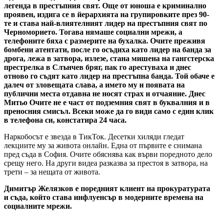
легенда в престъпния свят. Още от юноша е криминално
проявен, издига се в йерархията на групировките през 90-
те и става най-влиятелният лидер на престъпния свят по
Черноморието. Тогава нямаше социални мрежи, а
телефоните бяха с размерите на бухалка. Очите преживя
бомбени атентати, после го осъдиха като лидер на банда за
дрога, лежа в затвора, излезе, стана мишена на гангстерска
престрелка в Слънчев бряг, пак го арестуваха и днес
отново го съдят като лидер на престъпна банда. Той обаче е
далеч от зловещата слава, а името му и появата на
публични места отдавна не носят страх и отчаяние. Днес
Митьо Очите не е част от подземния свят в буквалния и в
преносния смисъл. Всеки може да го види само с един клик
в телефона си, констатира 24 часа.
Наркобосът е звезда в ТикТок. Десетки хиляди гледат
лекциите му за живота онлайн. Една от първите е снимана
пред съда в София. Очите обяснява как върви поредното дело
срещу него. На други видеа разказва за престоя в затвора, на
трети – за нещата от живота.
Димитър Желязков е поредният клиент на прокуратурата
и съда, който става инфлуенсър в модерните времена на
социалните мрежи.