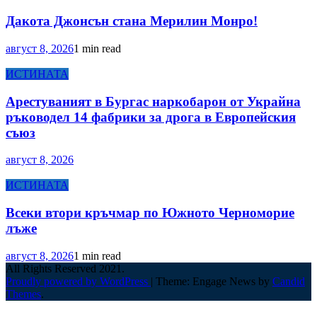
Дакота Джонсън стана Мерилин Монро!
август 8, 2026
1 min read
ИСТИНАТА
Арестуваният в Бургас наркобарон от Украйна
ръководел 14 фабрики за дрога в Европейския
съюз
август 8, 2026
ИСТИНАТА
Всеки втори кръчмар по Южното Черноморие
лъже
август 8, 2026
1 min read
All Rights Reserved 2021.
Proudly powered by WordPress
|
Theme: Engage News by
Candid
Themes
.