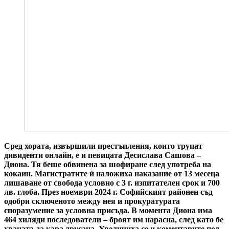
Сред хората, извършили престъпления, които трупат
дивиденти онлайн, е и певицата Десислава Сашова –
Диона. Тя беше обвинена за шофиране след употреба на
кокаин. Магистратите ѝ наложиха наказание от 13 месеца
лишаване от свобода условно с 3 г. изпитателен срок и 700
лв. глоба. През ноември 2024 г. Софийският районен съд
одобри сключеното между нея и прокуратурата
споразумение за условна присъда. В момента Диона има
464 хиляди последователи – броят им нарасна, след като бе
хваната да кара друсана. Увеличиха се и коментарите под